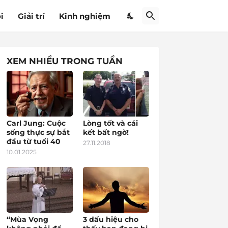
i
Giải trí
Kinh nghiệm
XEM NHIỀU TRONG TUẦN
Carl Jung: Cuộc
Lòng tốt và cái
sống thực sự bắt
kết bất ngờ!
đầu từ tuổi 40
27.11.2018
10.01.2025
“Mùa Vọng
3 dấu hiệu cho