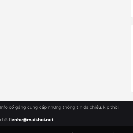
Info cố gắng cung cấp những thông tin đa chiều, kịp thời
n hệ:
lienhe@maikhoi.net
.