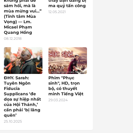
không phải để
thấy bạn đang bị
sám hối, mà là
ma quỷ tấn công
mùa mừng vui…”
12.05.2021
(Tĩnh tâm Mùa
Vọng) — Lm.
Micael Phạm
Quang Hồng
08.12.2018
ĐHY. Sarah:
Phim "Phục
Tuyên Ngôn
sinh", HD, trọn
Fiducia
bộ, có thuyết
Supplicans ‘đe
minh Tiếng Việt
dọa sự hiệp nhất
29.03.2024
của Hội Thánh,’
cần phải ‘bị lãng
quên’
25.10.2025