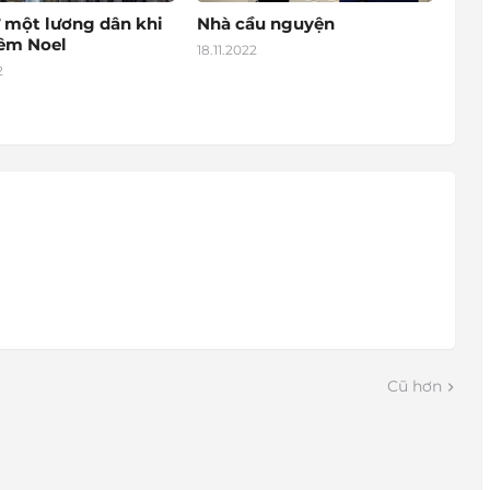
 một lương dân khi
Nhà cầu nguyện
đêm Noel
18.11.2022
2
Cũ hơn