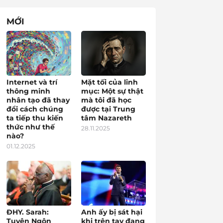
MỚI
Internet và trí
Mặt tối của linh
thông minh
mục: Một sự thật
nhân tạo đã thay
mà tôi đã học
đổi cách chúng
được tại Trung
ta tiếp thu kiến
tâm Nazareth
thức như thế
28.11.2025
nào?
01.12.2025
ĐHY. Sarah:
Anh ấy bị sát hại
Tuyên Ngôn
khi trên tay đang