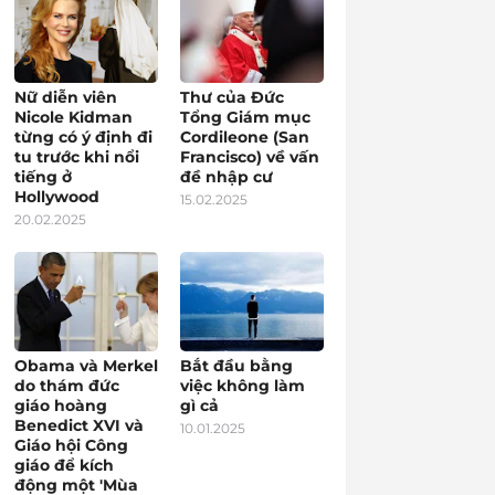
Nữ diễn viên
Thư của Đức
Nicole Kidman
Tổng Giám mục
từng có ý định đi
Cordileone (San
tu trước khi nổi
Francisco) về vấn
tiếng ở
đề nhập cư
Hollywood
15.02.2025
20.02.2025
Obama và Merkel
Bắt đầu bằng
do thám đức
việc không làm
giáo hoàng
gì cả
Benedict XVI và
10.01.2025
Giáo hội Công
giáo để kích
động một 'Mùa