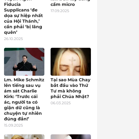
Fiducia
cầm micro
Supplicans ‘đe
17.09.2025
dọa sự hiệp nhất
của Hội Thánh,’
cần phải ‘bị lãng
quên’
26.10.2025
Lm. Mike Schmitz
Tại sao Mùa Chay
lên tiếng sau vụ
bắt đầu vào Thứ
ám sát Charlie
Tư mà không
Kirk: ‘Trước cái
phải Chúa Nhật?
ác, người ta có
06.03.2025
giận dữ cũng là
chuyện tự nhiên
đúng đắn!’
15.09.2025