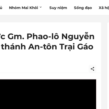
hủ
Nhóm Mai Khôi
Suy niệm
Sống đạo
Xã hộ
ức Gm. Phao-lô Nguyễn
 thánh An-tôn Trại Gáo