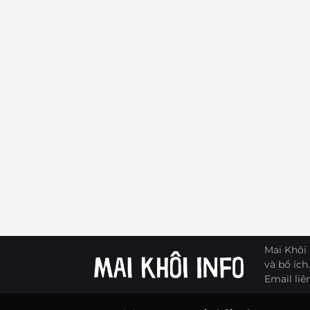
Mai Khôi 
và bổ ích.
Email liê