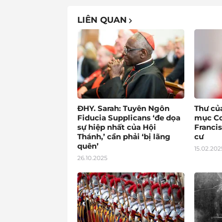
LIÊN QUAN
ĐHY. Sarah: Tuyên Ngôn
Thư củ
Fiducia Supplicans ‘đe dọa
mục Co
sự hiệp nhất của Hội
Francis
Thánh,’ cần phải ‘bị lãng
cư
quên’
15.02.202
26.10.2025