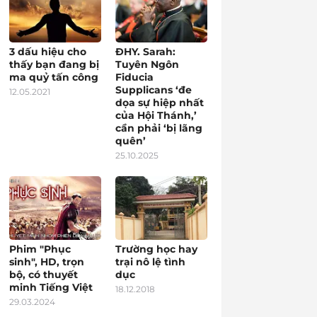
3 dấu hiệu cho
ĐHY. Sarah:
thấy bạn đang bị
Tuyên Ngôn
ma quỷ tấn công
Fiducia
Supplicans ‘đe
12.05.2021
dọa sự hiệp nhất
của Hội Thánh,’
cần phải ‘bị lãng
quên’
25.10.2025
Phim "Phục
Trường học hay
sinh", HD, trọn
trại nô lệ tình
bộ, có thuyết
dục
minh Tiếng Việt
18.12.2018
29.03.2024