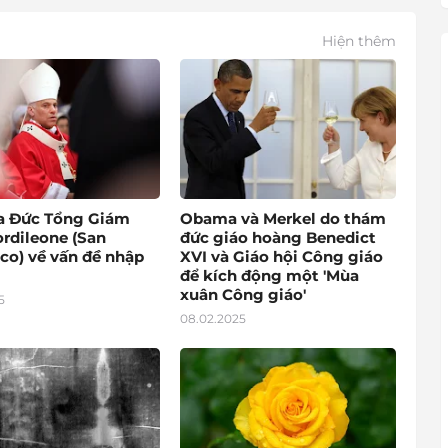
Hiện thêm
a Đức Tổng Giám
Obama và Merkel do thám
rdileone (San
đức giáo hoàng Benedict
co) về vấn đề nhập
XVI và Giáo hội Công giáo
để kích động một 'Mùa
xuân Công giáo'
5
08.02.2025