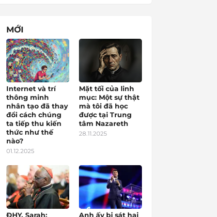
MỚI
Internet và trí
Mặt tối của linh
thông minh
mục: Một sự thật
nhân tạo đã thay
mà tôi đã học
đổi cách chúng
được tại Trung
ta tiếp thu kiến
tâm Nazareth
thức như thế
28.11.2025
nào?
01.12.2025
ĐHY. Sarah:
Anh ấy bị sát hại