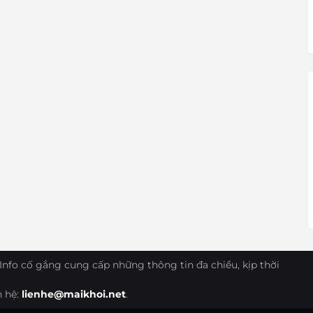
Info cố gắng cung cấp những thông tin đa chiều, kịp thời
n hệ:
lienhe@maikhoi.net
.