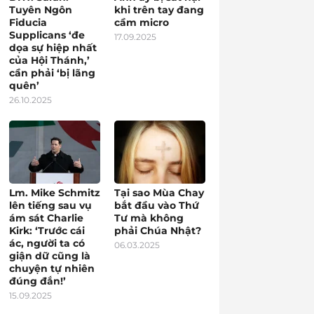
Tuyên Ngôn
khi trên tay đang
Fiducia
cầm micro
Supplicans ‘đe
17.09.2025
dọa sự hiệp nhất
của Hội Thánh,’
cần phải ‘bị lãng
quên’
26.10.2025
Lm. Mike Schmitz
Tại sao Mùa Chay
lên tiếng sau vụ
bắt đầu vào Thứ
ám sát Charlie
Tư mà không
Kirk: ‘Trước cái
phải Chúa Nhật?
ác, người ta có
06.03.2025
giận dữ cũng là
chuyện tự nhiên
đúng đắn!’
15.09.2025