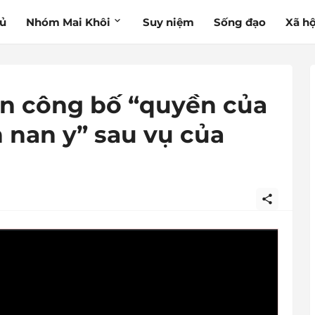
hủ
Nhóm Mai Khôi
Suy niệm
Sống đạo
Xã hộ
an công bố “quyền của
 nan y” sau vụ của