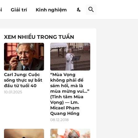
i
Giải trí
Kinh nghiệm
XEM NHIỀU TRONG TUẦN
Carl Jung: Cuộc
“Mùa Vọng
sống thực sự bắt
không phải để
đầu từ tuổi 40
sám hối, mà là
mùa mừng vui…”
10.01.2025
(Tĩnh tâm Mùa
Vọng) — Lm.
Micael Phạm
Quang Hồng
08.12.2018