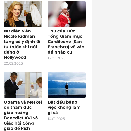
Nữ diễn viên
Thư của Đức
Nicole Kidman
Tổng Giám mục
từng có ý định đi
Cordileone (San
tu trước khi nổi
Francisco) về vấn
tiếng ở
đề nhập cư
Hollywood
15.02.2025
20.02.2025
Obama và Merkel
Bắt đầu bằng
do thám đức
việc không làm
giáo hoàng
gì cả
Benedict XVI và
10.01.2025
Giáo hội Công
giáo để kích