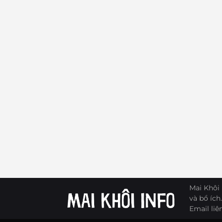
Mai Khôi 
và bổ ích.
Email liê