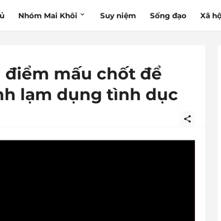
hủ
Nhóm Mai Khôi
Suy niệm
Sống đạo
Xã hộ
i điểm mấu chốt để
nh lạm dụng tình dục