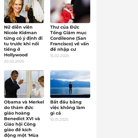
Nữ diễn viên
Thư của Đức
Nicole Kidman
Tổng Giám mục
từng có ý định đi
Cordileone (San
tu trước khi nổi
Francisco) về vấn
tiếng ở
đề nhập cư
Hollywood
15.02.2025
20.02.2025
Obama và Merkel
Bắt đầu bằng
do thám đức
việc không làm
giáo hoàng
gì cả
Benedict XVI và
10.01.2025
Giáo hội Công
giáo để kích
động một 'Mùa