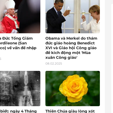
a Đức Tổng Giám
Obama và Merkel do thám
rdileone (San
đức giáo hoàng Benedict
co) về vấn đề nhập
XVI và Giáo hội Công giáo
để kích động một 'Mùa
xuân Công giáo'
5
08.02.2025
 biết: ngày 4 Tháng
Thiên Chúa giàu lòng xót