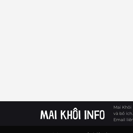
Mai Khôi 
và bổ ích.
Email liê