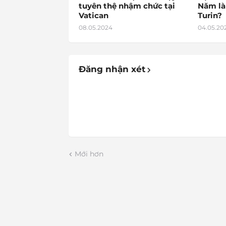
tuyên thệ nhậm chức tại
Năm là
Vatican
Turin?
08.05.2024
04.05.20
Đăng nhận xét
Mới hơn