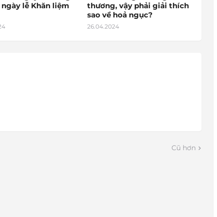
 ngày lễ Khăn liệm
thương, vậy phải giải thích
sao về hoả ngục?
24
26.04.2024
Cũ hơn