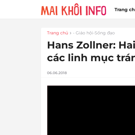
Trang c
Trang chủ
- Giáo hội-Sống đạo
Hans Zollner: Ha
các linh mục trá
06.06.2018