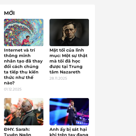
MỚI
Internet và trí
Mặt tối của linh
thông minh
mục: Một sự thật
nhân tạo đã thay
mà tôi đã học
đổi cách chúng
được tại Trung
ta tiếp thu kiến
tâm Nazareth
thức như thế
28.11.2025
nào?
01.12.2025
ĐHY. Sarah:
Anh ấy bị sát hại
Tuyên Ngôn
khi trên tay đang