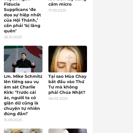
Fiducia
cầm micro
Supplicans ‘đe
17.09.2025
dọa sự hiệp nhất
của Hội Thánh,’
cần phải ‘bị lãng
quên’
26.10.2025
Lm. Mike Schmitz
Tại sao Mùa Chay
lên tiếng sau vụ
bắt đầu vào Thứ
ám sát Charlie
Tư mà không
Kirk: ‘Trước cái
phải Chúa Nhật?
ác, người ta có
06.03.2025
giận dữ cũng là
chuyện tự nhiên
đúng đắn!’
15.09.2025