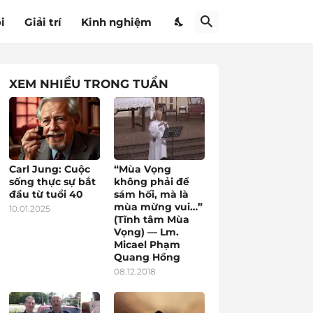
i
Giải trí
Kinh nghiệm
XEM NHIỀU TRONG TUẦN
Carl Jung: Cuộc
“Mùa Vọng
sống thực sự bắt
không phải để
đầu từ tuổi 40
sám hối, mà là
mùa mừng vui…”
10.01.2025
(Tĩnh tâm Mùa
Vọng) — Lm.
Micael Phạm
Quang Hồng
08.12.2018