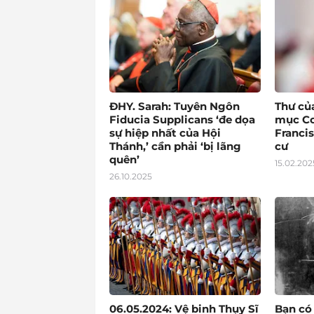
ĐHY. Sarah: Tuyên Ngôn
Thư củ
Fiducia Supplicans ‘đe dọa
mục Co
sự hiệp nhất của Hội
Francis
Thánh,’ cần phải ‘bị lãng
cư
quên’
15.02.202
26.10.2025
06.05.2024: Vệ binh Thụy Sĩ
Bạn có