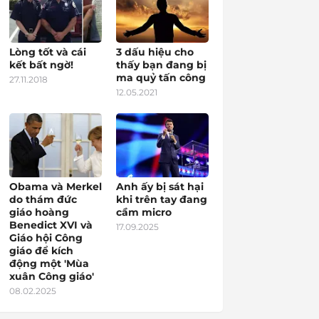
Lòng tốt và cái
3 dấu hiệu cho
kết bất ngờ!
thấy bạn đang bị
ma quỷ tấn công
27.11.2018
12.05.2021
Obama và Merkel
Anh ấy bị sát hại
do thám đức
khi trên tay đang
giáo hoàng
cầm micro
Benedict XVI và
17.09.2025
Giáo hội Công
giáo để kích
động một 'Mùa
xuân Công giáo'
08.02.2025