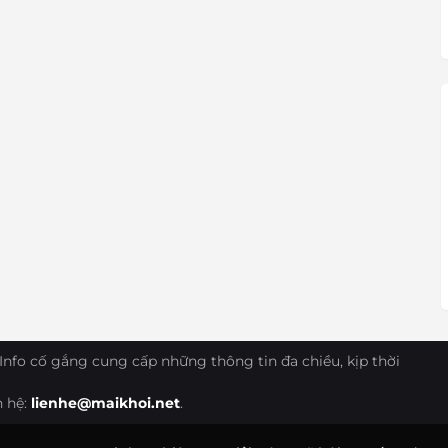
Info cố gắng cung cấp những thông tin đa chiều, kịp thời
n hệ:
lienhe@maikhoi.net
.