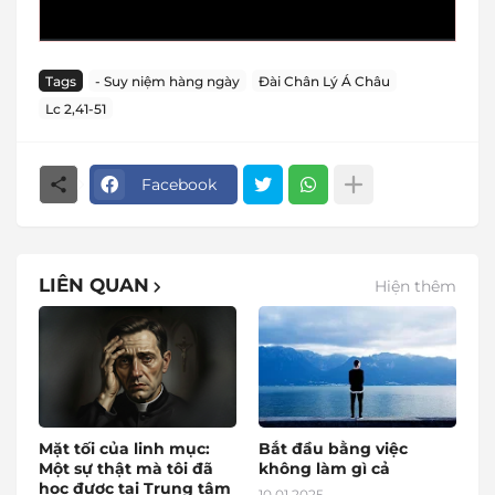
Tags
- Suy niệm hàng ngày
Đài Chân Lý Á Châu
Lc 2,41-51
Facebook
LIÊN QUAN
Hiện thêm
Mặt tối của linh mục:
Bắt đầu bằng việc
Một sự thật mà tôi đã
không làm gì cả
học được tại Trung tâm
10.01.2025