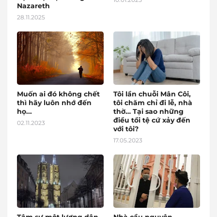
Nazareth
28.11.2025
Muốn ai đó không chết
Tôi lần chuỗi Mân Côi,
thì hãy luôn nhớ đến
tôi chăm chỉ đi lễ, nhà
họ...
thờ… Tại sao những
điều tồi tệ cứ xảy đến
02.11.2023
với tôi?
17.05.2023