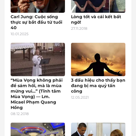
Carl Jung: Cuộc sống
Lòng tốt và cái kết bất
thực sự bắt đầu từ tuổi
ngờ!
40
27.11.2018
10.01.2025
“Mùa Vọng không phải
3 dấu hiệu cho thấy bạn
để sám hối, mà là mùa
đang bị ma quỷ tấn
mừng vui…” (Tĩnh tâm
công
Mùa Vọng) — Lm.
12.05.2021
Micael Phạm Quang
Hồng
08.12.2018