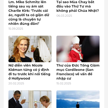
Lm. Mike Schmitz lên
Tại sao Mùa Chay bắt
tiếng sau vụ ám sát
đầu vào Thứ Tư mà
Charlie Kirk: ‘Trước cái
không phải Chúa Nhật?
ác, người ta có giận dữ
06.03.2025
cũng là chuyện tự
nhiên đúng đắn!’
15.09.2025
Nữ diễn viên Nicole
Thư của Đức Tổng Giám
Kidman từng có ý định
mục Cordileone (San
đi tu trước khi nổi tiếng
Francisco) về vấn đề
ở Hollywood
nhập cư
20.02.2025
15.02.2025