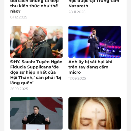
đổi cách chúng ta tiếp
học được tại Trung tâm
thu kiến thức như thế
Nazareth
nào?
28.11.2025
01.12.2025
ĐHY. Sarah: Tuyên Ngôn
Anh ấy bị sát hại khi
Fiducia Supplicans ‘đe
trên tay đang cầm
dọa sự hiệp nhất của
micro
Hội Thánh,’ cần phải ‘bị
17.09.2025
lãng quên’
26.10.2025