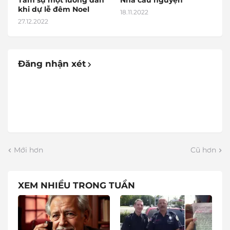
Tâm sự một lương dân
Nhà cầu nguyện
khi dự lễ đêm Noel
18.11.2022
27.12.2022
Đăng nhận xét
Mới hơn
Cũ hơn
XEM NHIỀU TRONG TUẦN