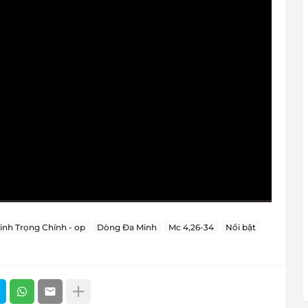
inh Trọng Chính - op
Dòng Đa Minh
Mc 4,26-34
Nổi bật