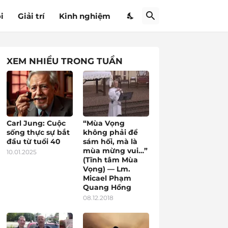
i
Giải trí
Kinh nghiệm
XEM NHIỀU TRONG TUẦN
Carl Jung: Cuộc
“Mùa Vọng
sống thực sự bắt
không phải để
đầu từ tuổi 40
sám hối, mà là
mùa mừng vui…”
10.01.2025
(Tĩnh tâm Mùa
Vọng) — Lm.
Micael Phạm
Quang Hồng
08.12.2018