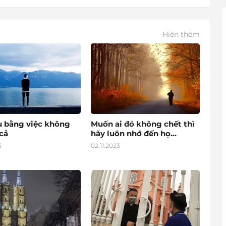
Hiện thêm
u bằng việc không
Muốn ai đó không chết thì
cả
hãy luôn nhớ đến họ...
5
02.11.2023