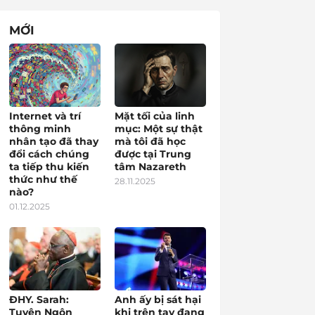
MỚI
Internet và trí
Mặt tối của linh
thông minh
mục: Một sự thật
nhân tạo đã thay
mà tôi đã học
đổi cách chúng
được tại Trung
ta tiếp thu kiến
tâm Nazareth
thức như thế
28.11.2025
nào?
01.12.2025
ĐHY. Sarah:
Anh ấy bị sát hại
Tuyên Ngôn
khi trên tay đang