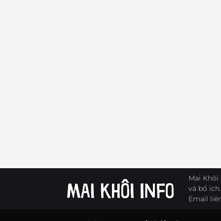
Mai Khôi 
và bổ ích.
Email liê