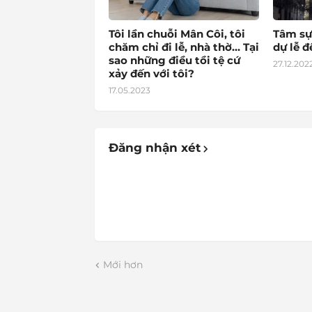
Tôi lần chuỗi Mân Côi, tôi
Tâm sự
chăm chỉ đi lễ, nhà thờ… Tại
dự lễ 
sao những điều tồi tệ cứ
27.12.202
xảy đến với tôi?
17.05.2023
Đăng nhận xét
Mới hơn