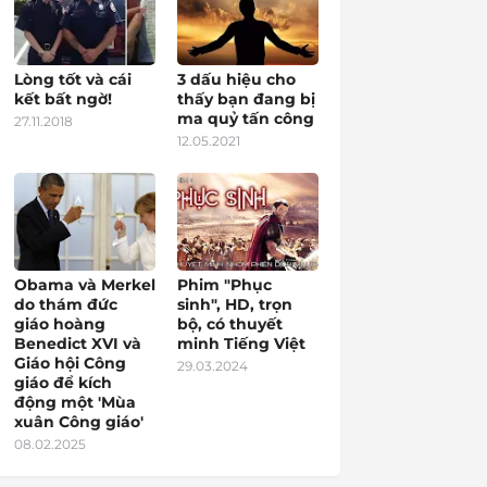
Lòng tốt và cái
3 dấu hiệu cho
kết bất ngờ!
thấy bạn đang bị
ma quỷ tấn công
27.11.2018
12.05.2021
Obama và Merkel
Phim "Phục
do thám đức
sinh", HD, trọn
giáo hoàng
bộ, có thuyết
Benedict XVI và
minh Tiếng Việt
Giáo hội Công
29.03.2024
giáo để kích
động một 'Mùa
xuân Công giáo'
08.02.2025