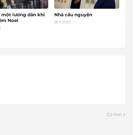
 một lương dân khi
Nhà cầu nguyện
đêm Noel
18.11.2022
2
Cũ hơn