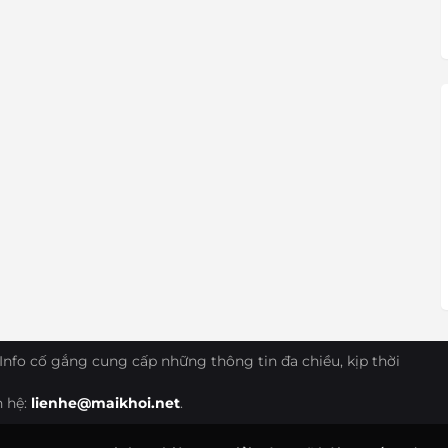
Info cố gắng cung cấp những thông tin đa chiều, kịp thời
n hệ:
lienhe@maikhoi.net
.