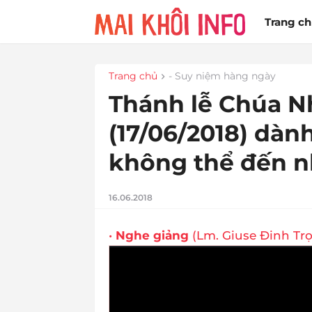
Trang c
Trang chủ
- Suy niệm hàng ngày
Thánh lễ Chúa N
(17/06/2018) dà
không thể đến n
16.06.2018
•
Nghe giảng
(Lm. Giuse Đinh Trọ