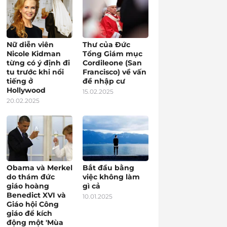
Nữ diễn viên
Thư của Đức
Nicole Kidman
Tổng Giám mục
từng có ý định đi
Cordileone (San
tu trước khi nổi
Francisco) về vấn
tiếng ở
đề nhập cư
Hollywood
15.02.2025
20.02.2025
Obama và Merkel
Bắt đầu bằng
do thám đức
việc không làm
giáo hoàng
gì cả
Benedict XVI và
10.01.2025
Giáo hội Công
giáo để kích
động một 'Mùa