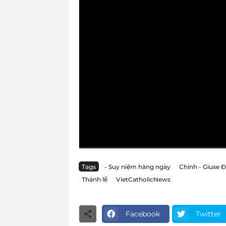
Tags
- Suy niệm hàng ngày
Chính - Giuse Đ
Thánh lễ
VietCatholicNews
Facebook
Twitter