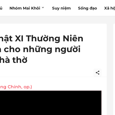
hủ
Nhóm Mai Khôi
Suy niệm
Sống đạo
Xã hộ
hật XI Thường Niên
nh cho những người
hà thờ
ng Chính, op.)