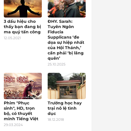
3 dấu hiệu cho
ĐHY. Sarah:
thấy bạn đang bị
Tuyên Ngôn
ma quỷ tấn công
Fiducia
Supplicans ‘đe
12.05.2021
dọa sự hiệp nhất
của Hội Thánh,’
cần phải ‘bị lãng
quên’
25.10.2025
Phim "Phục
Trường học hay
sinh", HD, trọn
trại nô lệ tình
bộ, có thuyết
dục
minh Tiếng Việt
18.12.2018
29.03.2024