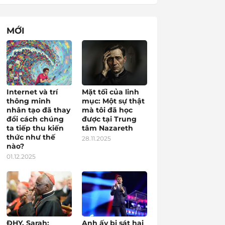
MỚI
Internet và trí
Mặt tối của linh
thông minh
mục: Một sự thật
nhân tạo đã thay
mà tôi đã học
đổi cách chúng
được tại Trung
ta tiếp thu kiến
tâm Nazareth
thức như thế
28.11.2025
nào?
01.12.2025
ĐHY. Sarah:
Anh ấy bị sát hại