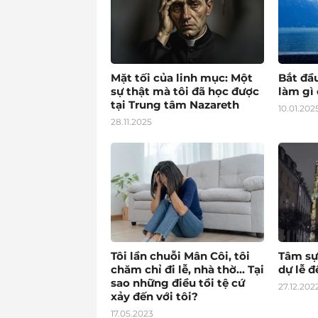
Mặt tối của linh mục: Một
Bắt đầ
sự thật mà tôi đã học được
làm gì 
tại Trung tâm Nazareth
10.01.202
28.11.2025
Tôi lần chuỗi Mân Côi, tôi
Tâm sự
chăm chỉ đi lễ, nhà thờ… Tại
dự lễ 
sao những điều tồi tệ cứ
27.12.202
xảy đến với tôi?
17.05.2023