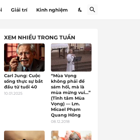
i
Giải trí
Kinh nghiệm
XEM NHIỀU TRONG TUẦN
Carl Jung: Cuộc
“Mùa Vọng
sống thực sự bắt
không phải để
đầu từ tuổi 40
sám hối, mà là
mùa mừng vui…”
10.01.2025
(Tĩnh tâm Mùa
Vọng) — Lm.
Micael Phạm
Quang Hồng
08.12.2018