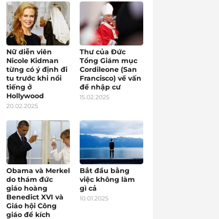
Nữ diễn viên
Thư của Đức
Nicole Kidman
Tổng Giám mục
từng có ý định đi
Cordileone (San
tu trước khi nổi
Francisco) về vấn
tiếng ở
đề nhập cư
Hollywood
15.02.2025
20.02.2025
Obama và Merkel
Bắt đầu bằng
do thám đức
việc không làm
giáo hoàng
gì cả
Benedict XVI và
10.01.2025
Giáo hội Công
giáo để kích