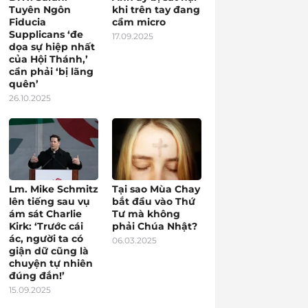
Tuyên Ngôn
khi trên tay đang
Fiducia
cầm micro
Supplicans ‘đe
17.09.2025
dọa sự hiệp nhất
của Hội Thánh,’
cần phải ‘bị lãng
quên’
26.10.2025
Lm. Mike Schmitz
Tại sao Mùa Chay
lên tiếng sau vụ
bắt đầu vào Thứ
ám sát Charlie
Tư mà không
Kirk: ‘Trước cái
phải Chúa Nhật?
ác, người ta có
06.03.2025
giận dữ cũng là
chuyện tự nhiên
đúng đắn!’
15.09.2025