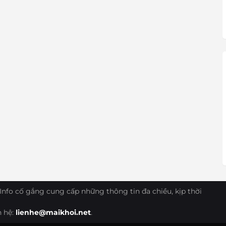
Info cố gắng cung cấp những thông tin đa chiều, kịp thời
n hệ:
lienhe@maikhoi.net
.