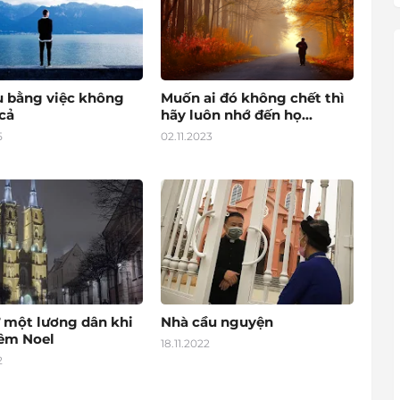
u bằng việc không
Muốn ai đó không chết thì
cả
hãy luôn nhớ đến họ...
5
02.11.2023
 một lương dân khi
Nhà cầu nguyện
đêm Noel
18.11.2022
2