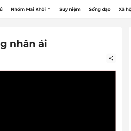
hủ
Nhóm Mai Khôi
Suy niệm
Sống đạo
Xã hộ
ng nhân ái