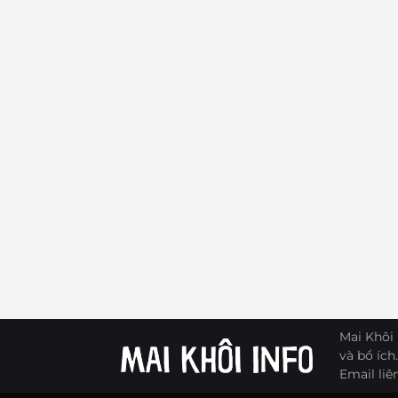
Mai Khôi 
và bổ ích.
Email liê