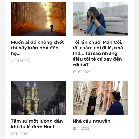
Muốn ai đó không chết
Tôi lần chuỗi Mân Côi,
thì hãy luôn nhớ đến
tôi chăm chỉ đi lễ, nhà
họ...
thờ… Tại sao những
điều tồi tệ cứ xảy đến
02.11.2023
với tôi?
17.05.2023
Tâm sự một lương dân
Nhà cầu nguyện
khi dự lễ đêm Noel
18.11.2022
27.12.2022