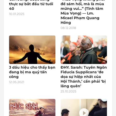
thực sự bắt đầu từ tuổi
để sám hối, mà là mùa
40
mừng vui…” (Tĩnh tâm
Mùa Vọng) — Lm.
10.01.2025
Micael Phạm Quang
Hồng
08.12.2018
3 dấu hiệu cho thấy bạn
ĐHY. Sarah: Tuyên Ngôn
đang bị ma quỷ tấn
Fiducia Supplicans ‘đe
công
dọa sự hiệp nhất của
Hội Thánh,’ cần phải ‘bị
12.05.2021
lãng quên’
25.10.2025