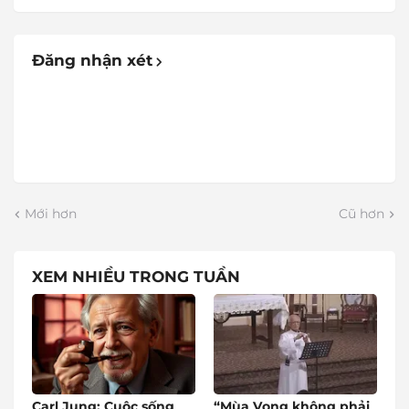
Đăng nhận xét
Mới hơn
Cũ hơn
XEM NHIỀU TRONG TUẦN
Carl Jung: Cuộc sống
“Mùa Vọng không phải