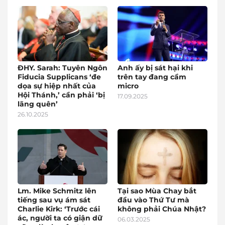
ĐHY. Sarah: Tuyên Ngôn
Anh ấy bị sát hại khi
Fiducia Supplicans ‘đe
trên tay đang cầm
dọa sự hiệp nhất của
micro
Hội Thánh,’ cần phải ‘bị
17.09.2025
lãng quên’
26.10.2025
Lm. Mike Schmitz lên
Tại sao Mùa Chay bắt
tiếng sau vụ ám sát
đầu vào Thứ Tư mà
Charlie Kirk: ‘Trước cái
không phải Chúa Nhật?
ác, người ta có giận dữ
06.03.2025