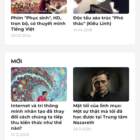
Phim "Phục sinh", HD,
Độc tấu sáo trúc "Phó
trọn bộ, có thuyết minh
thác" (Kiều Linh)
Tiếng Việt
14.04.2018
29.03.2024
MỚI
Internet và trí thông
Mặt tối của linh mục:
minh nhân tạo đã thay
Một sự thật mà tôi đã
đổi cách chúng ta tiếp
học được tại Trung tâm
thu kiến thức như thế
Nazareth
nào?
28.11.2025
01.12.2025