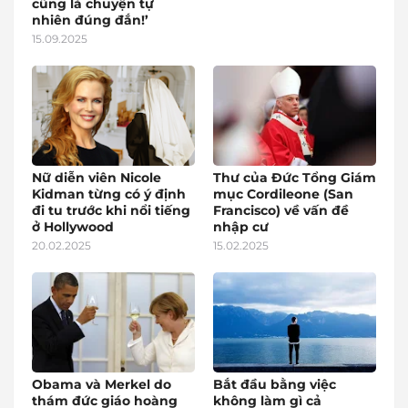
cũng là chuyện tự
nhiên đúng đắn!’
15.09.2025
Nữ diễn viên Nicole
Thư của Đức Tổng Giám
Kidman từng có ý định
mục Cordileone (San
đi tu trước khi nổi tiếng
Francisco) về vấn đề
ở Hollywood
nhập cư
20.02.2025
15.02.2025
Obama và Merkel do
Bắt đầu bằng việc
thám đức giáo hoàng
không làm gì cả