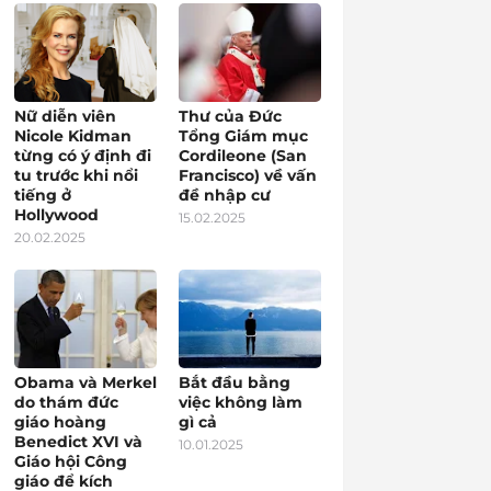
Nữ diễn viên
Thư của Đức
Nicole Kidman
Tổng Giám mục
từng có ý định đi
Cordileone (San
tu trước khi nổi
Francisco) về vấn
tiếng ở
đề nhập cư
Hollywood
15.02.2025
20.02.2025
Obama và Merkel
Bắt đầu bằng
do thám đức
việc không làm
giáo hoàng
gì cả
Benedict XVI và
10.01.2025
Giáo hội Công
giáo để kích