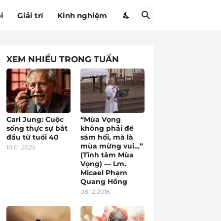
i
Giải trí
Kinh nghiệm
XEM NHIỀU TRONG TUẦN
Carl Jung: Cuộc
“Mùa Vọng
sống thực sự bắt
không phải để
đầu từ tuổi 40
sám hối, mà là
mùa mừng vui…”
10.01.2025
(Tĩnh tâm Mùa
Vọng) — Lm.
Micael Phạm
Quang Hồng
08.12.2018