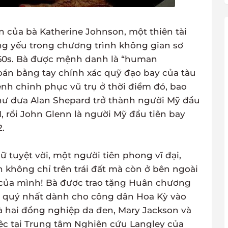
 của bà Katherine Johnson, một thiên tài
ọng yếu trong chương trình không gian sơ
960s. Bà được mệnh danh là “human
oán bằng tay chính xác quỹ đạo bay của tàu
nh chinh phục vũ trụ ở thời điểm đó, bao
ư đưa Alan Shepard trở thành người Mỹ đầu
, rồi John Glenn là người Mỹ đầu tiên bay
.
ữ tuyệt vời, một người tiên phong vĩ đại,
n không chỉ trên trái đất mà còn ở bên ngoài
ài của mình! Bà được trao tặng Huân chương
 quý nhất dành cho công dân Hoa Kỳ vào
à hai đồng nghiệp da đen, Mary Jackson và
ệc tại Trung tâm Nghiên cứu Langley của