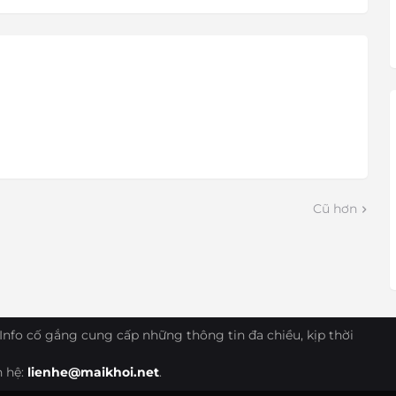
Cũ hơn
Info cố gắng cung cấp những thông tin đa chiều, kịp thời
n hệ:
lienhe@maikhoi.net
.