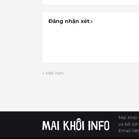
Đăng nhận xét
Mới hơn
Mai Khôi 
và bổ ích.
Email liê