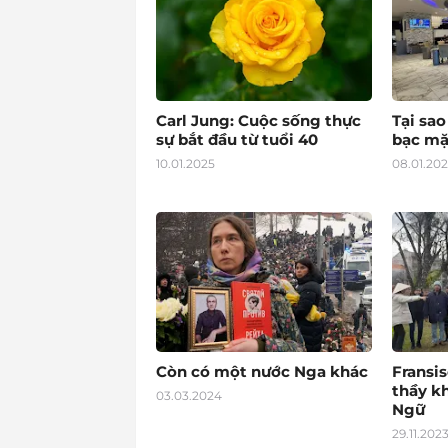
Carl Jung: Cuộc sống thực
Tại sa
sự bắt đầu từ tuổi 40
bạc mặ
10.01.2025
08.01.20
Còn có một nước Nga khác
Fransis
thầy k
03.03.2024
Ngữ
29.11.202