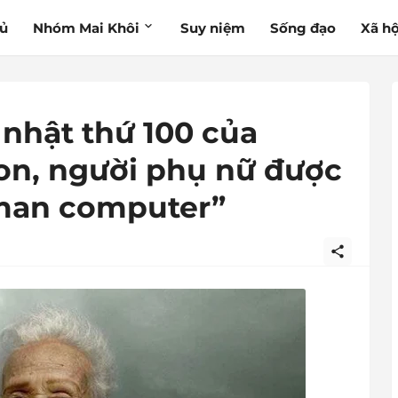
hủ
Nhóm Mai Khôi
Suy niệm
Sống đạo
Xã hộ
nhật thứ 100 của
on, người phụ nữ được
man computer”