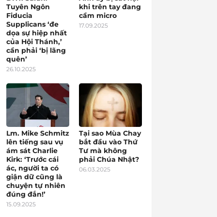
Tuyên Ngôn
khi trên tay đang
Fiducia
cầm micro
Supplicans ‘đe
17.09.2025
dọa sự hiệp nhất
của Hội Thánh,’
cần phải ‘bị lãng
quên’
26.10.2025
Lm. Mike Schmitz
Tại sao Mùa Chay
lên tiếng sau vụ
bắt đầu vào Thứ
ám sát Charlie
Tư mà không
Kirk: ‘Trước cái
phải Chúa Nhật?
ác, người ta có
06.03.2025
giận dữ cũng là
chuyện tự nhiên
đúng đắn!’
15.09.2025