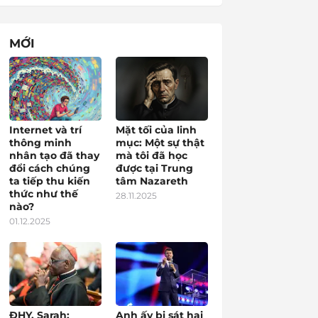
MỚI
Internet và trí
Mặt tối của linh
thông minh
mục: Một sự thật
nhân tạo đã thay
mà tôi đã học
đổi cách chúng
được tại Trung
ta tiếp thu kiến
tâm Nazareth
thức như thế
28.11.2025
nào?
01.12.2025
ĐHY. Sarah:
Anh ấy bị sát hại