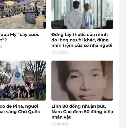
o qua Mỹ "cày cuốc
Đừng lấy thước của mình
t"?
đo lòng người khác, đừng
nhìn trộm cửa sổ nhà người
25
19.12.2024
co de Pina, người
Lĩnh 80 đồng nhuận bút,
hai sáng Chữ Quốc
Nam Cao đem 50 đồng biếu
nhân vật
3
31.01.2023