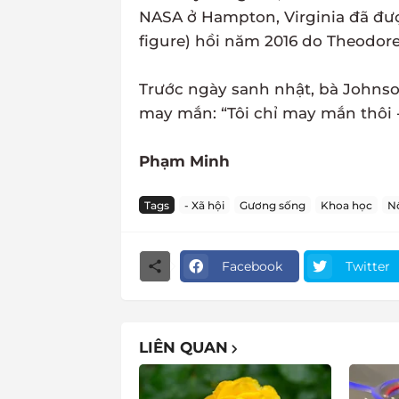
NASA ở Hampton, Virginia đã đượ
figure) hồi năm 2016 do Theodore
Trước ngày sanh nhật, bà Johnso
may mắn: “Tôi chỉ may mắn thôi - 
Phạm Minh
Tags
- Xã hội
Gương sống
Khoa học
Nổ
Facebook
Twitter
LIÊN QUAN