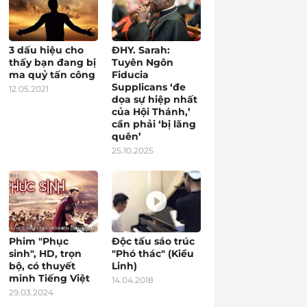
3 dấu hiệu cho
ĐHY. Sarah:
thấy bạn đang bị
Tuyên Ngôn
ma quỷ tấn công
Fiducia
Supplicans ‘đe
12.05.2021
dọa sự hiệp nhất
của Hội Thánh,’
cần phải ‘bị lãng
quên’
25.10.2025
Phim "Phục
Độc tấu sáo trúc
sinh", HD, trọn
"Phó thác" (Kiều
bộ, có thuyết
Linh)
minh Tiếng Việt
14.04.2018
29.03.2024