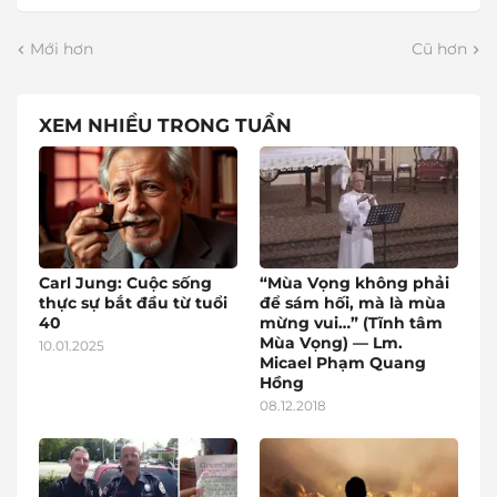
Mới hơn
Cũ hơn
XEM NHIỀU TRONG TUẦN
Carl Jung: Cuộc sống
“Mùa Vọng không phải
thực sự bắt đầu từ tuổi
để sám hối, mà là mùa
40
mừng vui…” (Tĩnh tâm
Mùa Vọng) — Lm.
10.01.2025
Micael Phạm Quang
Hồng
08.12.2018