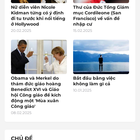
Nữ diễn viên Nicole
Thư của Đức Tổng Giám
Kidman từng có ý định
mục Cordileone (San
đi tu trước khi nổi tiếng
Francisco) về vấn đề
ở Hollywood
nhập cư
20.02.2025
15.02.2025
Obama và Merkel do
Bắt đầu bằng việc
thám đức giáo hoàng
không làm gì cả
Benedict XVI và Giáo
10.01.2025
hội Công giáo để kích
động một 'Mùa xuân
Công giáo'
08.02.2025
CHỦ ĐỀ