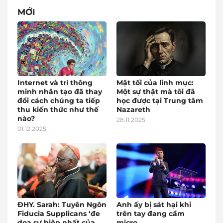
MỚI
Internet và trí thông
Mặt tối của linh mục:
minh nhân tạo đã thay
Một sự thật mà tôi đã
đổi cách chúng ta tiếp
học được tại Trung tâm
thu kiến thức như thế
Nazareth
nào?
28.11.2025
01.12.2025
ĐHY. Sarah: Tuyên Ngôn
Anh ấy bị sát hại khi
Fiducia Supplicans ‘đe
trên tay đang cầm
dọa sự hiệp nhất của
micro