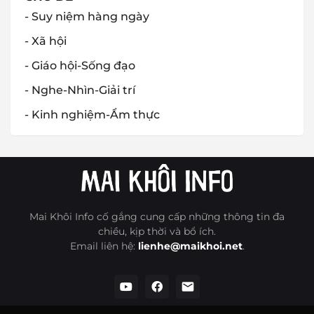
- Suy niệm hàng ngày
- Xã hội
- Giáo hội-Sống đạo
- Nghe-Nhìn-Giải trí
- Kinh nghiệm-Ẩm thực
Mai Khôi Info cố gắng cung cấp những thông tin đa
chiều, kịp thời và bổ ích.
Email liên hệ:
lienhe@maikhoi.net
.