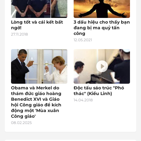
Lòng tốt và cái kết bất
3 dấu hiệu cho thấy bạn
ngờ!
đang bị ma quỷ tấn
công
27.11.2018
12.05.2021
Obama và Merkel do
Độc tấu sáo trúc "Phó
thám đức giáo hoàng
thác" (Kiều Linh)
Benedict XVI và Giáo
14.04.2018
hội Công giáo để kích
động một 'Mùa xuân
Công giáo'
08.02.2025