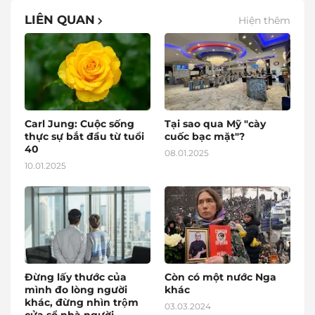
LIÊN QUAN
Hiện thêm
Carl Jung: Cuộc sống
Tại sao qua Mỹ "cày
thực sự bắt đầu từ tuổi
cuốc bạc mặt"?
40
08.01.2025
10.01.2025
Đừng lấy thước của
Còn có một nước Nga
mình đo lòng người
khác
khác, đừng nhìn trộm
03.03.2024