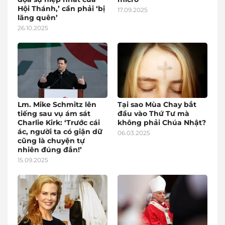
Hội Thánh,’ cần phải ‘bị
17.09.2025
lãng quên’
26.10.2025
Lm. Mike Schmitz lên
Tại sao Mùa Chay bắt
tiếng sau vụ ám sát
đầu vào Thứ Tư mà
Charlie Kirk: ‘Trước cái
không phải Chúa Nhật?
ác, người ta có giận dữ
06.03.2025
cũng là chuyện tự
nhiên đúng đắn!’
15.09.2025