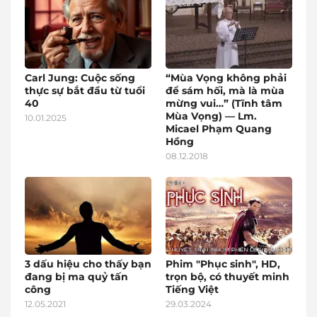
Carl Jung: Cuộc sống
“Mùa Vọng không phải
thực sự bắt đầu từ tuổi
để sám hối, mà là mùa
40
mừng vui…” (Tĩnh tâm
Mùa Vọng) — Lm.
10.01.2025
Micael Phạm Quang
Hồng
08.12.2018
3 dấu hiệu cho thấy bạn
Phim "Phục sinh", HD,
đang bị ma quỷ tấn
trọn bộ, có thuyết minh
công
Tiếng Việt
12.05.2021
29.03.2024