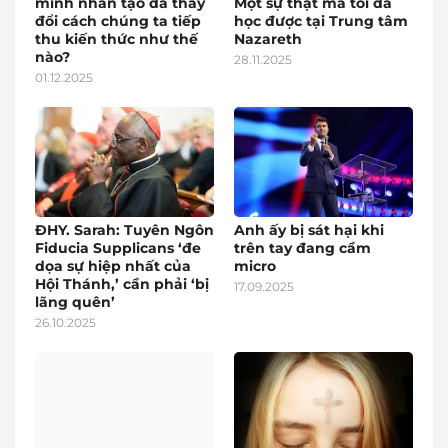
minh nhân tạo đã thay
Một sự thật mà tôi đã
đổi cách chúng ta tiếp
học được tại Trung tâm
thu kiến thức như thế
Nazareth
nào?
28.11.2025
01.12.2025
ĐHY. Sarah: Tuyên Ngôn
Anh ấy bị sát hại khi
Fiducia Supplicans ‘đe
trên tay đang cầm
dọa sự hiệp nhất của
micro
Hội Thánh,’ cần phải ‘bị
17.09.2025
lãng quên’
26.10.2025