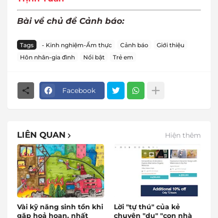
Bài về chủ đề Cảnh báo:
Tags
- Kinh nghiệm-Ẩm thực
Cảnh báo
Giới thiệu
Hôn nhân-gia đình
Nổi bật
Trẻ em
Facebook
LIÊN QUAN
Hiện thêm
Vài kỹ năng sinh tồn khi
Lời "tự thú" của kẻ
gặp hoả hoạn, nhất
chuyên "dụ" "con nhà