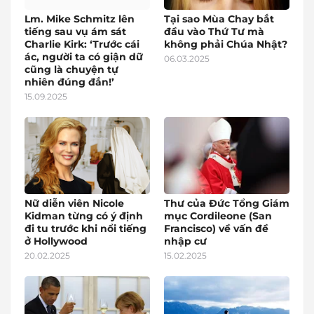
Lm. Mike Schmitz lên
Tại sao Mùa Chay bắt
tiếng sau vụ ám sát
đầu vào Thứ Tư mà
Charlie Kirk: ‘Trước cái
không phải Chúa Nhật?
ác, người ta có giận dữ
06.03.2025
cũng là chuyện tự
nhiên đúng đắn!’
15.09.2025
Nữ diễn viên Nicole
Thư của Đức Tổng Giám
Kidman từng có ý định
mục Cordileone (San
đi tu trước khi nổi tiếng
Francisco) về vấn đề
ở Hollywood
nhập cư
20.02.2025
15.02.2025