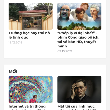
Trường học hay trại nô
“Phép lạ vĩ đại nhất” -
lệ tình dục
phim Công giáo bổ ích,
tải về bản HD, thuyết
18.12.2018
minh
02.10.2019
MỚI
Internet và trí thông
Mặt tối của linh mục: