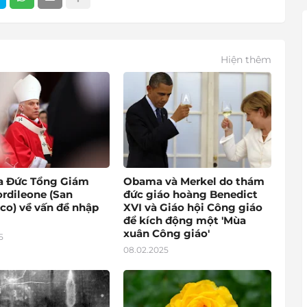
Hiện thêm
a Đức Tổng Giám
Obama và Merkel do thám
rdileone (San
đức giáo hoàng Benedict
co) về vấn đề nhập
XVI và Giáo hội Công giáo
để kích động một 'Mùa
xuân Công giáo'
5
08.02.2025