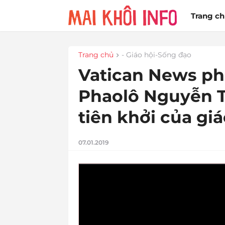
Trang c
Trang chủ
- Giáo hội-Sống đạo
Vatican News ph
Phaolô Nguyễn T
tiên khởi của gi
07.01.2019