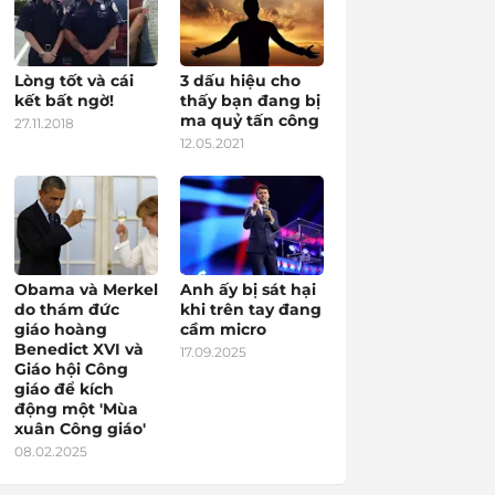
Lòng tốt và cái
3 dấu hiệu cho
kết bất ngờ!
thấy bạn đang bị
ma quỷ tấn công
27.11.2018
12.05.2021
Obama và Merkel
Anh ấy bị sát hại
do thám đức
khi trên tay đang
giáo hoàng
cầm micro
Benedict XVI và
17.09.2025
Giáo hội Công
giáo để kích
động một 'Mùa
xuân Công giáo'
08.02.2025