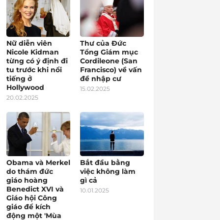
Nữ diễn viên
Thư của Đức
Nicole Kidman
Tổng Giám mục
từng có ý định đi
Cordileone (San
tu trước khi nổi
Francisco) về vấn
tiếng ở
đề nhập cư
Hollywood
15.02.2025
20.02.2025
Obama và Merkel
Bắt đầu bằng
do thám đức
việc không làm
giáo hoàng
gì cả
Benedict XVI và
10.01.2025
Giáo hội Công
giáo để kích
động một 'Mùa