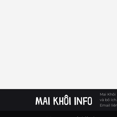
Mai Khôi 
và bổ ích.
Email liê