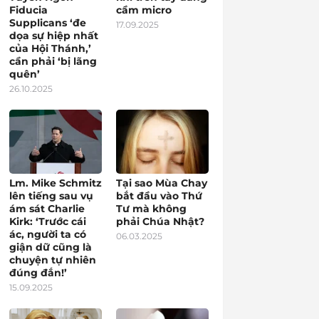
Fiducia
cầm micro
Supplicans ‘đe
17.09.2025
dọa sự hiệp nhất
của Hội Thánh,’
cần phải ‘bị lãng
quên’
26.10.2025
Lm. Mike Schmitz
Tại sao Mùa Chay
lên tiếng sau vụ
bắt đầu vào Thứ
ám sát Charlie
Tư mà không
Kirk: ‘Trước cái
phải Chúa Nhật?
ác, người ta có
06.03.2025
giận dữ cũng là
chuyện tự nhiên
đúng đắn!’
15.09.2025