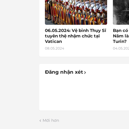
06.05.2024: Vệ binh Thụy Sĩ
Bạn có
tuyên thệ nhậm chức tại
Năm là
Vatican
Turin?
08.05.2024
04.05.20
Đăng nhận xét
Mới hơn