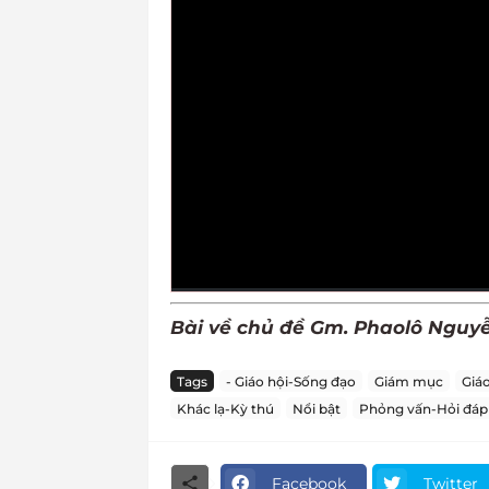
Bài về chủ đề Gm. Phaolô Nguyễn
Tags
- Giáo hội-Sống đạo
Giám mục
Giá
Khác lạ-Kỳ thú
Nổi bật
Phỏng vấn-Hỏi đáp
Facebook
Twitter