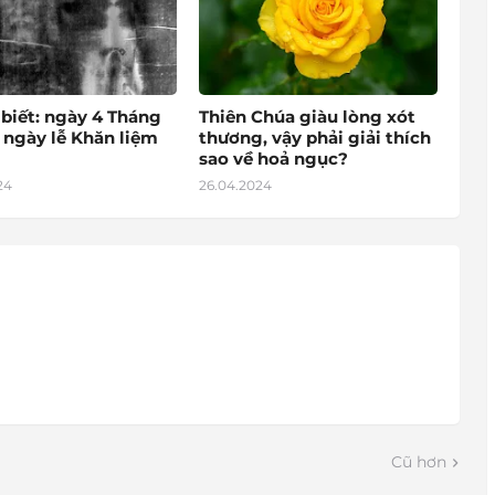
 biết: ngày 4 Tháng
Thiên Chúa giàu lòng xót
 ngày lễ Khăn liệm
thương, vậy phải giải thích
sao về hoả ngục?
24
26.04.2024
Cũ hơn