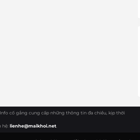
Info cố gắng cung cấp những thông tin đa chiều, kịp thời
n hệ:
lienhe@maikhoi.net
.