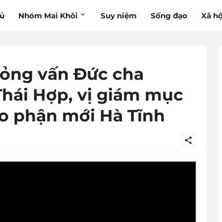
hủ
Nhóm Mai Khôi
Suy niệm
Sống đạo
Xã hộ
ỏng vấn Đức cha
hái Hợp, vị giám mục
áo phận mới Hà Tĩnh