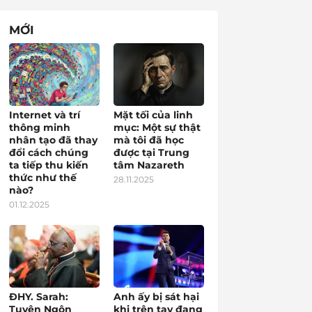
MỚI
Internet và trí
Mặt tối của linh
thông minh
mục: Một sự thật
nhân tạo đã thay
mà tôi đã học
đổi cách chúng
được tại Trung
ta tiếp thu kiến
tâm Nazareth
thức như thế
28.11.2025
nào?
01.12.2025
ĐHY. Sarah:
Anh ấy bị sát hại
Tuyên Ngôn
khi trên tay đang