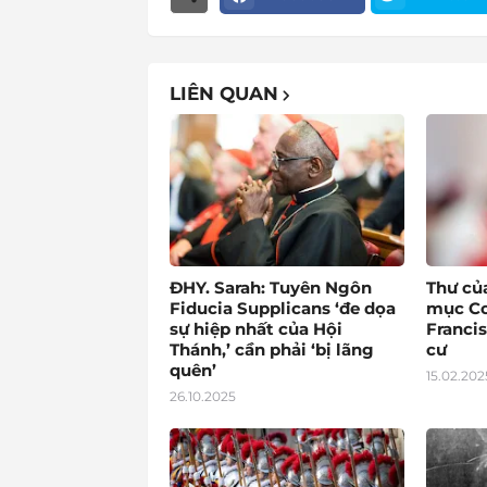
LIÊN QUAN
ĐHY. Sarah: Tuyên Ngôn
Thư củ
Fiducia Supplicans ‘đe dọa
mục Co
sự hiệp nhất của Hội
Francis
Thánh,’ cần phải ‘bị lãng
cư
quên’
15.02.202
26.10.2025