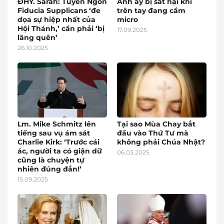
ĐHY. Sarah: Tuyên Ngôn
Anh ấy bị sát hại khi
Fiducia Supplicans ‘đe
trên tay đang cầm
dọa sự hiệp nhất của
micro
Hội Thánh,’ cần phải ‘bị
17.09.2025
lãng quên’
26.10.2025
Lm. Mike Schmitz lên
Tại sao Mùa Chay bắt
tiếng sau vụ ám sát
đầu vào Thứ Tư mà
Charlie Kirk: ‘Trước cái
không phải Chúa Nhật?
ác, người ta có giận dữ
06.03.2025
cũng là chuyện tự
nhiên đúng đắn!’
15.09.2025