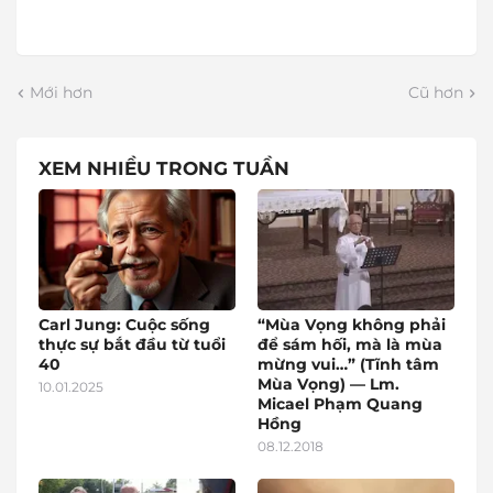
Mới hơn
Cũ hơn
XEM NHIỀU TRONG TUẦN
Carl Jung: Cuộc sống
“Mùa Vọng không phải
thực sự bắt đầu từ tuổi
để sám hối, mà là mùa
40
mừng vui…” (Tĩnh tâm
Mùa Vọng) — Lm.
10.01.2025
Micael Phạm Quang
Hồng
08.12.2018