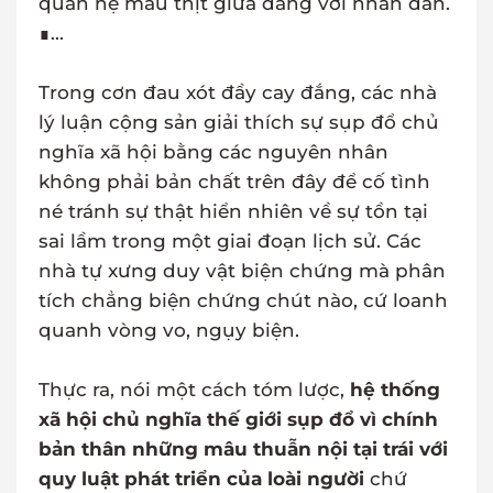
quan hệ máu thịt giữa đảng với nhân dân.
∎...
Trong cơn đau xót đầy cay đắng, các nhà
lý luận cộng sản giải thích sự sụp đổ chủ
nghĩa xã hội bằng các nguyên nhân
không phải bản chất trên đây để cố tình
né tránh sự thật hiển nhiên về sự tồn tại
sai lầm trong một giai đoạn lịch sử. Các
nhà tự xưng duy vật biện chứng mà phân
tích chẳng biện chứng chút nào, cứ loanh
quanh vòng vo, ngụy biện.
Thực ra, nói một cách tóm lược,
hệ thống
xã hội chủ nghĩa thế giới sụp đổ vì chính
bản thân những mâu thuẫn nội tại trái với
quy luật phát triển của loài người
chứ