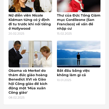
Nữ diễn viên Nicole
Thư của Đức Tổng Giám
Kidman từng có ý định
mục Cordileone (San
đi tu trước khi nổi tiếng
Francisco) về vấn đề
ở Hollywood
nhập cư
20.02.2025
15.02.2025
Obama và Merkel do
Bắt đầu bằng việc
thám đức giáo hoàng
không làm gì cả
Benedict XVI và Giáo
10.01.2025
hội Công giáo để kích
động một 'Mùa xuân
Công giáo'
08.02.2025