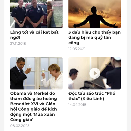
Lòng tốt và cái kết bất
3 dấu hiệu cho thấy bạn
ngờ!
đang bị ma quỷ tấn
công
27.11.2018
12.05.2021
Obama và Merkel do
Độc tấu sáo trúc "Phó
thám đức giáo hoàng
thác" (Kiều Linh)
Benedict XVI và Giáo
14.04.2018
hội Công giáo để kích
động một 'Mùa xuân
Công giáo'
08.02.2025