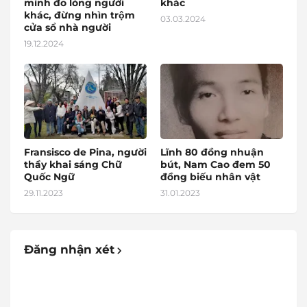
mình đo lòng người
khác
khác, đừng nhìn trộm
03.03.2024
cửa sổ nhà người
19.12.2024
Fransisco de Pina, người
Lĩnh 80 đồng nhuận
thầy khai sáng Chữ
bút, Nam Cao đem 50
Quốc Ngữ
đồng biếu nhân vật
29.11.2023
31.01.2023
Đăng nhận xét