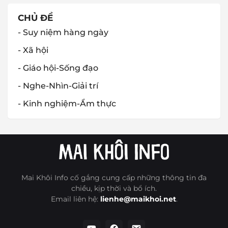
CHỦ ĐỀ
- Suy niệm hàng ngày
- Xã hội
- Giáo hội-Sống đạo
- Nghe-Nhìn-Giải trí
- Kinh nghiệm-Ẩm thực
Mai Khôi Info cố gắng cung cấp những thông tin đa
chiều, kịp thời và bổ ích.
Email liên hệ:
lienhe@maikhoi.net
.