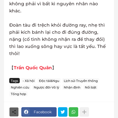
không phải vì bất kì nguyên nhân nào
khác.
Đoàn tàu đi trệch khỏi đường ray, nhẹ thì
phải kích bánh lại cho đi đúng đường,
nặng (cố tình không nhận ra để thay đổi)
thì lao xuống sông hay vực là tất yếu. Thế
thôi!
【
Trần Quốc Quân
】
Tags
- Xã hội
Độc tài&Ngu
Lịch sử-Truyền thống
Nghiên cứu
Ngược đời-Vô lý
Nhận định
Nổi bật
Tổng hợp
Facebook