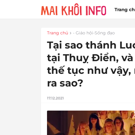
Trang c
Trang chủ
- Giáo hội-Sống đạo
Tại sao thánh Lu
tại Thuỵ Điển, v
thế tục như vậy,
ra sao?
17.12.2021