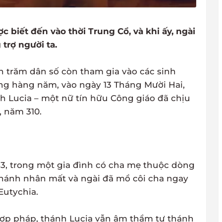
ợc biết đến vào thời Trung Cổ, và khi ấy, ngài
trợ người ta.
ần trăm dân số còn tham gia vào các sinh
ng hàng năm, vào ngày 13 Tháng Mười Hai,
h Lucia – một nữ tín hữu Công giáo đã chịu
y, năm 310.
3, trong một gia đình có cha mẹ thuộc dòng
 thánh nhân mất và ngài đã mồ côi cha ngay
Eutychia.
 hợp pháp, thánh Lucia vẫn âm thầm tự thánh