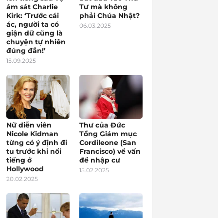
ám sát Charlie
Tư mà không
Kirk: ‘Trước cái
phải Chúa Nhật?
ác, người ta có
06.03.2025
giận dữ cũng là
chuyện tự nhiên
đúng đắn!’
15.09.2025
Nữ diễn viên
Thư của Đức
Nicole Kidman
Tổng Giám mục
từng có ý định đi
Cordileone (San
tu trước khi nổi
Francisco) về vấn
tiếng ở
đề nhập cư
Hollywood
15.02.2025
20.02.2025