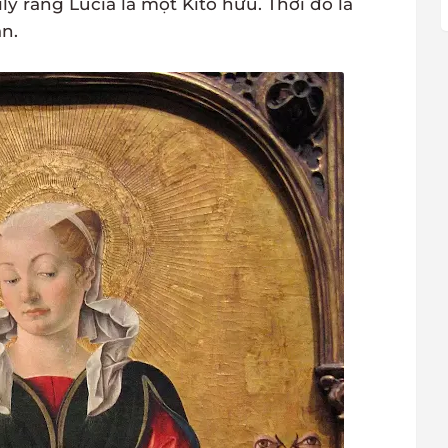
ly rằng Lucia là một Kitô hữu. Thời đó là
n.