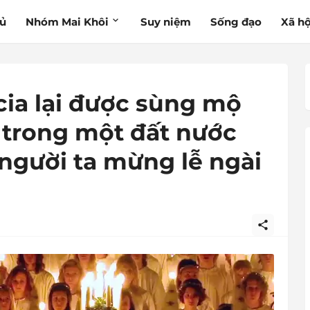
hủ
Nhóm Mai Khôi
Suy niệm
Sống đạo
Xã hộ
cia lại được sùng mộ
à trong một đất nước
 người ta mừng lễ ngài