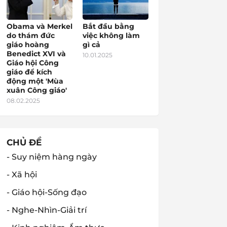
Obama và Merkel
Bắt đầu bằng
do thám đức
việc không làm
giáo hoàng
gì cả
Benedict XVI và
10.01.2025
Giáo hội Công
giáo để kích
động một 'Mùa
xuân Công giáo'
08.02.2025
CHỦ ĐỀ
- Suy niệm hàng ngày
- Xã hội
- Giáo hội-Sống đạo
- Nghe-Nhìn-Giải trí