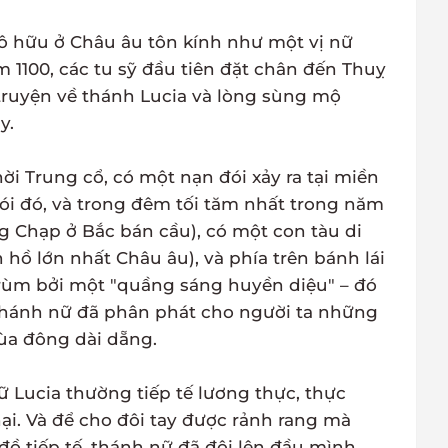
ô hữu ở Châu âu tôn kính như một vị nữ
1100, các tu sỹ đầu tiên đặt chân đến Thuỵ
truyện về thánh Lucia và lòng sùng mộ
y.
hời Trung cổ, có một nạn đói xảy ra tại miền
i đó, và trong đêm tối tăm nhất trong năm
g Chạp ở Bắc bán cầu), có một con tàu di
 hồ lớn nhất Châu âu), và phía trên bánh lái
rùm bởi một "quầng sáng huyền diệu" – đó
 thánh nữ đã phân phát cho người ta những
ùa đông dài dẵng.
ữ Lucia thường tiếp tế lương thực, thực
ại. Và để cho đôi tay được rảnh rang mà
 tiếp tế, thánh nữ đã đội lên đầu mình