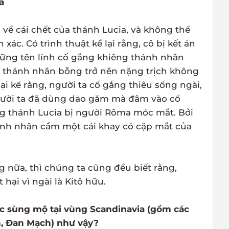
a
 về cái chết của thánh Lucia, và không thể
 xác. Có trình thuật kể lại rằng, cô bị kết án
hững tên lính cố gắng khiêng thánh nhân
ủa thánh nhân bỗng trở nên nặng trịch không
lại kể rằng, người ta cố gắng thiêu sống ngài,
gười ta đã dùng dao găm mà đâm vào cổ
ằng thánh Lucia bị người Rôma móc mắt. Bởi
ánh nhân cầm một cái khay có cặp mắt của
g nữa, thì chúng ta cũng đều biết rằng,
hại vì ngài là Kitô hữu.
ợc sùng mộ tại vùng Scandinavia (gồm các
n, Đan Mạch) như vậy?