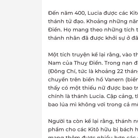
Đến năm 400, Lucia được các Kit
thánh tử đạo. Khoảng những năm 
Điển. Họ mang theo những tích 
thánh nhân đã được khởi sự ở đâ
Một tích truyện kể lại rằng, vào t
Nam của Thuỵ Điển. Trong nạn đó
(Đông Chí, tức là khoảng 22 thán
chuyển trên biển hồ Vanern (biển
thấy có một thiếu nữ được bao t
chính là thánh Lucia. Cập cảng,
bao lúa mì không vơi trong cả m
Người ta còn kể lại rằng, thánh n
phẩm cho các Kitô hữu bị bách h
mang thêm được nhiều hơn các đồ