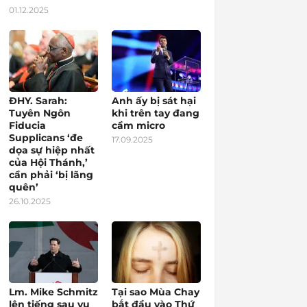
01.12.2025
ĐHY. Sarah:
Anh ấy bị sát hại
Tuyên Ngôn
khi trên tay đang
Fiducia
cầm micro
Supplicans ‘đe
17.09.2025
dọa sự hiệp nhất
của Hội Thánh,’
cần phải ‘bị lãng
quên’
26.10.2025
Lm. Mike Schmitz
Tại sao Mùa Chay
lên tiếng sau vụ
bắt đầu vào Thứ