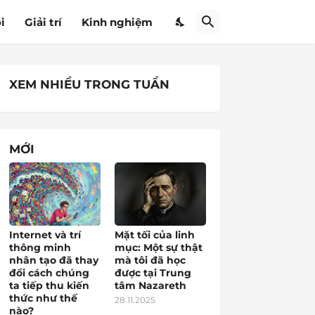
i
Giải trí
Kinh nghiệm
XEM NHIỀU TRONG TUẦN
MỚI
Internet và trí
Mặt tối của linh
thông minh
mục: Một sự thật
nhân tạo đã thay
mà tôi đã học
đổi cách chúng
được tại Trung
ta tiếp thu kiến
tâm Nazareth
thức như thế
28.11.2025
nào?