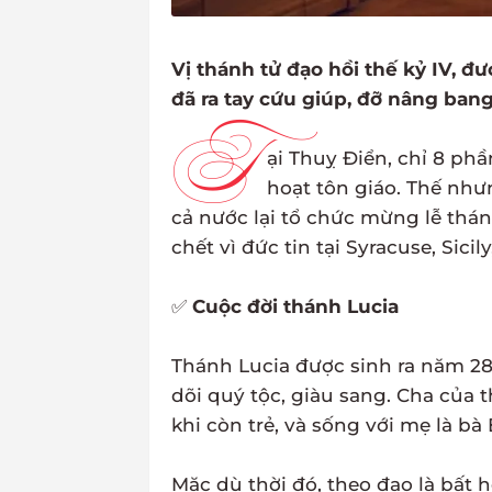
Vị thánh tử đạo hồi thế kỷ IV, đư
đã ra tay cứu giúp, đỡ nâng bang 
T
ại Thuỵ Điển, chỉ 8 ph
hoạt tôn giáo. Thế như
cả nước lại tổ chức mừng lễ thán
chết vì đức tin tại Syracuse, Sicil
✅
Cuộc đời thánh Lucia
Thánh Lucia được sinh ra năm 28
dõi quý tộc, giàu sang. Cha của
khi còn trẻ, và sống với mẹ là bà 
Mặc dù thời đó, theo đạo là bất