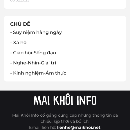
08.02.2025
CHỦ ĐỀ
- Suy niệm hàng ngày
- Xã hội
- Giáo hội-Sống đạo
- Nghe-Nhìn-Giải trí
- Kinh nghiệm-Ẩm thực
Mai Khôi Info cố gắng cung cấp những thông tin đa
chiều, kịp thời và bổ ích.
Email liên hệ:
lienhe@maikhoi.net
.