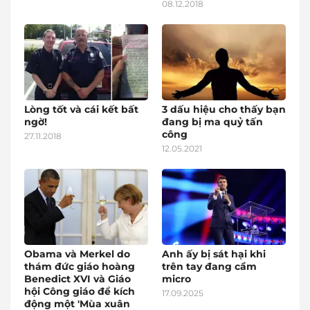
08.12.2018
Lòng tốt và cái kết bất
3 dấu hiệu cho thấy bạn
ngờ!
đang bị ma quỷ tấn
công
27.11.2018
12.05.2021
Obama và Merkel do
Anh ấy bị sát hại khi
thám đức giáo hoàng
trên tay đang cầm
Benedict XVI và Giáo
micro
hội Công giáo để kích
17.09.2025
động một 'Mùa xuân