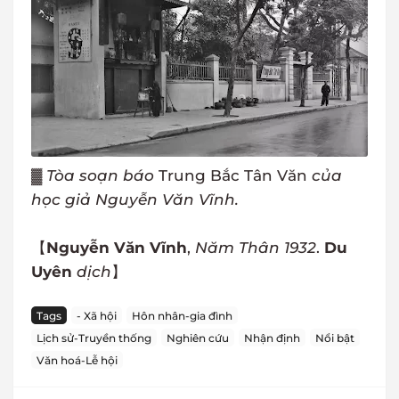
▓
Tòa soạn báo
Trung Bắc Tân Văn
của
học giả Nguyễn Văn Vĩnh.
【
Nguyễn Văn Vĩnh
,
Năm Thân 1932
.
Du
Uyên
dịch
】
Tags
- Xã hội
Hôn nhân-gia đình
Lịch sử-Truyền thống
Nghiên cứu
Nhận định
Nổi bật
Văn hoá-Lễ hội