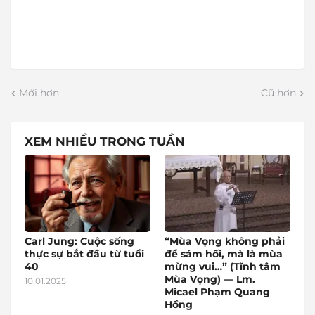
Mới hơn
Cũ hơn
XEM NHIỀU TRONG TUẦN
Carl Jung: Cuộc sống
“Mùa Vọng không phải
thực sự bắt đầu từ tuổi
để sám hối, mà là mùa
40
mừng vui…” (Tĩnh tâm
Mùa Vọng) — Lm.
10.01.2025
Micael Phạm Quang
Hồng