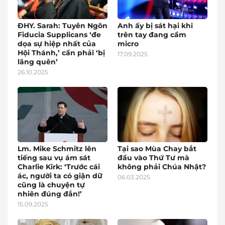
ĐHY. Sarah: Tuyên Ngôn
Anh ấy bị sát hại khi
Fiducia Supplicans ‘đe
trên tay đang cầm
dọa sự hiệp nhất của
micro
Hội Thánh,’ cần phải ‘bị
17.09.2025
lãng quên’
26.10.2025
Lm. Mike Schmitz lên
Tại sao Mùa Chay bắt
tiếng sau vụ ám sát
đầu vào Thứ Tư mà
Charlie Kirk: ‘Trước cái
không phải Chúa Nhật?
ác, người ta có giận dữ
06.03.2025
cũng là chuyện tự
nhiên đúng đắn!’
15.09.2025