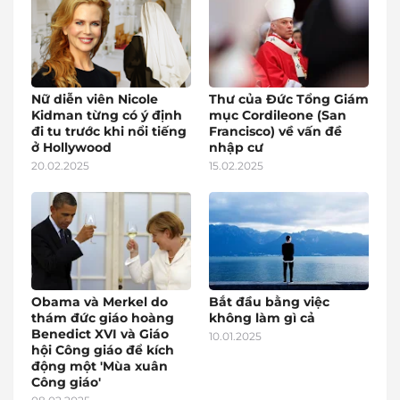
Nữ diễn viên Nicole
Thư của Đức Tổng Giám
Kidman từng có ý định
mục Cordileone (San
đi tu trước khi nổi tiếng
Francisco) về vấn đề
ở Hollywood
nhập cư
20.02.2025
15.02.2025
Obama và Merkel do
Bắt đầu bằng việc
thám đức giáo hoàng
không làm gì cả
Benedict XVI và Giáo
10.01.2025
hội Công giáo để kích
động một 'Mùa xuân
Công giáo'