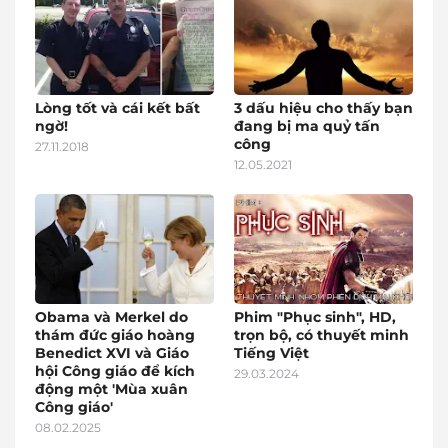
Lòng tốt và cái kết bất
3 dấu hiệu cho thấy bạn
ngờ!
đang bị ma quỷ tấn
công
27.11.2018
12.05.2021
Obama và Merkel do
Phim "Phục sinh", HD,
thám đức giáo hoàng
trọn bộ, có thuyết minh
Benedict XVI và Giáo
Tiếng Việt
hội Công giáo để kích
29.03.2024
động một 'Mùa xuân
Công giáo'
08.02.2025