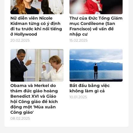
Nữ diễn viên Nicole
Thư của Đức Tổng Giám
Kidman từng có ý định
mục Cordileone (San
đi tu trước khi nổi tiếng
Francisco) về vấn đề
ở Hollywood
nhập cư
20.02.2025
15.02.2025
Obama và Merkel do
Bắt đầu bằng việc
thám đức giáo hoàng
không làm gì cả
Benedict XVI và Giáo
10.01.2025
hội Công giáo để kích
động một 'Mùa xuân
Công giáo'
08.02.2025