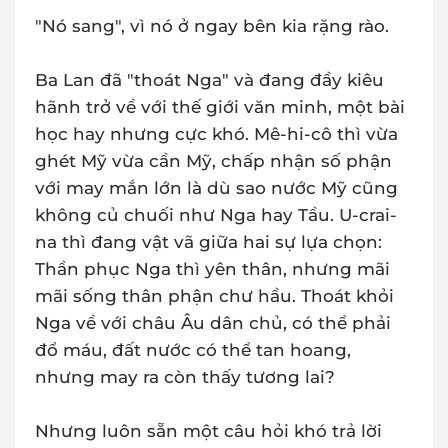
"Nó sang", vì nó ở ngay bên kia rặng rào.
Ba Lan đã "thoát Nga" và đang đầy kiêu
hãnh trở về với thế giới văn minh, một bài
học hay nhưng cực khó. Mê-hi-cô thì vừa
ghét Mỹ vừa cần Mỹ, chấp nhận số phận
với may mắn lớn là dù sao nước Mỹ cũng
không củ chuối như Nga hay Tầu. U-crai-
na thì đang vật vã giữa hai sự lựa chọn:
Thần phục Nga thì yên thân, nhưng mãi
mãi sống thân phận chư hầu. Thoát khỏi
Nga về với châu Âu dân chủ, có thể phải
đổ máu, đất nước có thể tan hoang,
nhưng may ra còn thấy tương lai?
Nhưng luôn sẵn một câu hỏi khó trả lời