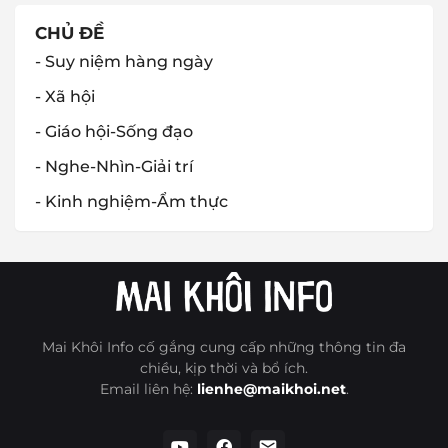
CHỦ ĐỀ
- Suy niệm hàng ngày
- Xã hội
- Giáo hội-Sống đạo
- Nghe-Nhìn-Giải trí
- Kinh nghiệm-Ẩm thực
Mai Khôi Info cố gắng cung cấp những thông tin đa
chiều, kịp thời và bổ ích.
Email liên hệ:
lienhe@maikhoi.net
.