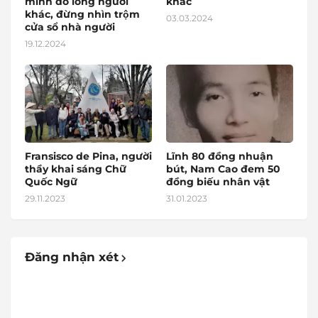
mình đo lòng người
khác
khác, đừng nhìn trộm
03.03.2024
cửa sổ nhà người
19.12.2024
Fransisco de Pina, người
Lĩnh 80 đồng nhuận
thầy khai sáng Chữ
bút, Nam Cao đem 50
Quốc Ngữ
đồng biếu nhân vật
29.11.2023
31.01.2023
Đăng nhận xét