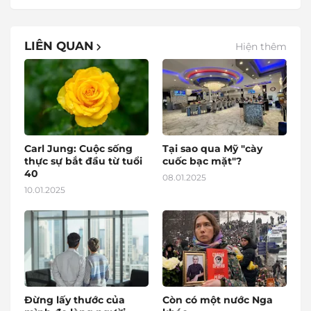
LIÊN QUAN
Hiện thêm
Carl Jung: Cuộc sống
Tại sao qua Mỹ "cày
thực sự bắt đầu từ tuổi
cuốc bạc mặt"?
40
08.01.2025
10.01.2025
Đừng lấy thước của
Còn có một nước Nga