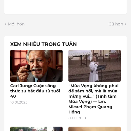
Mới hơn
Cũ hơn
XEM NHIỀU TRONG TUẦN
Carl Jung: Cuộc sống
“Mùa Vọng không phải
thực sự bắt đầu từ tuổi
để sám hối, mà là mùa
40
mừng vui…” (Tĩnh tâm
Mùa Vọng) — Lm.
10.01.2025
Micael Phạm Quang
Hồng
08.12.2018