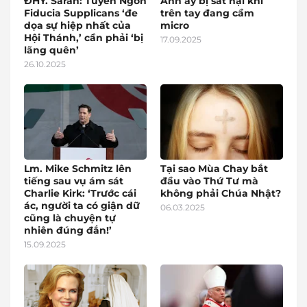
ĐHY. Sarah: Tuyên Ngôn
Anh ấy bị sát hại khi
Fiducia Supplicans ‘đe
trên tay đang cầm
dọa sự hiệp nhất của
micro
Hội Thánh,’ cần phải ‘bị
17.09.2025
lãng quên’
26.10.2025
Lm. Mike Schmitz lên
Tại sao Mùa Chay bắt
tiếng sau vụ ám sát
đầu vào Thứ Tư mà
Charlie Kirk: ‘Trước cái
không phải Chúa Nhật?
ác, người ta có giận dữ
06.03.2025
cũng là chuyện tự
nhiên đúng đắn!’
15.09.2025