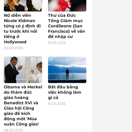
Nữ diễn viên
Thư của Đức
Nicole Kidman
Tổng Giám mục
từng có ý định đi
Cordileone (San
tu trước khi nổi
Francisco) về vấn
tiếng ở
đề nhập cư
Hollywood
15.02.2025
20.02.2025
Obama và Merkel
Bắt đầu bằng
do thám đức
việc không làm
giáo hoàng
gì cả
Benedict XVI và
10.01.2025
Giáo hội Công
giáo để kích
động một 'Mùa
xuân Công giáo'
08.02.2025