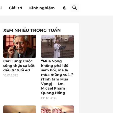
i
Giải trí
Kinh nghiệm
XEM NHIỀU TRONG TUẦN
Carl Jung: Cuộc
“Mùa Vọng
sống thực sự bắt
không phải để
đầu từ tuổi 40
sám hối, mà là
mùa mừng vui…”
10.01.2025
(Tĩnh tâm Mùa
Vọng) — Lm.
Micael Phạm
Quang Hồng
08.12.2018