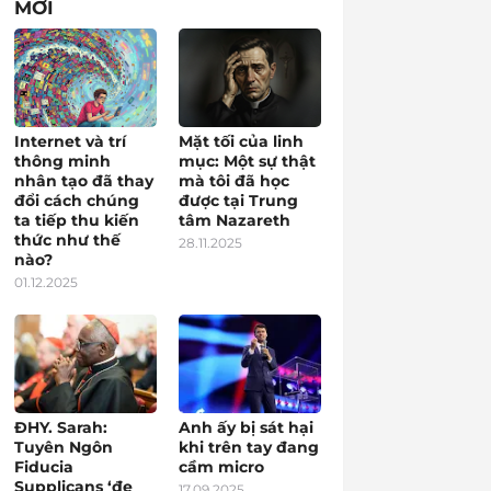
MỚI
Internet và trí
Mặt tối của linh
thông minh
mục: Một sự thật
nhân tạo đã thay
mà tôi đã học
đổi cách chúng
được tại Trung
ta tiếp thu kiến
tâm Nazareth
thức như thế
28.11.2025
nào?
01.12.2025
ĐHY. Sarah:
Anh ấy bị sát hại
Tuyên Ngôn
khi trên tay đang
Fiducia
cầm micro
Supplicans ‘đe
17.09.2025