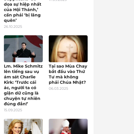
dọa sự hiệp nhất
của Hội Thánh,’
cần phải ‘bị lãng
quên’
26.10.2025
Lm. Mike Schmitz
Tại sao Mùa Chay
lên tiếng sau vụ
bắt đầu vào Thứ
ám sát Charlie
Tư mà không
Kirk: ‘Trước cái
phải Chúa Nhật?
ác, người ta có
06.03.2025
giận dữ cũng là
chuyện tự nhiên
đúng đắn!’
15.09.2025