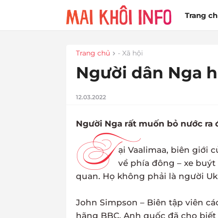
Trang c
Trang chủ
- Xã hội
Người dân Nga hi
12.03.2022
Người Nga rất muốn bỏ nước ra đ
T
ại Vaalimaa, biên giới 
về phía đông – xe buýt 
quan. Họ không phải là người Ukr
John Simpson – Biên tập viên các
hãng BBC, Anh quốc đã cho biết