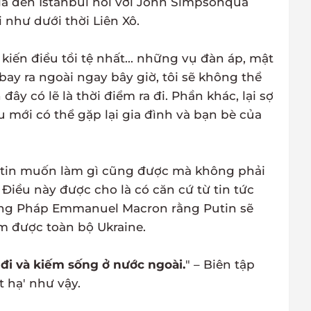
a đến Istanbul nói với John Simpsonqua
i như dưới thời Liên Xô.
kiến ​​điều tồi tệ nhất... những vụ đàn áp, mật
 bay ra ngoài ngay bây giờ, tôi sẽ không thể
ây có lẽ là thời điểm ra đi. Phần khác, lại sợ
u mới có thể gặp lại gia đình và bạn bè của
 Putin muốn làm gì cũng được mà không phải
 Điều này được cho là có căn cứ từ tin tức
hống Pháp Emmanuel Macron rằng Putin sẽ
m được toàn bộ Ukraine.
đi và kiếm sống ở nước ngoài.
" – Biên tập
 hạ' như vậy.