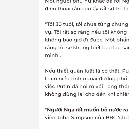
Một người phụ nữ khác đã rời Ng
điện thoại rằng cô ấy rất sợ trở lạ
"Tôi 30 tuổi, tôi chưa từng chứng 
vụ. Tôi rất sợ rằng nếu tôi không
không bao giờ đi được. Một phần đ
rằng tôi sẽ không biết bao lâu sa
mình".
Nếu thiết quân luật là có thật,
lo có biểu tình ngoài đường phố.
việc Putin đã nói rõ với Tổng t
không dừng lại cho đến khi chiế
"
Người Nga rất muốn bỏ nước ra 
viên John Simpson của BBC 'chốt