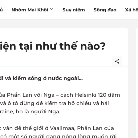
hủ
Nhóm Mai Khôi
Suy niệm
Sống đạo
Xã hộ
ện tại như thế nào?
i và kiếm sống ở nước ngoài...
của Phần Lan với Nga – cách Helsinki 120 dặm
và ô tô dừng để kiểm tra hộ chiếu và hải
aine, họ là người Nga.
 vấn đề thế giới ở Vaalimaa, Phần Lan của
 có một số người đang nóng lòng muốn rời