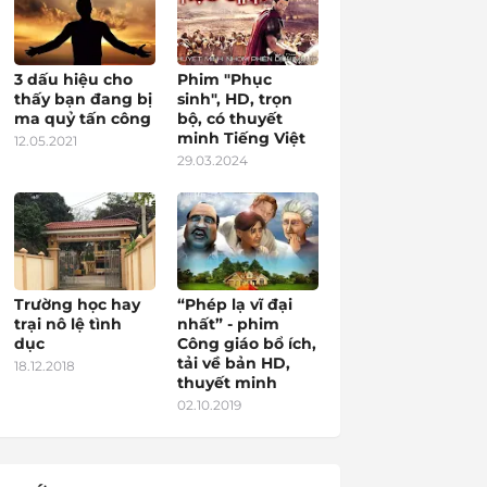
3 dấu hiệu cho
Phim "Phục
thấy bạn đang bị
sinh", HD, trọn
ma quỷ tấn công
bộ, có thuyết
minh Tiếng Việt
12.05.2021
29.03.2024
Trường học hay
“Phép lạ vĩ đại
trại nô lệ tình
nhất” - phim
dục
Công giáo bổ ích,
tải về bản HD,
18.12.2018
thuyết minh
02.10.2019