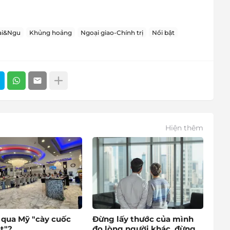
ài&Ngu
Khủng hoảng
Ngoại giao-Chính trị
Nổi bật
Hiện thêm
o qua Mỹ "cày cuốc
Đừng lấy thước của mình
t"?
đo lòng người khác, đừng