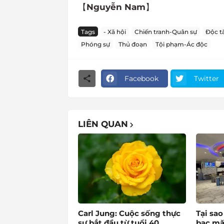
【
Nguyễn Nam
】
Tags
- Xã hội
Chiến tranh-Quân sự
Độc t
Phóng sự
Thủ đoạn
Tội phạm-Ác độc
Facebook
Twitter
LIÊN QUAN
Carl Jung: Cuộc sống thực
Tại sa
sự bắt đầu từ tuổi 40
bạc mặ