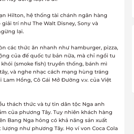
ạn Hilton, hệ thống tài chánh ngân hàng
iải trí như The Walt Disney, Sony và
gừng lại.
òn các thức ăn nhanh như hamburger, pizza,
ng của đế quốc tư bản nữa, mà chỉ ngồi tu
 khói (smoke fish) truyền thống, bánh mì
h tây, và nghe nhạc cách mạng hùng tráng
i Lam Hồng, Cô Gái Mở Đường v.v. của Việt
ễu thách thức và tự tin dân tộc Nga anh
hẩm của phương Tây. Tuy nhiên khách hàng
 Liên Bang Nga hỏng có khả năng sản xuất
 lượng như phương Tây. Họ ví von Coca Cola