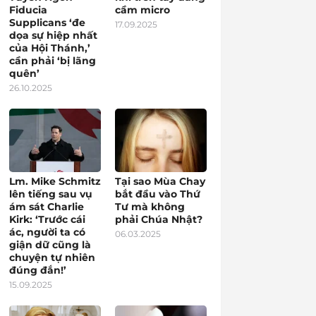
Fiducia
cầm micro
Supplicans ‘đe
17.09.2025
dọa sự hiệp nhất
của Hội Thánh,’
cần phải ‘bị lãng
quên’
26.10.2025
Lm. Mike Schmitz
Tại sao Mùa Chay
lên tiếng sau vụ
bắt đầu vào Thứ
ám sát Charlie
Tư mà không
Kirk: ‘Trước cái
phải Chúa Nhật?
ác, người ta có
06.03.2025
giận dữ cũng là
chuyện tự nhiên
đúng đắn!’
15.09.2025