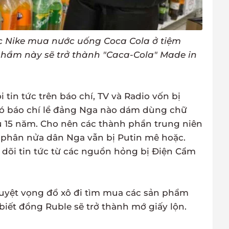
 Nike mua nước uống Coca Cola ở tiệm
phẩm này sẽ trở thành "Caca-Cola" Made in
 tin tức trên báo chí, TV và Radio vốn bị
có báo chí lề đảng Nga nào dám dùng chữ
tù 15 năm. Cho nên các thành phần trung niên
 phân nửa dân Nga vẫn bị Putin mê hoặc.
 dõi tin tức từ các nguồn hỏng bị Điện Cẩm
 tuyệt vọng đổ xô đi tìm mua các sản phẩm
iết đồng Ruble sẽ trở thành mớ giấy lộn.