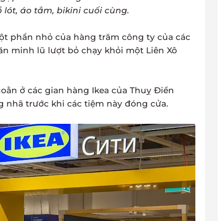
ót, áo tắm, bikini cuối cùng.
à một phần nhỏ của hàng trăm công ty của các
n minh lũ lượt bỏ chạy khỏi một Liên Xô
oằn ở các gian hàng Ikea của Thuỵ Điển
 nhã trước khi các tiệm này đóng cửa.