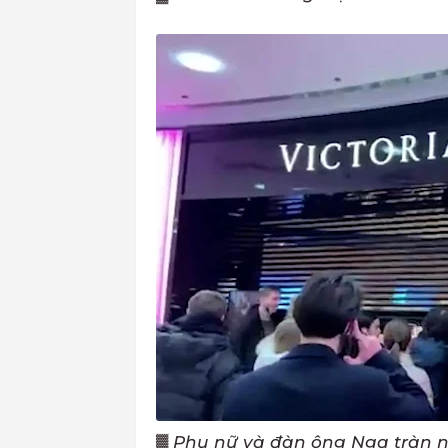
▓
Phụ nữ và đàn ông Nga tràn ng