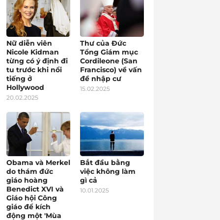
Nữ diễn viên
Thư của Đức
Nicole Kidman
Tổng Giám mục
từng có ý định đi
Cordileone (San
tu trước khi nổi
Francisco) về vấn
tiếng ở
đề nhập cư
Hollywood
15.02.2025
20.02.2025
Obama và Merkel
Bắt đầu bằng
do thám đức
việc không làm
giáo hoàng
gì cả
Benedict XVI và
10.01.2025
Giáo hội Công
giáo để kích
động một 'Mùa