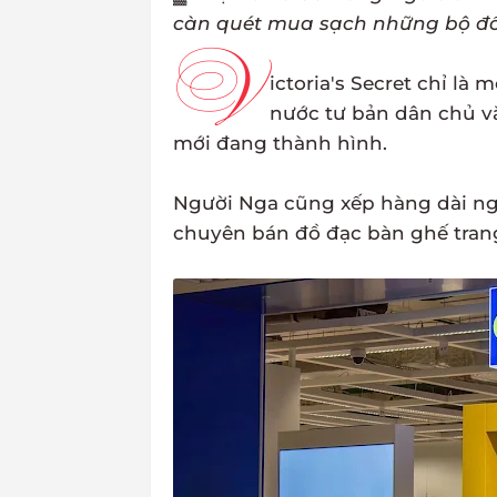
càn quét mua sạch những bộ đồ l
V
ictoria's Secret chỉ l
nước tư bản dân chủ vă
mới đang thành hình.
Người Nga cũng xếp hàng dài ng
chuyên bán đồ đạc bàn ghế trang