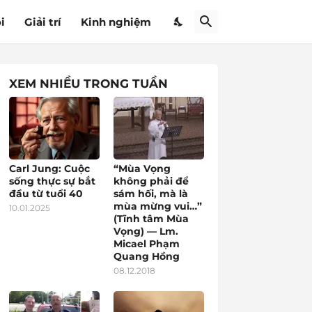
i
Giải trí
Kinh nghiệm
XEM NHIỀU TRONG TUẦN
Carl Jung: Cuộc
“Mùa Vọng
sống thực sự bắt
không phải để
đầu từ tuổi 40
sám hối, mà là
mùa mừng vui…”
10.01.2025
(Tĩnh tâm Mùa
Vọng) — Lm.
Micael Phạm
Quang Hồng
08.12.2018