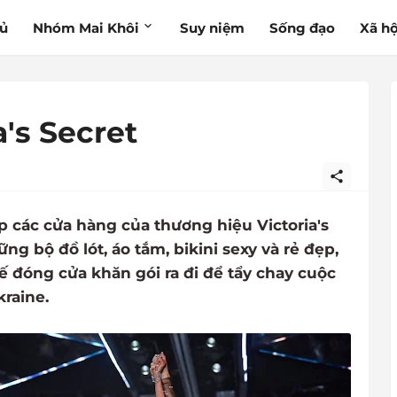
hủ
Nhóm Mai Khôi
Suy niệm
Sống đạo
Xã hộ
a's Secret
 các cửa hàng của thương hiệu Victoria's
g bộ đồ lót, áo tắm, bikini sexy và rẻ đẹp,
ế đóng cửa khăn gói ra đi để tẩy chay cuộc
raine.