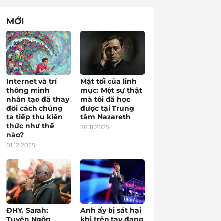
MỚI
Internet và trí
Mặt tối của linh
thông minh
mục: Một sự thật
nhân tạo đã thay
mà tôi đã học
đổi cách chúng
được tại Trung
ta tiếp thu kiến
tâm Nazareth
thức như thế
28.11.2025
nào?
01.12.2025
ĐHY. Sarah:
Anh ấy bị sát hại
Tuyên Ngôn
khi trên tay đang