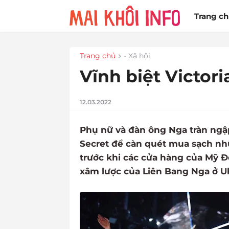
Trang c
Trang chủ
- Xã hội
Vĩnh biệt Victori
12.03.2022
Phụ nữ và đàn ông Nga tràn ngập
Secret để càn quét mua sạch nhữn
trước khi các cửa hàng của Mỹ Đ
xâm lược của Liên Bang Nga ở Uk