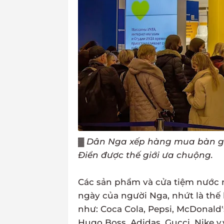
▓
Dân Nga xếp hàng mua bàn gh
Điển được thế giới ưa chuộng.
Các sản phẩm và cửa tiệm nước n
ngày của người Nga, nhứt là thế h
như: Coca Cola, Pepsi, McDonald's
Hugo Boss, Adidas, Gucci, Nike v.v.