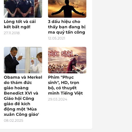
Lòng tốt và cái
3 dấu hiệu cho
kết bất ngờ!
thấy bạn đang bị
ma quỷ tấn công
27.11.2018
12.05.2021
Obama và Merkel
Phim "Phục
do thám đức
sinh", HD, trọn
giáo hoàng
bộ, có thuyết
Benedict XVI và
minh Tiếng Việt
Giáo hội Công
29.03.2024
giáo để kích
động một 'Mùa
xuân Công giáo'
08.02.2025