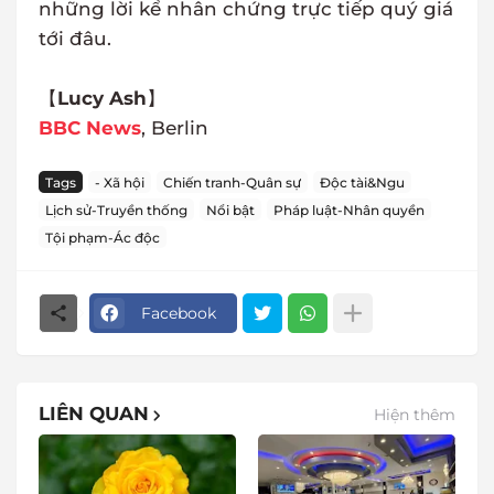
những lời kể nhân chứng trực tiếp quý giá
tới đâu.
【
Lucy Ash
】
BBC News
, Berlin
Tags
- Xã hội
Chiến tranh-Quân sự
Độc tài&Ngu
Lịch sử-Truyền thống
Nổi bật
Pháp luật-Nhân quyền
Tội phạm-Ác độc
Facebook
LIÊN QUAN
Hiện thêm