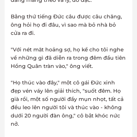
đang mang theo va ly, đồ đạc.
Bằng thứ tiếng Đức câu được câu chăng,
ông hỏi họ đi đâu, vì sao mà bỏ nhà bỏ
cửa ra đi.
"Với nét mặt hoảng sợ, họ kể cho tôi nghe
về những gì đã diễn ra trong đêm đầu tiên
Hồng Quân tràn vào," ông viết.
"Họ thúc vào đây," một cô gái Đức xinh
đẹp vén váy lên giải thích, "suốt đêm. Họ
già rồi, một số người đầy mụn nhọt, tất cả
đều leo lên người tôi và thúc vào - không
dưới 20 người đàn ông," cô bật khóc nức
nở.