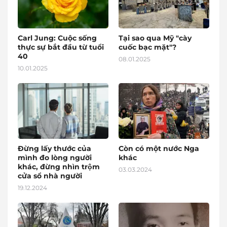
Carl Jung: Cuộc sống
Tại sao qua Mỹ "cày
thực sự bắt đầu từ tuổi
cuốc bạc mặt"?
40
08.01.2025
10.01.2025
Đừng lấy thước của
Còn có một nước Nga
mình đo lòng người
khác
khác, đừng nhìn trộm
03.03.2024
cửa sổ nhà người
19.12.2024