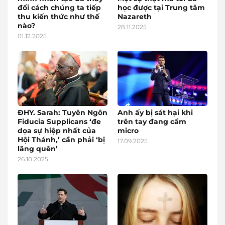
đổi cách chúng ta tiếp
học được tại Trung tâm
thu kiến thức như thế
Nazareth
nào?
28.11.2025
01.12.2025
ĐHY. Sarah: Tuyên Ngôn
Anh ấy bị sát hại khi
Fiducia Supplicans ‘đe
trên tay đang cầm
dọa sự hiệp nhất của
micro
Hội Thánh,’ cần phải ‘bị
17.09.2025
lãng quên’
26.10.2025