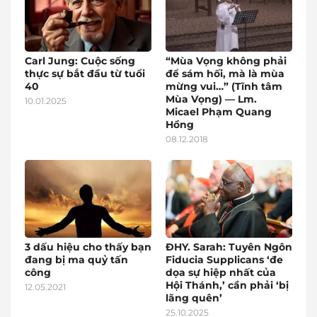
Carl Jung: Cuộc sống
“Mùa Vọng không phải
thực sự bắt đầu từ tuổi
để sám hối, mà là mùa
40
mừng vui…” (Tĩnh tâm
Mùa Vọng) — Lm.
10.01.2025
Micael Phạm Quang
Hồng
08.12.2018
3 dấu hiệu cho thấy bạn
ĐHY. Sarah: Tuyên Ngôn
đang bị ma quỷ tấn
Fiducia Supplicans ‘đe
công
dọa sự hiệp nhất của
Hội Thánh,’ cần phải ‘bị
12.05.2021
lãng quên’
25.10.2025