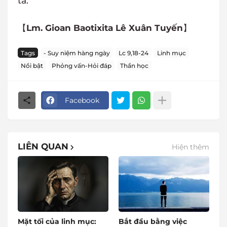
ta.
【
Lm. Gioan Baotixita Lê Xuân Tuyến
】
Tags
- Suy niệm hàng ngày
Lc 9,18-24
Linh mục
Nổi bật
Phỏng vấn-Hỏi đáp
Thần học
Facebook
LIÊN QUAN
Hiện thêm
Mặt tối của linh mục:
Bắt đầu bằng việc