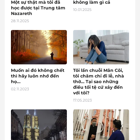
Một sự thật mà tôi đã
không làm gì cả
học được tại Trung tâm
10.01.2025
Nazareth
28.11.2025
Muốn ai đó không chết
Tôi lần chuỗi Mân Côi,
thì hãy luôn nhớ đến
tôi chăm chỉ đi lễ, nhà
họ...
thờ… Tại sao những
điều tồi tệ cứ xảy đến
02.11.2023
với tôi?
17.05.2023