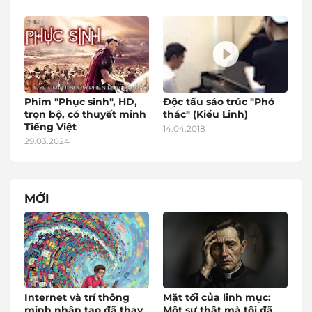
Phim "Phục sinh", HD,
Độc tấu sáo trúc "Phó
trọn bộ, có thuyết minh
thác" (Kiều Linh)
Tiếng Việt
14.04.2018
29.03.2024
MỚI
Internet và trí thông
Mặt tối của linh mục:
minh nhân tạo đã thay
Một sự thật mà tôi đã