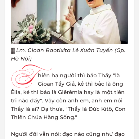
▓
Lm. Gioan Baotixita Lê Xuân Tuyến (Gp.
Hà Nội)
T
hiên hạ người thì bảo Thầy "là
Gioan Tẩy Giả, kẻ thì bảo là ông
Êlia, kẻ thì bảo là Giêrêmia hay là một tiên
tri nào đấy". Vậy còn anh em, anh em nói
Thầy là ai? Dạ thưa, "Thầy là Đức Kitô, Con
Thiên Chúa Hằng Sống."
Người đời vẫn nói: đạo nào cũng như đạo