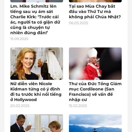
Lm. Mike Schmitz lên
Tại sao Mùa Chay bắt
tiếng sau vụ ám sát
đầu vào Thứ Tư mà
Charlie Kirk: ‘Trước cái
không phải Chúa Nhật?
ác, người ta có giận dữ
06.03.2025
cũng là chuyện tự
nhiên đúng đắn!’
15.09.2025
Nữ diễn viên Nicole
Thư của Đức Tổng Giám
Kidman từng có ý định
mục Cordileone (San
đi tu trước khi nổi tiếng
Francisco) về vấn đề
ở Hollywood
nhập cư
20.02.2025
15.02.2025