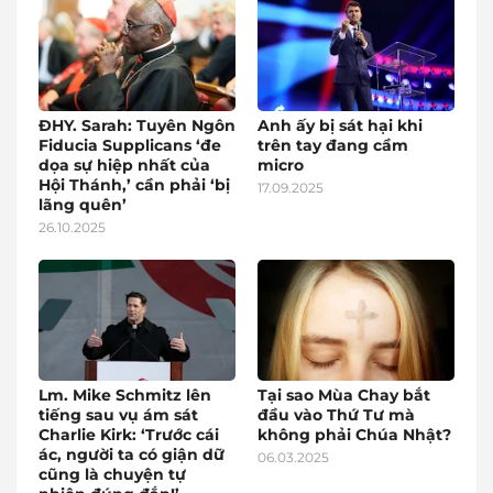
ĐHY. Sarah: Tuyên Ngôn
Anh ấy bị sát hại khi
Fiducia Supplicans ‘đe
trên tay đang cầm
dọa sự hiệp nhất của
micro
Hội Thánh,’ cần phải ‘bị
17.09.2025
lãng quên’
26.10.2025
Lm. Mike Schmitz lên
Tại sao Mùa Chay bắt
tiếng sau vụ ám sát
đầu vào Thứ Tư mà
Charlie Kirk: ‘Trước cái
không phải Chúa Nhật?
ác, người ta có giận dữ
06.03.2025
cũng là chuyện tự