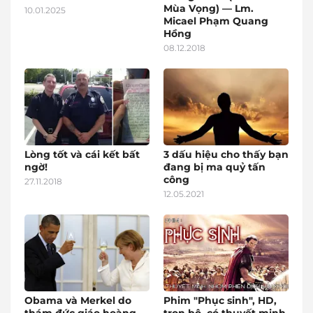
Mùa Vọng) — Lm.
10.01.2025
Micael Phạm Quang
Hồng
08.12.2018
Lòng tốt và cái kết bất
3 dấu hiệu cho thấy bạn
ngờ!
đang bị ma quỷ tấn
công
27.11.2018
12.05.2021
Obama và Merkel do
Phim "Phục sinh", HD,