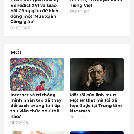
thám đức giáo hoàng
trọn bộ, có thuyết minh
Benedict XVI và Giáo
Tiếng Việt
hội Công giáo để kích
29.03.2024
động một 'Mùa xuân
Công giáo'
08.02.2025
MỚI
Internet và trí thông
Mặt tối của linh mục:
minh nhân tạo đã thay
Một sự thật mà tôi đã
đổi cách chúng ta tiếp
học được tại Trung tâm
thu kiến thức như thế
Nazareth
nào?
28.11.2025
01.12.2025