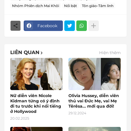
Nhóm Phiên dịch Mai Khôi
Nổi bật
Tôn giáo-Tâm linh
Facebook
LIÊN QUAN
Hiện thêm
Nữ diễn viên Nicole
Olivia Hussey, diễn viên
Kidman từng có ý định
thủ vai Đức Mẹ, vai Mẹ
đi tu trước khi nổi tiếng
Têrêsa... mới qua đời!
ở Hollywood
29.12.2024
20.02.2025