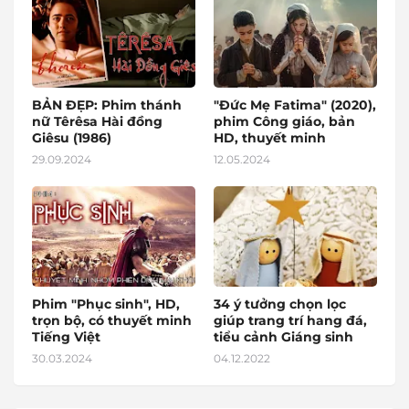
BẢN ĐẸP: Phim thánh
"Đức Mẹ Fatima" (2020),
nữ Têrêsa Hài đồng
phim Công giáo, bản
Giêsu (1986)
HD, thuyết minh
29.09.2024
12.05.2024
Phim "Phục sinh", HD,
34 ý tưởng chọn lọc
trọn bộ, có thuyết minh
giúp trang trí hang đá,
Tiếng Việt
tiểu cảnh Giáng sinh
30.03.2024
04.12.2022