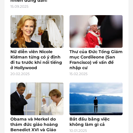
nhiên đúng đắn!’
15.09.2025
Nữ diễn viên Nicole
Thư của Đức Tổng Giám
Kidman từng có ý định
mục Cordileone (San
đi tu trước khi nổi tiếng
Francisco) về vấn đề
ở Hollywood
nhập cư
20.02.2025
15.02.2025
Obama và Merkel do
Bắt đầu bằng việc
thám đức giáo hoàng
không làm gì cả
Benedict XVI và Giáo
10.01.2025