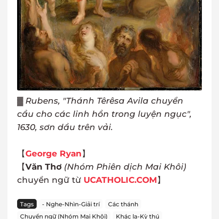
▓
Rubens, "Thánh Têrêsa Avila chuyển
cầu cho các linh hồn trong luyện ngục",
1630, sơn dầu trên vải.
【
George Ryan
】
【
Văn Thơ
(Nhóm Phiên dịch Mai Khôi)
chuyển ngữ từ
UCATHOLIC.COM
】
Tags
- Nghe-Nhìn-Giải trí
Các thánh
Chuyển ngữ (Nhóm Mai Khôi)
Khác lạ-Kỳ thú