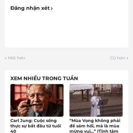
Đăng nhận xét
Mới hơn
Cũ hơn
XEM NHIỀU TRONG TUẦN
Carl Jung: Cuộc sống
“Mùa Vọng không phải
thực sự bắt đầu từ tuổi
để sám hối, mà là mùa
40
mừng vui…” (Tĩnh tâm