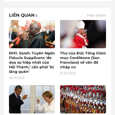
LIÊN QUAN
Hiện thêm
ĐHY. Sarah: Tuyên Ngôn
Thư của Đức Tổng Giám
Fiducia Supplicans ‘đe
mục Cordileone (San
dọa sự hiệp nhất của
Francisco) về vấn đề
Hội Thánh,’ cần phải ‘bị
nhập cư
lãng quên’
15.02.2025
26.10.2025