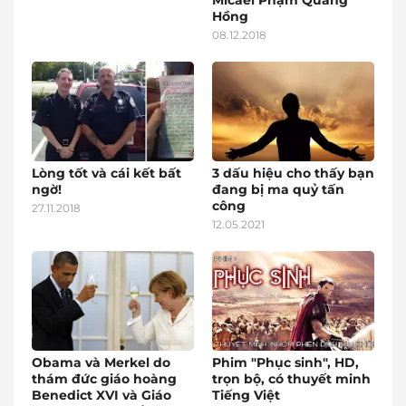
Micael Phạm Quang
Hồng
08.12.2018
Lòng tốt và cái kết bất
3 dấu hiệu cho thấy bạn
ngờ!
đang bị ma quỷ tấn
công
27.11.2018
12.05.2021
Obama và Merkel do
Phim "Phục sinh", HD,
thám đức giáo hoàng
trọn bộ, có thuyết minh
Benedict XVI và Giáo
Tiếng Việt