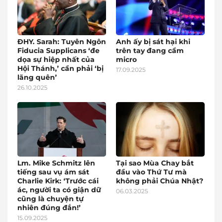
ĐHY. Sarah: Tuyên Ngôn
Anh ấy bị sát hại khi
Fiducia Supplicans ‘đe
trên tay đang cầm
dọa sự hiệp nhất của
micro
Hội Thánh,’ cần phải ‘bị
17.09.2025
lãng quên’
26.10.2025
Lm. Mike Schmitz lên
Tại sao Mùa Chay bắt
tiếng sau vụ ám sát
đầu vào Thứ Tư mà
Charlie Kirk: ‘Trước cái
không phải Chúa Nhật?
ác, người ta có giận dữ
06.03.2025
cũng là chuyện tự
nhiên đúng đắn!’
15.09.2025