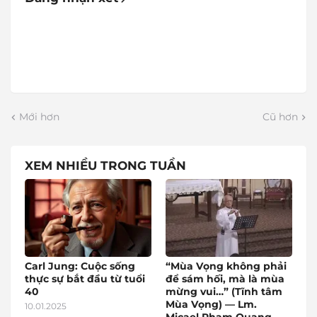
Mới hơn
Cũ hơn
XEM NHIỀU TRONG TUẦN
Carl Jung: Cuộc sống
“Mùa Vọng không phải
thực sự bắt đầu từ tuổi
để sám hối, mà là mùa
40
mừng vui…” (Tĩnh tâm
Mùa Vọng) — Lm.
10.01.2025