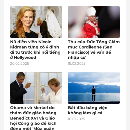
Nữ diễn viên Nicole
Thư của Đức Tổng Giám
Kidman từng có ý định
mục Cordileone (San
đi tu trước khi nổi tiếng
Francisco) về vấn đề
ở Hollywood
nhập cư
20.02.2025
15.02.2025
Obama và Merkel do
Bắt đầu bằng việc
thám đức giáo hoàng
không làm gì cả
Benedict XVI và Giáo
10.01.2025
hội Công giáo để kích
động một 'Mùa xuân