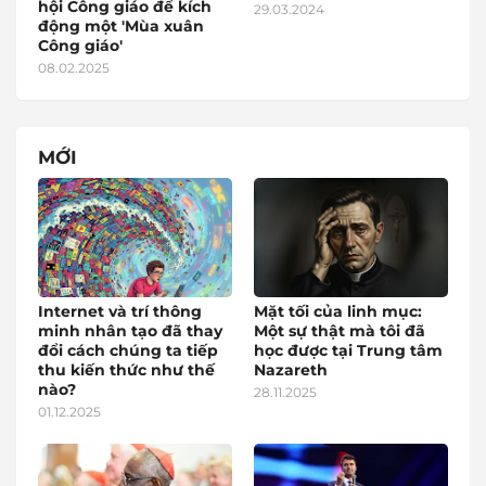
hội Công giáo để kích
29.03.2024
động một 'Mùa xuân
Công giáo'
08.02.2025
MỚI
Internet và trí thông
Mặt tối của linh mục:
minh nhân tạo đã thay
Một sự thật mà tôi đã
đổi cách chúng ta tiếp
học được tại Trung tâm
thu kiến thức như thế
Nazareth
nào?
28.11.2025
01.12.2025