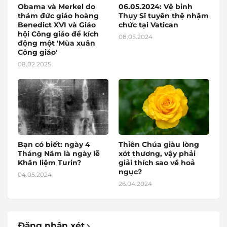
Obama và Merkel do
06.05.2024: Vệ binh
thám đức giáo hoàng
Thụy Sĩ tuyên thệ nhậm
Benedict XVI và Giáo
chức tại Vatican
hội Công giáo để kích
08.05.2024
động một 'Mùa xuân
Công giáo'
08.02.2025
Bạn có biết: ngày 4
Thiên Chúa giàu lòng
Tháng Năm là ngày lễ
xót thương, vậy phải
Khăn liệm Turin?
giải thích sao về hoả
ngục?
04.05.2024
26.04.2024
Đăng nhận xét