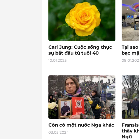
Carl Jung: Cuộc sống thực
Tại sa
sự bắt đầu từ tuổi 40
bạc mặ
10.01.2025
08.01.20
Còn có một nước Nga khác
Fransis
thầy k
03.03.2024
Ngữ