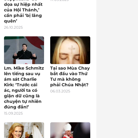
dọa sự hiệp nhất
của Hội Thánh,’
cần phải ‘bị lãng
quên’
26.10.2025
Lm. Mike Schmitz
Tại sao Mùa Chay
lên tiếng sau vụ
bắt đầu vào Thứ
ám sát Charlie
Tư mà không
Kirk: ‘Trước cái
phải Chúa Nhật?
ác, người ta có
06.03.2025
giận dữ cũng là
chuyện tự nhiên
đúng đắn!’
15.09.2025