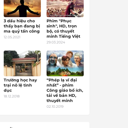
3 dấu hiệu cho
Phim "Phục
thấy bạn đang bị
sinh", HD, trọn
ma quỷ tấn công
bộ, có thuyết
minh Tiếng Việt
12.05.2021
29.03.2024
Trường học hay
“Phép lạ vĩ đại
trại nô lệ tình
nhất” - phim
dục
Công giáo bổ ích,
tải về bản HD,
18.12.2018
thuyết minh
02.10.2019