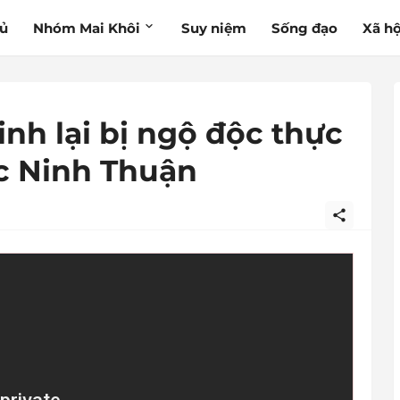
hủ
Nhóm Mai Khôi
Suy niệm
Sống đạo
Xã hộ
nh lại bị ngộ độc thực
c Ninh Thuận