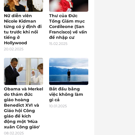
Nữ diễn viên
Thư của Đức
Nicole Kidman
Tổng Giám mục
từng có ý định đi
Cordileone (San
tu trước khi nổi
Francisco) về vấn
tiếng ở
đề nhập cư
Hollywood
15.02.2025
20.02.2025
Obama và Merkel
Bắt đầu bằng
do thám đức
việc không làm
giáo hoàng
gì cả
Benedict XVI và
10.01.2025
Giáo hội Công
giáo để kích
động một 'Mùa
xuân Công giáo'
08.02.2025