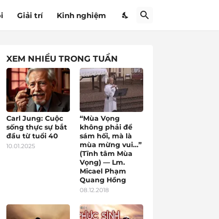
i
Giải trí
Kinh nghiệm
XEM NHIỀU TRONG TUẦN
Carl Jung: Cuộc
“Mùa Vọng
sống thực sự bắt
không phải để
đầu từ tuổi 40
sám hối, mà là
mùa mừng vui…”
10.01.2025
(Tĩnh tâm Mùa
Vọng) — Lm.
Micael Phạm
Quang Hồng
08.12.2018