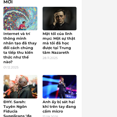
MỚI
Internet và trí
Mặt tối của linh
thông minh
mục: Một sự thật
nhân tạo đã thay
mà tôi đã học
đổi cách chúng
được tại Trung
ta tiếp thu kiến
tâm Nazareth
thức như thế
28.11.2025
nào?
01.12.2025
ĐHY. Sarah:
Anh ấy bị sát hại
Tuyên Ngôn
khi trên tay đang
Fiducia
cầm micro
Supplicans ‘đe
17.09.2025