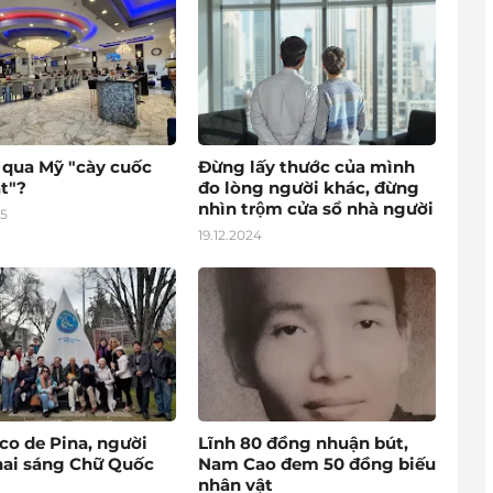
o qua Mỹ "cày cuốc
Đừng lấy thước của mình
t"?
đo lòng người khác, đừng
nhìn trộm cửa sổ nhà người
25
19.12.2024
co de Pina, người
Lĩnh 80 đồng nhuận bút,
hai sáng Chữ Quốc
Nam Cao đem 50 đồng biếu
nhân vật