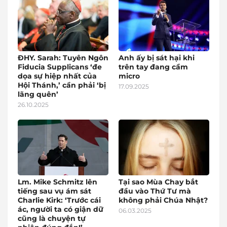
ĐHY. Sarah: Tuyên Ngôn
Anh ấy bị sát hại khi
Fiducia Supplicans ‘đe
trên tay đang cầm
dọa sự hiệp nhất của
micro
Hội Thánh,’ cần phải ‘bị
17.09.2025
lãng quên’
26.10.2025
Lm. Mike Schmitz lên
Tại sao Mùa Chay bắt
tiếng sau vụ ám sát
đầu vào Thứ Tư mà
Charlie Kirk: ‘Trước cái
không phải Chúa Nhật?
ác, người ta có giận dữ
06.03.2025
cũng là chuyện tự