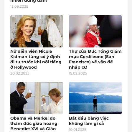
nhiên đúng đắn!’
15.09.2025
Nữ diễn viên Nicole
Thư của Đức Tổng Giám
Kidman từng có ý định
mục Cordileone (San
đi tu trước khi nổi tiếng
Francisco) về vấn đề
ở Hollywood
nhập cư
20.02.2025
15.02.2025
Obama và Merkel do
Bắt đầu bằng việc
thám đức giáo hoàng
không làm gì cả
Benedict XVI và Giáo
10.01.2025