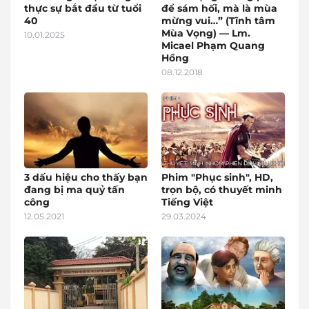
thực sự bắt đầu từ tuổi
để sám hối, mà là mùa
40
mừng vui…” (Tĩnh tâm
Mùa Vọng) — Lm.
10.01.2025
Micael Phạm Quang
Hồng
08.12.2018
3 dấu hiệu cho thấy bạn
Phim "Phục sinh", HD,
đang bị ma quỷ tấn
trọn bộ, có thuyết minh
công
Tiếng Việt
12.05.2021
29.03.2024