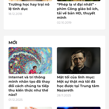
Trường học hay trại nô
“Phép lạ vĩ đại nhất” -
lệ tình dục
phim Công giáo bổ ích,
tải về bản HD, thuyết
18.12.2018
minh
02.10.2019
MỚI
Internet và trí thông
Mặt tối của linh mục:
minh nhân tạo đã thay
Một sự thật mà tôi đã
đổi cách chúng ta tiếp
học được tại Trung tâm
thu kiến thức như thế
Nazareth
nào?
28.11.2025
01.12.2025