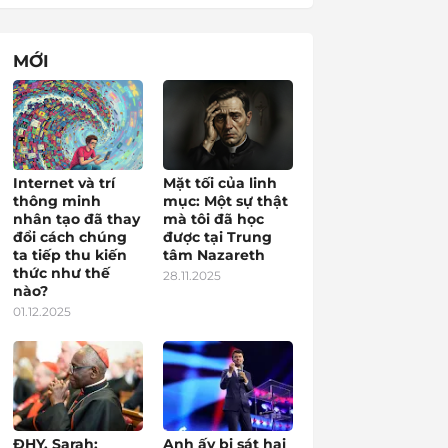
MỚI
Internet và trí
Mặt tối của linh
thông minh
mục: Một sự thật
nhân tạo đã thay
mà tôi đã học
đổi cách chúng
được tại Trung
ta tiếp thu kiến
tâm Nazareth
thức như thế
28.11.2025
nào?
01.12.2025
ĐHY. Sarah:
Anh ấy bị sát hại