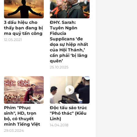
3 dấu hiệu cho
ĐHY. Sarah:
thấy bạn đang bị
Tuyên Ngôn
ma quỷ tấn công
Fiducia
Supplicans ‘đe
12.05.2021
dọa sự hiệp nhất
của Hội Thánh,’
cần phải ‘bị lãng
quên’
25.10.2025
Phim "Phục
Độc tấu sáo trúc
sinh", HD, trọn
"Phó thác" (Kiều
bộ, có thuyết
Linh)
minh Tiếng Việt
14.04.2018
29.03.2024