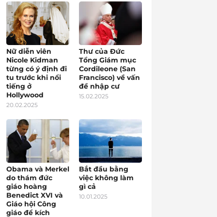
Nữ diễn viên
Thư của Đức
Nicole Kidman
Tổng Giám mục
từng có ý định đi
Cordileone (San
tu trước khi nổi
Francisco) về vấn
tiếng ở
đề nhập cư
Hollywood
15.02.2025
20.02.2025
Obama và Merkel
Bắt đầu bằng
do thám đức
việc không làm
giáo hoàng
gì cả
Benedict XVI và
10.01.2025
Giáo hội Công
giáo để kích