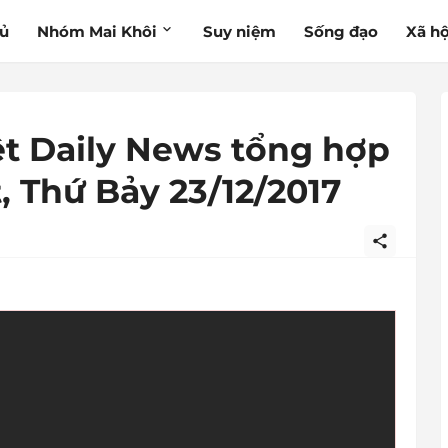
hủ
Nhóm Mai Khôi
Suy niệm
Sống đạo
Xã hộ
ệt Daily News tổng hợp
t, Thứ Bảy 23/12/2017