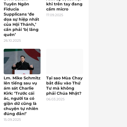
Tuyên Ngôn
khi trên tay đang
Fiducia
cầm micro
Supplicans ‘đe
17.09.2025
dọa sự hiệp nhất
của Hội Thánh,’
cần phải ‘bị lãng
quên’
26.10.2025
Lm. Mike Schmitz
Tại sao Mùa Chay
lên tiếng sau vụ
bắt đầu vào Thứ
ám sát Charlie
Tư mà không
Kirk: ‘Trước cái
phải Chúa Nhật?
ác, người ta có
06.03.2025
giận dữ cũng là
chuyện tự nhiên
đúng đắn!’
15.09.2025