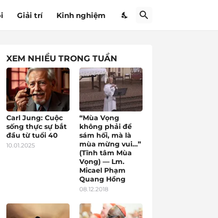
i
Giải trí
Kinh nghiệm
XEM NHIỀU TRONG TUẦN
Carl Jung: Cuộc
“Mùa Vọng
sống thực sự bắt
không phải để
đầu từ tuổi 40
sám hối, mà là
mùa mừng vui…”
10.01.2025
(Tĩnh tâm Mùa
Vọng) — Lm.
Micael Phạm
Quang Hồng
08.12.2018