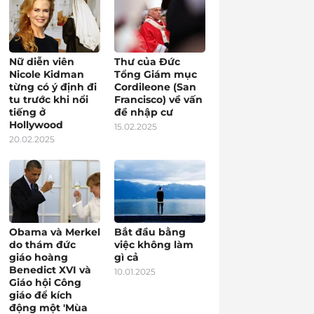
Nữ diễn viên
Thư của Đức
Nicole Kidman
Tổng Giám mục
từng có ý định đi
Cordileone (San
tu trước khi nổi
Francisco) về vấn
tiếng ở
đề nhập cư
Hollywood
15.02.2025
20.02.2025
Obama và Merkel
Bắt đầu bằng
do thám đức
việc không làm
giáo hoàng
gì cả
Benedict XVI và
10.01.2025
Giáo hội Công
giáo để kích
động một 'Mùa