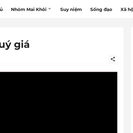
hủ
Nhóm Mai Khôi
Suy niệm
Sống đạo
Xã hộ
uý giá