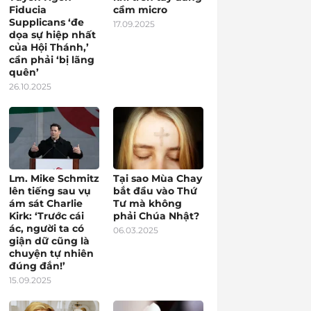
Fiducia
cầm micro
Supplicans ‘đe
17.09.2025
dọa sự hiệp nhất
của Hội Thánh,’
cần phải ‘bị lãng
quên’
26.10.2025
Lm. Mike Schmitz
Tại sao Mùa Chay
lên tiếng sau vụ
bắt đầu vào Thứ
ám sát Charlie
Tư mà không
Kirk: ‘Trước cái
phải Chúa Nhật?
ác, người ta có
06.03.2025
giận dữ cũng là
chuyện tự nhiên
đúng đắn!’
15.09.2025