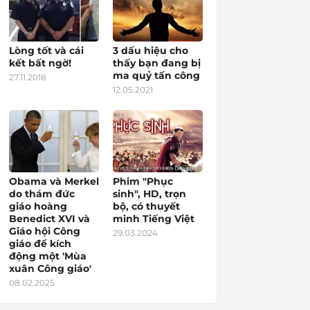
Lòng tốt và cái
3 dấu hiệu cho
kết bất ngờ!
thấy bạn đang bị
ma quỷ tấn công
27.11.2018
12.05.2021
Obama và Merkel
Phim "Phục
do thám đức
sinh", HD, trọn
giáo hoàng
bộ, có thuyết
Benedict XVI và
minh Tiếng Việt
Giáo hội Công
29.03.2024
giáo để kích
động một 'Mùa
xuân Công giáo'
08.02.2025