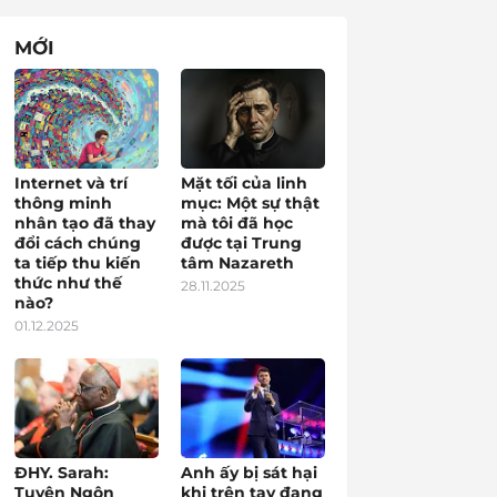
MỚI
Internet và trí
Mặt tối của linh
thông minh
mục: Một sự thật
nhân tạo đã thay
mà tôi đã học
đổi cách chúng
được tại Trung
ta tiếp thu kiến
tâm Nazareth
thức như thế
28.11.2025
nào?
01.12.2025
ĐHY. Sarah:
Anh ấy bị sát hại
Tuyên Ngôn
khi trên tay đang