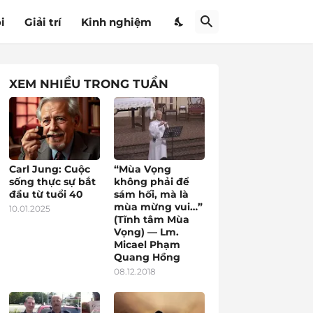
i
Giải trí
Kinh nghiệm
XEM NHIỀU TRONG TUẦN
Carl Jung: Cuộc
“Mùa Vọng
sống thực sự bắt
không phải để
đầu từ tuổi 40
sám hối, mà là
mùa mừng vui…”
10.01.2025
(Tĩnh tâm Mùa
Vọng) — Lm.
Micael Phạm
Quang Hồng
08.12.2018