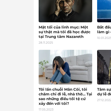
Mặt tối của linh mục: Một
Bắt đầ
sự thật mà tôi đã học được
làm gì 
tại Trung tâm Nazareth
10.01.202
28.11.2025
Tôi lần chuỗi Mân Côi, tôi
Tâm sự
chăm chỉ đi lễ, nhà thờ… Tại
dự lễ 
sao những điều tồi tệ cứ
27.12.202
xảy đến với tôi?
17.05.2023