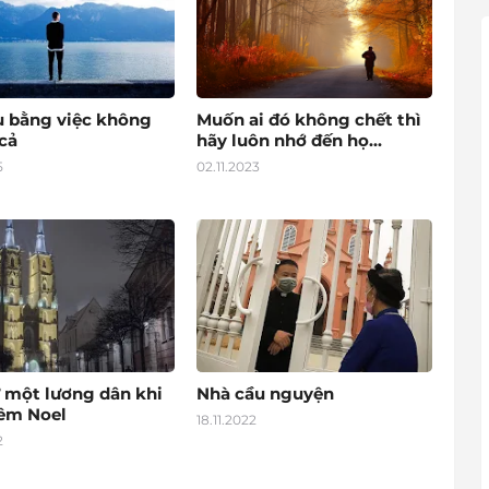
u bằng việc không
Muốn ai đó không chết thì
cả
hãy luôn nhớ đến họ...
5
02.11.2023
 một lương dân khi
Nhà cầu nguyện
đêm Noel
18.11.2022
2