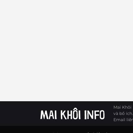
Mai Khôi 
và bổ ích.
Email liê