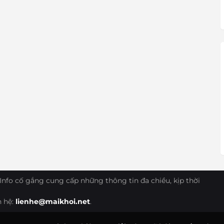
Info cố gắng cung cấp những thông tin đa chiều, kịp thời
n hệ:
lienhe@maikhoi.net
.