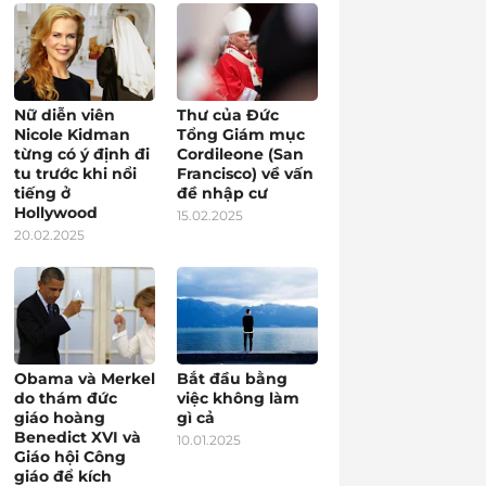
Nữ diễn viên
Thư của Đức
Nicole Kidman
Tổng Giám mục
từng có ý định đi
Cordileone (San
tu trước khi nổi
Francisco) về vấn
tiếng ở
đề nhập cư
Hollywood
15.02.2025
20.02.2025
Obama và Merkel
Bắt đầu bằng
do thám đức
việc không làm
giáo hoàng
gì cả
Benedict XVI và
10.01.2025
Giáo hội Công
giáo để kích