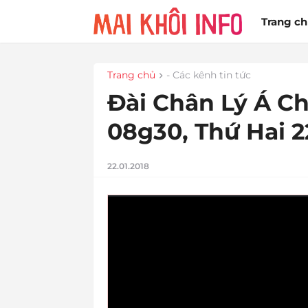
Trang c
Trang chủ
- Các kênh tin tức
Đài Chân Lý Á Ch
08g30, Thứ Hai 2
22.01.2018