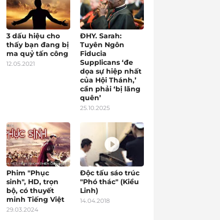
3 dấu hiệu cho
ĐHY. Sarah:
thấy bạn đang bị
Tuyên Ngôn
ma quỷ tấn công
Fiducia
Supplicans ‘đe
12.05.2021
dọa sự hiệp nhất
của Hội Thánh,’
cần phải ‘bị lãng
quên’
25.10.2025
Phim "Phục
Độc tấu sáo trúc
sinh", HD, trọn
"Phó thác" (Kiều
bộ, có thuyết
Linh)
minh Tiếng Việt
14.04.2018
29.03.2024