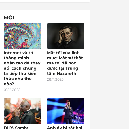
MỚI
Internet và trí
Mặt tối của linh
thông minh
mục: Một sự thật
nhân tạo đã thay
mà tôi đã học
đổi cách chúng
được tại Trung
ta tiếp thu kiến
tâm Nazareth
thức như thế
28.11.2025
nào?
01.12.2025
ĐHY. Sarah:
Anh ấy bị sát hại