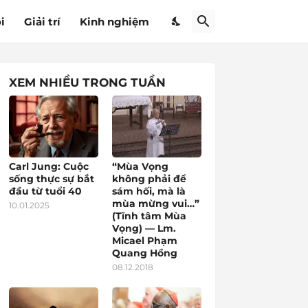
i
Giải trí
Kinh nghiệm
XEM NHIỀU TRONG TUẦN
Carl Jung: Cuộc
“Mùa Vọng
sống thực sự bắt
không phải để
đầu từ tuổi 40
sám hối, mà là
mùa mừng vui…”
10.01.2025
(Tĩnh tâm Mùa
Vọng) — Lm.
Micael Phạm
Quang Hồng
08.12.2018