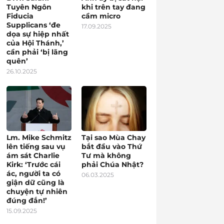
Tuyên Ngôn
khi trên tay đang
Fiducia
cầm micro
Supplicans ‘đe
17.09.2025
dọa sự hiệp nhất
của Hội Thánh,’
cần phải ‘bị lãng
quên’
26.10.2025
Lm. Mike Schmitz
Tại sao Mùa Chay
lên tiếng sau vụ
bắt đầu vào Thứ
ám sát Charlie
Tư mà không
Kirk: ‘Trước cái
phải Chúa Nhật?
ác, người ta có
06.03.2025
giận dữ cũng là
chuyện tự nhiên
đúng đắn!’
15.09.2025