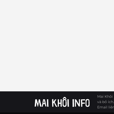
Mai Khôi 
và bổ ích.
Email liê