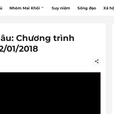
hủ
Nhóm Mai Khôi
Suy niệm
Sống đạo
Xã hộ
âu: Chương trình
2/01/2018