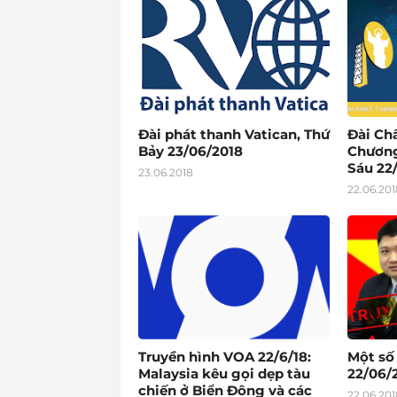
Đài phát thanh Vatican, Thứ
Đài Ch
Bảy 23/06/2018
Chương
Sáu 22
23.06.2018
22.06.201
Truyền hình VOA 22/6/18:
Một số
Malaysia kêu gọi dẹp tàu
22/06/2
chiến ở Biển Đông và các
22.06.201