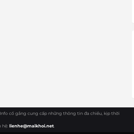
Info cố gắng cung cấp những thông tin đa chiều, kịp thời
n hệ:
lienhe@maikhoi.net
.