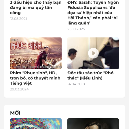
3 dấu hiệu cho thấy bạn
ĐHY. Sarah: Tuyên Ngôn
đang bị ma quỷ tấn
Fiducia Supplicans ‘đe
công
dọa sự hiệp nhất của
Hội Thánh,’ cần phải ‘bị
12.05.2021
lãng quên’
25.10.2025
Phim "Phục sinh", HD,
Độc tấu sáo trúc "Phó
trọn bộ, có thuyết minh
thác" (Kiều Linh)
Tiếng Việt
14.04.2018
29.03.2024
MỚI