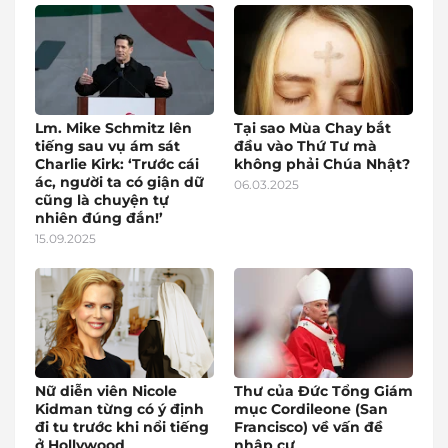
Lm. Mike Schmitz lên
Tại sao Mùa Chay bắt
tiếng sau vụ ám sát
đầu vào Thứ Tư mà
Charlie Kirk: ‘Trước cái
không phải Chúa Nhật?
ác, người ta có giận dữ
06.03.2025
cũng là chuyện tự
nhiên đúng đắn!’
15.09.2025
Nữ diễn viên Nicole
Thư của Đức Tổng Giám
Kidman từng có ý định
mục Cordileone (San
đi tu trước khi nổi tiếng
Francisco) về vấn đề
ở Hollywood
nhập cư