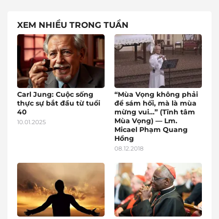
XEM NHIỀU TRONG TUẦN
Carl Jung: Cuộc sống
“Mùa Vọng không phải
thực sự bắt đầu từ tuổi
để sám hối, mà là mùa
40
mừng vui…” (Tĩnh tâm
Mùa Vọng) — Lm.
10.01.2025
Micael Phạm Quang
Hồng
08.12.2018