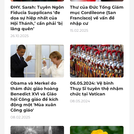
ĐHY. Sarah: Tuyên Ngôn
Thư của Đức Tổng Giám
Fiducia Supplicans ‘đe
mục Cordileone (San
dọa sự hiệp nhất của
Francisco) về vấn đề
Hội Thánh,’ cần phải ‘bị
nhập cư
lãng quên’
15.02.2025
26.10.2025
Obama và Merkel do
06.05.2024: Vệ binh
thám đức giáo hoàng
Thụy Sĩ tuyên thệ nhậm
Benedict XVI và Giáo
chức tại Vatican
hội Công giáo để kích
08.05.2024
động một 'Mùa xuân
Công giáo'
08.02.2025