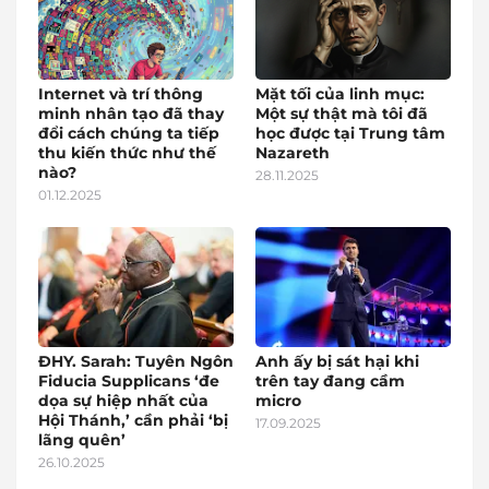
Internet và trí thông
Mặt tối của linh mục:
minh nhân tạo đã thay
Một sự thật mà tôi đã
đổi cách chúng ta tiếp
học được tại Trung tâm
thu kiến thức như thế
Nazareth
nào?
28.11.2025
01.12.2025
ĐHY. Sarah: Tuyên Ngôn
Anh ấy bị sát hại khi
Fiducia Supplicans ‘đe
trên tay đang cầm
dọa sự hiệp nhất của
micro
Hội Thánh,’ cần phải ‘bị
17.09.2025
lãng quên’
26.10.2025