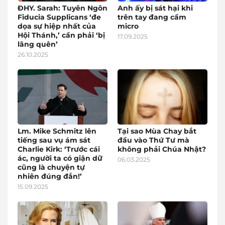
ĐHY. Sarah: Tuyên Ngôn
Anh ấy bị sát hại khi
Fiducia Supplicans ‘đe
trên tay đang cầm
dọa sự hiệp nhất của
micro
Hội Thánh,’ cần phải ‘bị
17.09.2025
lãng quên’
26.10.2025
Lm. Mike Schmitz lên
Tại sao Mùa Chay bắt
tiếng sau vụ ám sát
đầu vào Thứ Tư mà
Charlie Kirk: ‘Trước cái
không phải Chúa Nhật?
ác, người ta có giận dữ
06.03.2025
cũng là chuyện tự
nhiên đúng đắn!’
15.09.2025