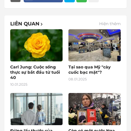
LIÊN QUAN
Hiện thêm
Carl Jung: Cuộc sống
Tại sao qua Mỹ "cày
thực sự bắt đầu từ tuổi
cuốc bạc mặt"?
40
08.01.2025
10.01.2025
Đừng lấy thước của
Còn có một nước Nga