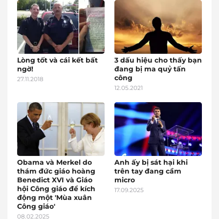
Lòng tốt và cái kết bất
3 dấu hiệu cho thấy bạn
ngờ!
đang bị ma quỷ tấn
công
27.11.2018
12.05.2021
Obama và Merkel do
Anh ấy bị sát hại khi
thám đức giáo hoàng
trên tay đang cầm
Benedict XVI và Giáo
micro
hội Công giáo để kích
17.09.2025
động một 'Mùa xuân
Công giáo'
08.02.2025