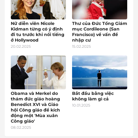
Nữ diễn viên Nicole
Thư của Đức Tổng Giám
Kidman từng có ý định
mục Cordileone (San
đi tu trước khi nổi tiếng
Francisco) về vấn đề
ở Hollywood
nhập cư
20.02.2025
15.02.2025
Obama và Merkel do
Bắt đầu bằng việc
thám đức giáo hoàng
không làm gì cả
Benedict XVI và Giáo
10.01.2025
hội Công giáo để kích
động một 'Mùa xuân
Công giáo'
08.02.2025