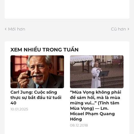
Mới hơn
Cũ hơn
XEM NHIỀU TRONG TUẦN
Carl Jung: Cuộc sống
“Mùa Vọng không phải
thực sự bắt đầu từ tuổi
để sám hối, mà là mùa
40
mừng vui…” (Tĩnh tâm
Mùa Vọng) — Lm.
10.01.2025
Micael Phạm Quang
Hồng
08.12.2018