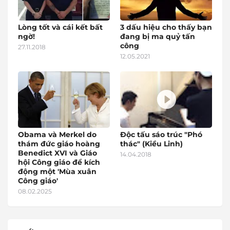
Lòng tốt và cái kết bất
3 dấu hiệu cho thấy bạn
ngờ!
đang bị ma quỷ tấn
công
27.11.2018
12.05.2021
Obama và Merkel do
Độc tấu sáo trúc "Phó
thám đức giáo hoàng
thác" (Kiều Linh)
Benedict XVI và Giáo
14.04.2018
hội Công giáo để kích
động một 'Mùa xuân
Công giáo'
08.02.2025