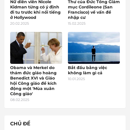
Nữ diễn viên Nicole
Thư của Đức Tổng Giám
Kidman từng có ý định
mục Cordileone (San
đi tu trước khi nổi tiếng
Francisco) về vấn đề
ở Hollywood
nhập cư
20.02.2025
15.02.2025
Obama và Merkel do
Bắt đầu bằng việc
thám đức giáo hoàng
không làm gì cả
Benedict XVI và Giáo
10.01.2025
hội Công giáo để kích
động một 'Mùa xuân
Công giáo'
08.02.2025
CHỦ ĐỀ