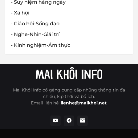
- Suy niệm hàng ngày
- Xã hội
- Giáo hội-Sống đạo
- Nghe-Nhìn-Giải trí
- Kinh nghiệm-Ẩm thực
Mai Khôi Info cố gắng cung cấp những thông tin đa
chiều, kịp thời và bổ ích.
Email liên hệ:
lienhe@maikhoi.net
.