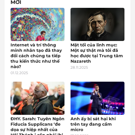
MỚI
Internet và trí thông
Mặt tối của linh mục:
minh nhân tạo đã thay
Một sự thật mà tôi đã
đổi cách chúng ta tiếp
học được tại Trung tâm
thu kiến thức như thế
Nazareth
nào?
28.11.2025
01.12.2025
ĐHY. Sarah: Tuyên Ngôn
Anh ấy bị sát hại khi
Fiducia Supplicans ‘đe
trên tay đang cầm
dọa sự hiệp nhất của
micro