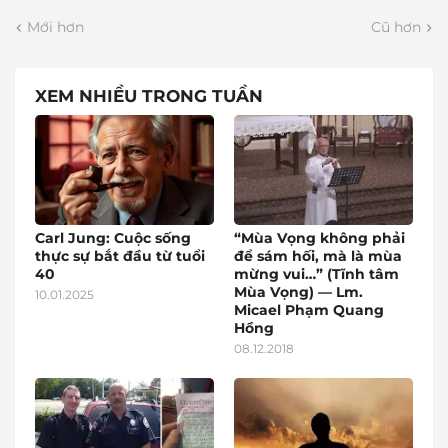
Mới hơn
Cũ hơn
XEM NHIỀU TRONG TUẦN
Carl Jung: Cuộc sống
“Mùa Vọng không phải
thực sự bắt đầu từ tuổi
để sám hối, mà là mùa
40
mừng vui…” (Tĩnh tâm
Mùa Vọng) — Lm.
10.01.2025
Micael Phạm Quang
Hồng
08.12.2018