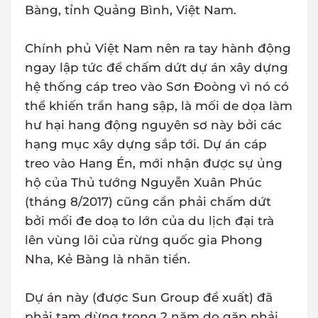
Bàng, tỉnh Quảng Bình, Việt Nam.
Chính phủ Việt Nam nên ra tay hành động
ngay lập tức để chấm dứt dự án xây dựng
hệ thống cáp treo vào Sơn Đoòng vì nó có
thể khiến trần hang sập, là mối de dọa làm
hư hại hang động nguyên sơ này bởi các
hạng mục xây dựng sắp tới. Dự án cáp
treo vào Hang Én, mới nhận được sự ủng
hộ của Thủ tướng Nguyễn Xuân Phúc
(tháng 8/2017) cũng cần phải chấm dứt
bởi mối đe doạ to lớn của du lịch đại trà
lên vùng lõi của rừng quốc gia Phong
Nha, Kẻ Bàng là nhãn tiền.
Dự án này (được Sun Group đề xuất) đã
phải tạm dừng trong 2 năm do gặp phải