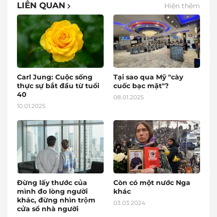
LIÊN QUAN
Hiện thêm
Carl Jung: Cuộc sống
Tại sao qua Mỹ "cày
thực sự bắt đầu từ tuổi
cuốc bạc mặt"?
40
08.01.2025
10.01.2025
Đừng lấy thước của
Còn có một nước Nga
mình đo lòng người
khác
khác, đừng nhìn trộm
03.03.2024
cửa sổ nhà người