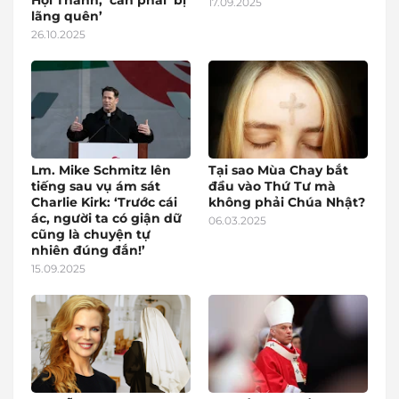
Hội Thánh,’ cần phải ‘bị
17.09.2025
lãng quên’
26.10.2025
Lm. Mike Schmitz lên
Tại sao Mùa Chay bắt
tiếng sau vụ ám sát
đầu vào Thứ Tư mà
Charlie Kirk: ‘Trước cái
không phải Chúa Nhật?
ác, người ta có giận dữ
06.03.2025
cũng là chuyện tự
nhiên đúng đắn!’
15.09.2025