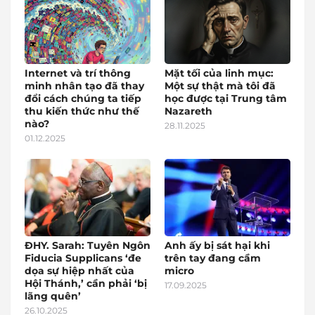
Internet và trí thông
Mặt tối của linh mục:
minh nhân tạo đã thay
Một sự thật mà tôi đã
đổi cách chúng ta tiếp
học được tại Trung tâm
thu kiến thức như thế
Nazareth
nào?
28.11.2025
01.12.2025
ĐHY. Sarah: Tuyên Ngôn
Anh ấy bị sát hại khi
Fiducia Supplicans ‘đe
trên tay đang cầm
dọa sự hiệp nhất của
micro
Hội Thánh,’ cần phải ‘bị
17.09.2025
lãng quên’
26.10.2025