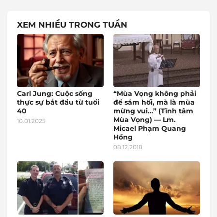
XEM NHIỀU TRONG TUẦN
Carl Jung: Cuộc sống
“Mùa Vọng không phải
thực sự bắt đầu từ tuổi
để sám hối, mà là mùa
40
mừng vui…” (Tĩnh tâm
Mùa Vọng) — Lm.
10.01.2025
Micael Phạm Quang
Hồng
08.12.2018