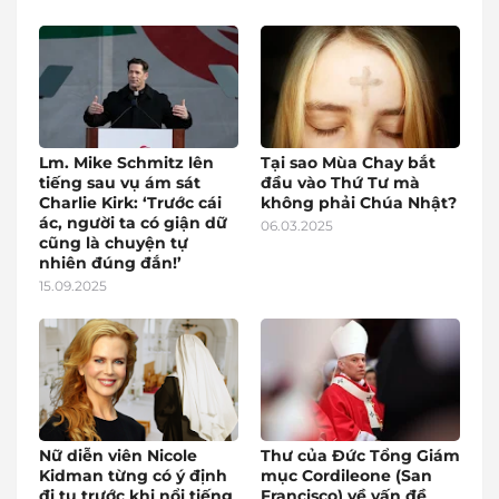
Lm. Mike Schmitz lên
Tại sao Mùa Chay bắt
tiếng sau vụ ám sát
đầu vào Thứ Tư mà
Charlie Kirk: ‘Trước cái
không phải Chúa Nhật?
ác, người ta có giận dữ
06.03.2025
cũng là chuyện tự
nhiên đúng đắn!’
15.09.2025
Nữ diễn viên Nicole
Thư của Đức Tổng Giám
Kidman từng có ý định
mục Cordileone (San
đi tu trước khi nổi tiếng
Francisco) về vấn đề