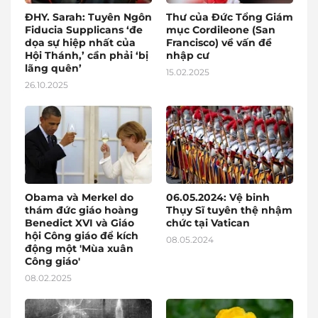
ĐHY. Sarah: Tuyên Ngôn
Thư của Đức Tổng Giám
Fiducia Supplicans ‘đe
mục Cordileone (San
dọa sự hiệp nhất của
Francisco) về vấn đề
Hội Thánh,’ cần phải ‘bị
nhập cư
lãng quên’
15.02.2025
26.10.2025
Obama và Merkel do
06.05.2024: Vệ binh
thám đức giáo hoàng
Thụy Sĩ tuyên thệ nhậm
Benedict XVI và Giáo
chức tại Vatican
hội Công giáo để kích
08.05.2024
động một 'Mùa xuân
Công giáo'
08.02.2025