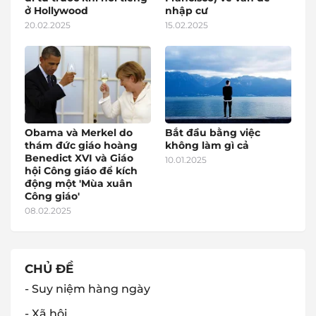
ở Hollywood
nhập cư
20.02.2025
15.02.2025
Obama và Merkel do
Bắt đầu bằng việc
thám đức giáo hoàng
không làm gì cả
Benedict XVI và Giáo
10.01.2025
hội Công giáo để kích
động một 'Mùa xuân
Công giáo'
08.02.2025
CHỦ ĐỀ
- Suy niệm hàng ngày
- Xã hội