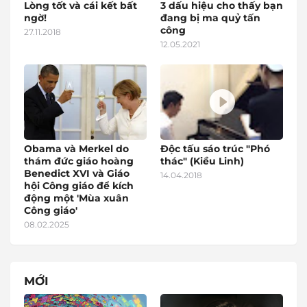
Lòng tốt và cái kết bất
3 dấu hiệu cho thấy bạn
ngờ!
đang bị ma quỷ tấn
công
27.11.2018
12.05.2021
Obama và Merkel do
Độc tấu sáo trúc "Phó
thám đức giáo hoàng
thác" (Kiều Linh)
Benedict XVI và Giáo
14.04.2018
hội Công giáo để kích
động một 'Mùa xuân
Công giáo'
08.02.2025
MỚI