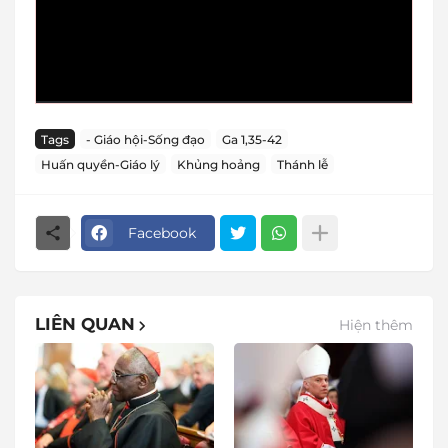
Tags
- Giáo hội-Sống đạo
Ga 1,35-42
Huấn quyền-Giáo lý
Khủng hoảng
Thánh lễ
Facebook
LIÊN QUAN
Hiện thêm