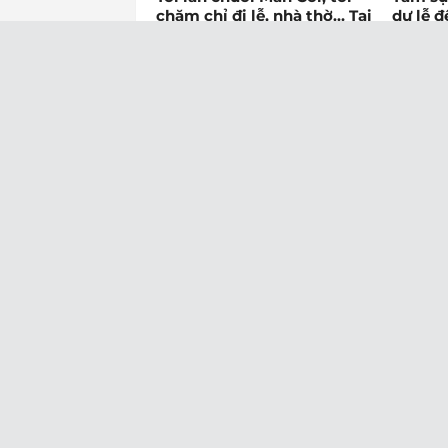
chăm chỉ đi lễ, nhà thờ… Tại
dự lễ 
sao những điều tồi tệ cứ
27.12.202
xảy đến với tôi?
17.05.2023
Đăng nhận xét
Mới hơn