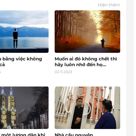
Hiện thêm
u bằng việc không
Muốn ai đó không chết thì
cả
hãy luôn nhớ đến họ...
5
02.11.2023
 một lương dân khi
Nhà cầu nguyện