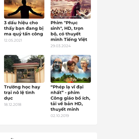
3 dấu hiệu cho
Phim "Phục
thấy bạn đang bị
sinh", HD, trọn
ma quỷ tấn công
bộ, có thuyết
minh Tiếng Việt
12.05.2021
29.03.2024
Trường học hay
“Phép lạ vĩ đại
trại nô lệ tình
nhất” - phim
dục
Công giáo bổ ích,
tải về bản HD,
18.12.2018
thuyết minh
02.10.2019