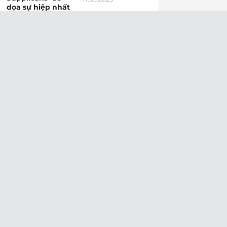
dọa sự hiệp nhất
của Hội Thánh,’
cần phải ‘bị lãng
quên’
26.10.2025
Lm. Mike Schmitz
Tại sao Mùa Chay
lên tiếng sau vụ
bắt đầu vào Thứ
ám sát Charlie
Tư mà không
Kirk: ‘Trước cái
phải Chúa Nhật?
ác, người ta có
06.03.2025
giận dữ cũng là
chuyện tự nhiên
đúng đắn!’
15.09.2025