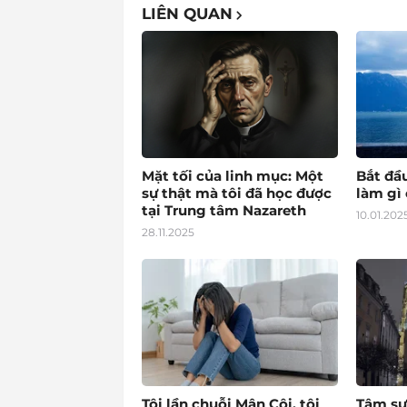
LIÊN QUAN
Mặt tối của linh mục: Một
Bắt đầ
sự thật mà tôi đã học được
làm gì 
tại Trung tâm Nazareth
10.01.202
28.11.2025
Tôi lần chuỗi Mân Côi, tôi
Tâm sự