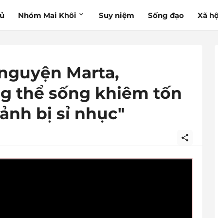
hủ
Nhóm Mai Khôi
Suy niệm
Sống đạo
Xã hộ
 nguyện Marta,
ng thể sống khiêm tốn
nh bị sỉ nhục"