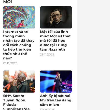
MỚI
Internet và trí
Mặt tối của linh
thông minh
mục: Một sự thật
nhân tạo đã thay
mà tôi đã học
đổi cách chúng
được tại Trung
ta tiếp thu kiến
tâm Nazareth
thức như thế
28.11.2025
nào?
01.12.2025
ĐHY. Sarah:
Anh ấy bị sát hại
Tuyên Ngôn
khi trên tay đang
Fiducia
cầm micro
Supplicans ‘đe
17.09.2025