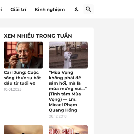
i
Giải trí
Kinh nghiệm
XEM NHIỀU TRONG TUẦN
Carl Jung: Cuộc
“Mùa Vọng
sống thực sự bắt
không phải để
đầu từ tuổi 40
sám hối, mà là
mùa mừng vui…”
10.01.2025
(Tĩnh tâm Mùa
Vọng) — Lm.
Micael Phạm
Quang Hồng
08.12.2018