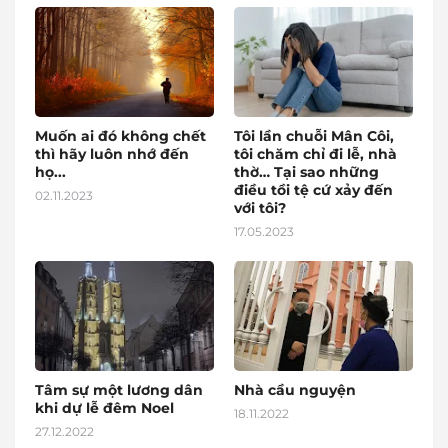
Muốn ai đó không chết
Tôi lần chuỗi Mân Côi,
thì hãy luôn nhớ đến
tôi chăm chỉ đi lễ, nhà
họ...
thờ… Tại sao những
điều tồi tệ cứ xảy đến
02.11.2023
với tôi?
17.05.2023
Tâm sự một lương dân
Nhà cầu nguyện
khi dự lễ đêm Noel
18.11.2022
27.12.2022