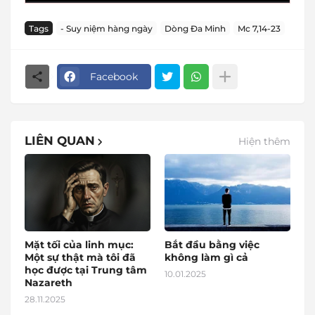
Tags
- Suy niệm hàng ngày
Dòng Đa Minh
Mc 7,14-23
Facebook
LIÊN QUAN
Hiện thêm
Mặt tối của linh mục:
Bắt đầu bằng việc
Một sự thật mà tôi đã
không làm gì cả
học được tại Trung tâm
10.01.2025
Nazareth
28.11.2025