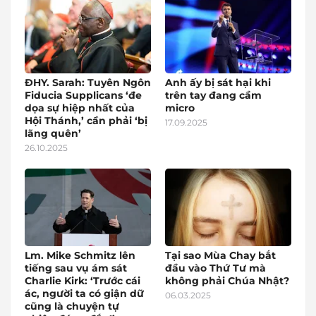
ĐHY. Sarah: Tuyên Ngôn
Anh ấy bị sát hại khi
Fiducia Supplicans ‘đe
trên tay đang cầm
dọa sự hiệp nhất của
micro
Hội Thánh,’ cần phải ‘bị
17.09.2025
lãng quên’
26.10.2025
Lm. Mike Schmitz lên
Tại sao Mùa Chay bắt
tiếng sau vụ ám sát
đầu vào Thứ Tư mà
Charlie Kirk: ‘Trước cái
không phải Chúa Nhật?
ác, người ta có giận dữ
06.03.2025
cũng là chuyện tự