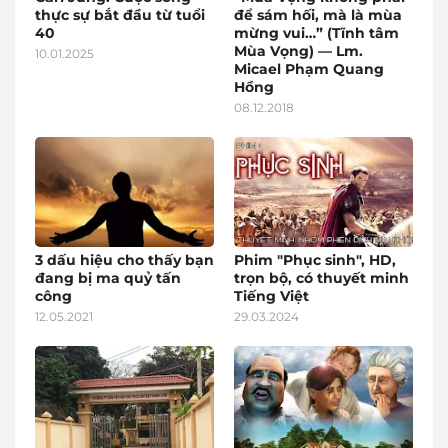
thực sự bắt đầu từ tuổi
để sám hối, mà là mùa
40
mừng vui…” (Tĩnh tâm
Mùa Vọng) — Lm.
10.01.2025
Micael Phạm Quang
Hồng
08.12.2018
3 dấu hiệu cho thấy bạn
Phim "Phục sinh", HD,
đang bị ma quỷ tấn
trọn bộ, có thuyết minh
công
Tiếng Việt
12.05.2021
29.03.2024