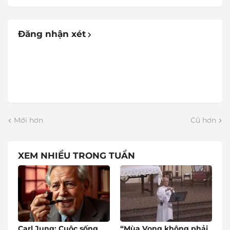
Đăng nhận xét
Mới hơn
Cũ hơn
XEM NHIỀU TRONG TUẦN
Carl Jung: Cuộc sống
“Mùa Vọng không phải