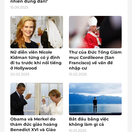
nhiên đúng đắn!’
15.09.2025
Nữ diễn viên Nicole
Thư của Đức Tổng Giám
Kidman từng có ý định
mục Cordileone (San
đi tu trước khi nổi tiếng
Francisco) về vấn đề
ở Hollywood
nhập cư
20.02.2025
15.02.2025
Obama và Merkel do
Bắt đầu bằng việc
thám đức giáo hoàng
không làm gì cả
Benedict XVI và Giáo
10.01.2025