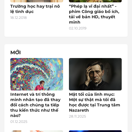
Trường học hay trại nô
“Phép lạ vĩ đại nhất” -
lệ tình dục
phim Công giáo bổ ích,
tải về bản HD, thuyết
18.12.2018
minh
02.10.2019
MỚI
Internet và trí thông
Mặt tối của linh mục:
minh nhân tạo đã thay
Một sự thật mà tôi đã
đổi cách chúng ta tiếp
học được tại Trung tâm
thu kiến thức như thế
Nazareth
nào?
28.11.2025
01.12.2025