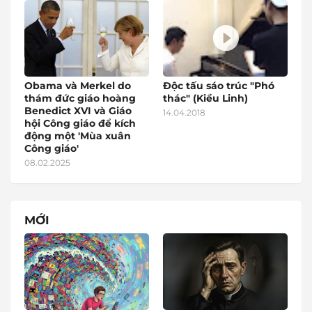
Obama và Merkel do
Độc tấu sáo trúc "Phó
thám đức giáo hoàng
thác" (Kiều Linh)
Benedict XVI và Giáo
14.04.2018
hội Công giáo để kích
động một 'Mùa xuân
Công giáo'
08.02.2025
MỚI