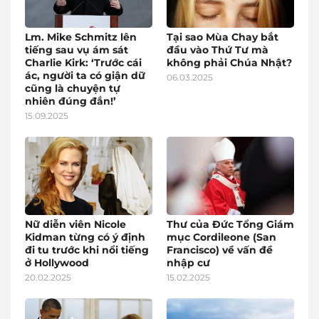
Lm. Mike Schmitz lên
Tại sao Mùa Chay bắt
tiếng sau vụ ám sát
đầu vào Thứ Tư mà
Charlie Kirk: ‘Trước cái
không phải Chúa Nhật?
ác, người ta có giận dữ
06.03.2025
cũng là chuyện tự
nhiên đúng đắn!’
15.09.2025
Nữ diễn viên Nicole
Thư của Đức Tổng Giám
Kidman từng có ý định
mục Cordileone (San
đi tu trước khi nổi tiếng
Francisco) về vấn đề
ở Hollywood
nhập cư
20.02.2025
15.02.2025