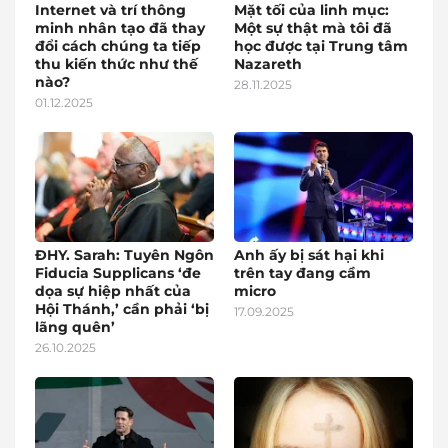
Internet và trí thông
Mặt tối của linh mục:
minh nhân tạo đã thay
Một sự thật mà tôi đã
đổi cách chúng ta tiếp
học được tại Trung tâm
thu kiến thức như thế
Nazareth
nào?
28.11.2025
01.12.2025
ĐHY. Sarah: Tuyên Ngôn
Anh ấy bị sát hại khi
Fiducia Supplicans ‘đe
trên tay đang cầm
dọa sự hiệp nhất của
micro
Hội Thánh,’ cần phải ‘bị
17.09.2025
lãng quên’
26.10.2025