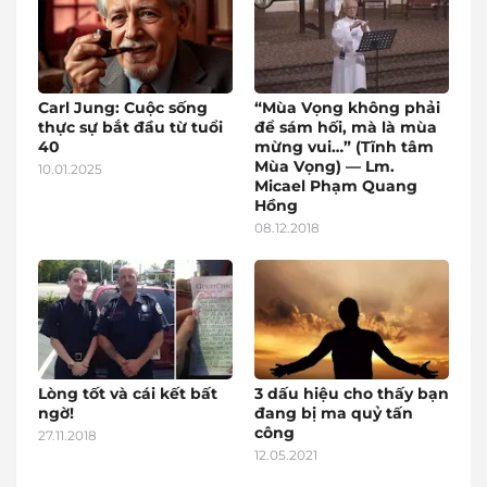
Carl Jung: Cuộc sống
“Mùa Vọng không phải
thực sự bắt đầu từ tuổi
để sám hối, mà là mùa
40
mừng vui…” (Tĩnh tâm
Mùa Vọng) — Lm.
10.01.2025
Micael Phạm Quang
Hồng
08.12.2018
Lòng tốt và cái kết bất
3 dấu hiệu cho thấy bạn
ngờ!
đang bị ma quỷ tấn
công
27.11.2018
12.05.2021