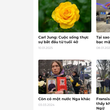
Carl Jung: Cuộc sống thực
Tại sa
sự bắt đầu từ tuổi 40
bạc mặ
10.01.2025
08.01.20
Còn có một nước Nga khác
Fransis
thầy k
03.03.2024
Ngữ