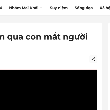
hủ
Nhóm Mai Khôi
Suy niệm
Sống đạo
Xã hộ
m qua con mắt người