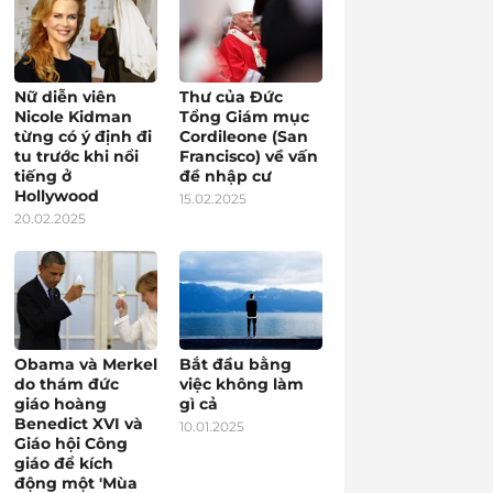
Nữ diễn viên
Thư của Đức
Nicole Kidman
Tổng Giám mục
từng có ý định đi
Cordileone (San
tu trước khi nổi
Francisco) về vấn
tiếng ở
đề nhập cư
Hollywood
15.02.2025
20.02.2025
Obama và Merkel
Bắt đầu bằng
do thám đức
việc không làm
giáo hoàng
gì cả
Benedict XVI và
10.01.2025
Giáo hội Công
giáo để kích
động một 'Mùa