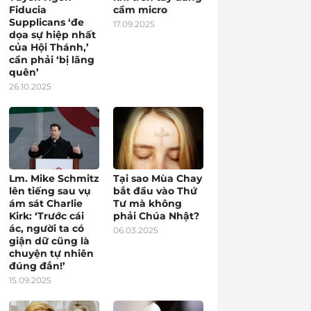
Fiducia
cầm micro
Supplicans ‘đe
17.09.2025
dọa sự hiệp nhất
của Hội Thánh,’
cần phải ‘bị lãng
quên’
26.10.2025
Lm. Mike Schmitz
Tại sao Mùa Chay
lên tiếng sau vụ
bắt đầu vào Thứ
ám sát Charlie
Tư mà không
Kirk: ‘Trước cái
phải Chúa Nhật?
ác, người ta có
06.03.2025
giận dữ cũng là
chuyện tự nhiên
đúng đắn!’
15.09.2025