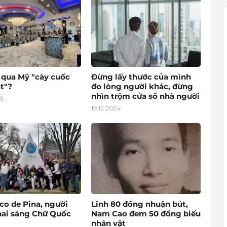
o qua Mỹ "cày cuốc
Đừng lấy thước của mình
t"?
đo lòng người khác, đừng
nhìn trộm cửa sổ nhà người
25
19.12.2024
co de Pina, người
Lĩnh 80 đồng nhuận bút,
hai sáng Chữ Quốc
Nam Cao đem 50 đồng biếu
nhân vật