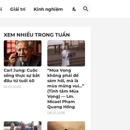
i
Giải trí
Kinh nghiệm
XEM NHIỀU TRONG TUẦN
Carl Jung: Cuộc
“Mùa Vọng
sống thực sự bắt
không phải để
đầu từ tuổi 40
sám hối, mà là
mùa mừng vui…”
10.01.2025
(Tĩnh tâm Mùa
Vọng) — Lm.
Micael Phạm
Quang Hồng
08.12.2018