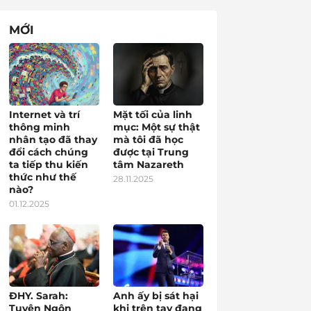
MỚI
Internet và trí
Mặt tối của linh
thông minh
mục: Một sự thật
nhân tạo đã thay
mà tôi đã học
đổi cách chúng
được tại Trung
ta tiếp thu kiến
tâm Nazareth
thức như thế
28.11.2025
nào?
01.12.2025
ĐHY. Sarah:
Anh ấy bị sát hại
Tuyên Ngôn
khi trên tay đang