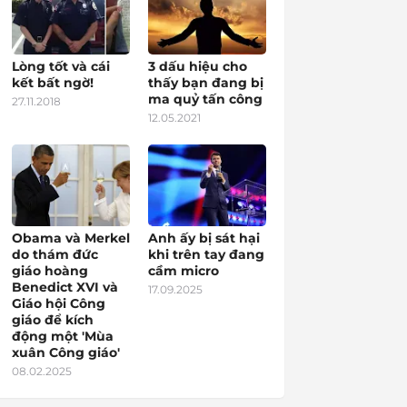
Lòng tốt và cái
3 dấu hiệu cho
kết bất ngờ!
thấy bạn đang bị
ma quỷ tấn công
27.11.2018
12.05.2021
Obama và Merkel
Anh ấy bị sát hại
do thám đức
khi trên tay đang
giáo hoàng
cầm micro
Benedict XVI và
17.09.2025
Giáo hội Công
giáo để kích
động một 'Mùa
xuân Công giáo'
08.02.2025