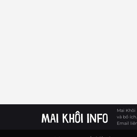
Mai Khôi 
và bổ ích.
Email liê