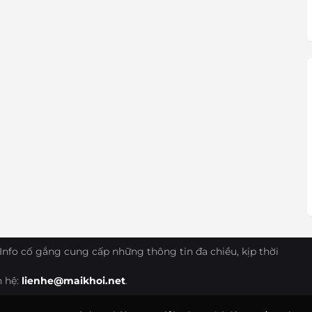
Info cố gắng cung cấp những thông tin đa chiều, kịp thời
n hệ:
lienhe@maikhoi.net
.