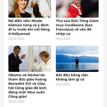
Nữ diễn viên Nicole
Thư của Đức Tổng Giám
Kidman từng có ý định
mục Cordileone (San
đi tu trước khi nổi tiếng
Francisco) về vấn đề
ở Hollywood
nhập cư
20.02.2025
15.02.2025
Obama và Merkel do
Bắt đầu bằng việc
thám đức giáo hoàng
không làm gì cả
Benedict XVI và Giáo
10.01.2025
hội Công giáo để kích
động một 'Mùa xuân
Công giáo'
08.02.2025