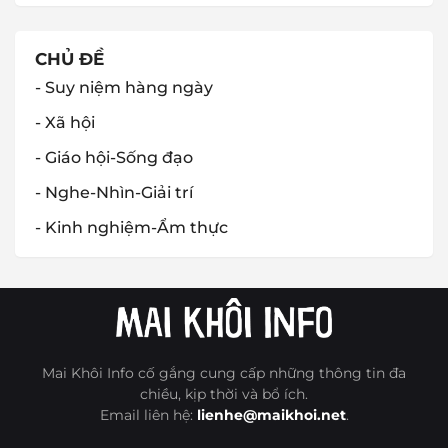
CHỦ ĐỀ
- Suy niệm hàng ngày
- Xã hội
- Giáo hội-Sống đạo
- Nghe-Nhìn-Giải trí
- Kinh nghiệm-Ẩm thực
Mai Khôi Info cố gắng cung cấp những thông tin đa
chiều, kịp thời và bổ ích.
Email liên hệ:
lienhe@maikhoi.net
.