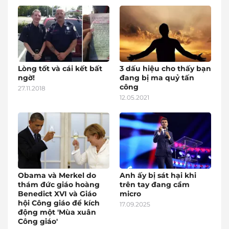
Lòng tốt và cái kết bất
3 dấu hiệu cho thấy bạn
ngờ!
đang bị ma quỷ tấn
công
27.11.2018
12.05.2021
Obama và Merkel do
Anh ấy bị sát hại khi
thám đức giáo hoàng
trên tay đang cầm
Benedict XVI và Giáo
micro
hội Công giáo để kích
17.09.2025
động một 'Mùa xuân
Công giáo'