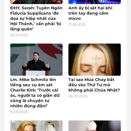
ĐHY. Sarah: Tuyên Ngôn
Anh ấy bị sát hại khi
Fiducia Supplicans ‘đe
trên tay đang cầm
dọa sự hiệp nhất của
micro
Hội Thánh,’ cần phải ‘bị
17.09.2025
lãng quên’
26.10.2025
Lm. Mike Schmitz lên
Tại sao Mùa Chay bắt
tiếng sau vụ ám sát
đầu vào Thứ Tư mà
Charlie Kirk: ‘Trước cái
không phải Chúa Nhật?
ác, người ta có giận dữ
06.03.2025
cũng là chuyện tự
nhiên đúng đắn!’
15.09.2025