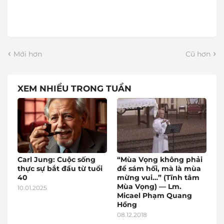
Mới hơn
Cũ hơn
XEM NHIỀU TRONG TUẦN
Carl Jung: Cuộc sống
“Mùa Vọng không phải
thực sự bắt đầu từ tuổi
để sám hối, mà là mùa
40
mừng vui…” (Tĩnh tâm
Mùa Vọng) — Lm.
10.01.2025
Micael Phạm Quang
Hồng
08.12.2018