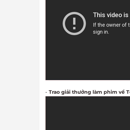
-
Trao giải thưởng làm phim về T