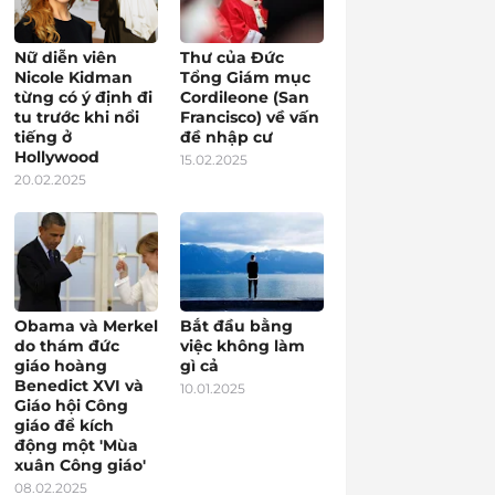
Nữ diễn viên
Thư của Đức
Nicole Kidman
Tổng Giám mục
từng có ý định đi
Cordileone (San
tu trước khi nổi
Francisco) về vấn
tiếng ở
đề nhập cư
Hollywood
15.02.2025
20.02.2025
Obama và Merkel
Bắt đầu bằng
do thám đức
việc không làm
giáo hoàng
gì cả
Benedict XVI và
10.01.2025
Giáo hội Công
giáo để kích
động một 'Mùa
xuân Công giáo'
08.02.2025