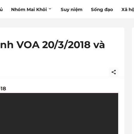
hủ
Nhóm Mai Khôi
Suy niệm
Sống đạo
Xã hộ
inh VOA 20/3/2018 và
018