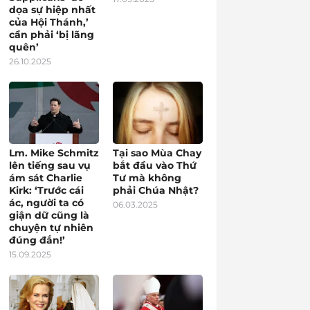
dọa sự hiệp nhất
của Hội Thánh,’
cần phải ‘bị lãng
quên’
26.10.2025
Lm. Mike Schmitz
Tại sao Mùa Chay
lên tiếng sau vụ
bắt đầu vào Thứ
ám sát Charlie
Tư mà không
Kirk: ‘Trước cái
phải Chúa Nhật?
ác, người ta có
06.03.2025
giận dữ cũng là
chuyện tự nhiên
đúng đắn!’
15.09.2025