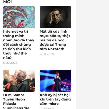
MỚI
Internet và trí
Mặt tối của linh
thông minh
mục: Một sự thật
nhân tạo đã thay
mà tôi đã học
đổi cách chúng
được tại Trung
ta tiếp thu kiến
tâm Nazareth
thức như thế
28.11.2025
nào?
01.12.2025
ĐHY. Sarah:
Anh ấy bị sát hại
Tuyên Ngôn
khi trên tay đang
Fiducia
cầm micro
Supplicans ‘đe
17.09.2025