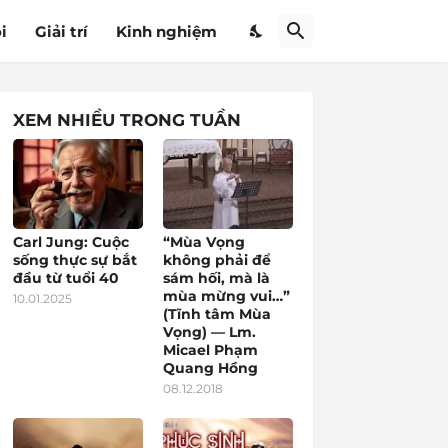
i
Giải trí
Kinh nghiệm
XEM NHIỀU TRONG TUẦN
Carl Jung: Cuộc
“Mùa Vọng
sống thực sự bắt
không phải để
đầu từ tuổi 40
sám hối, mà là
mùa mừng vui…”
10.01.2025
(Tĩnh tâm Mùa
Vọng) — Lm.
Micael Phạm
Quang Hồng
08.12.2018