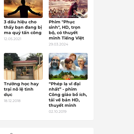
3 dấu hiệu cho
Phim "Phục
thấy bạn đang bị
sinh", HD, trọn
ma quỷ tấn công
bộ, có thuyết
minh Tiếng Việt
12.05.2021
29.03.2024
Trường học hay
“Phép lạ vĩ đại
trại nô lệ tình
nhất” - phim
dục
Công giáo bổ ích,
tải về bản HD,
18.12.2018
thuyết minh
02.10.2019