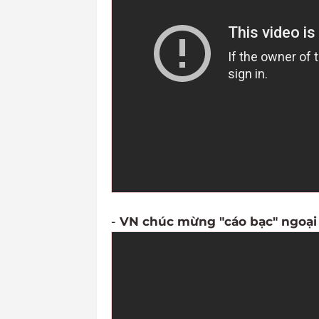
-
VN chúc mừng "cáo bạc" ngoại