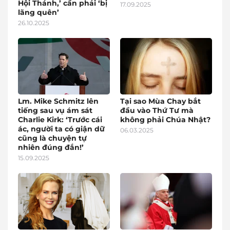
Hội Thánh,’ cần phải ‘bị
17.09.2025
lãng quên’
26.10.2025
Lm. Mike Schmitz lên
Tại sao Mùa Chay bắt
tiếng sau vụ ám sát
đầu vào Thứ Tư mà
Charlie Kirk: ‘Trước cái
không phải Chúa Nhật?
ác, người ta có giận dữ
06.03.2025
cũng là chuyện tự
nhiên đúng đắn!’
15.09.2025