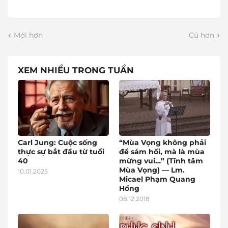
Mới hơn
Cũ hơn
XEM NHIỀU TRONG TUẦN
Carl Jung: Cuộc sống
“Mùa Vọng không phải
thực sự bắt đầu từ tuổi
để sám hối, mà là mùa
40
mừng vui…” (Tĩnh tâm
Mùa Vọng) — Lm.
10.01.2025
Micael Phạm Quang
Hồng
08.12.2018