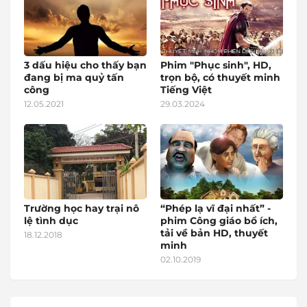
3 dấu hiệu cho thấy bạn
Phim "Phục sinh", HD,
đang bị ma quỷ tấn
trọn bộ, có thuyết minh
công
Tiếng Việt
12.05.2021
29.03.2024
Trường học hay trại nô
“Phép lạ vĩ đại nhất” -
lệ tình dục
phim Công giáo bổ ích,
tải về bản HD, thuyết
18.12.2018
minh
02.10.2019