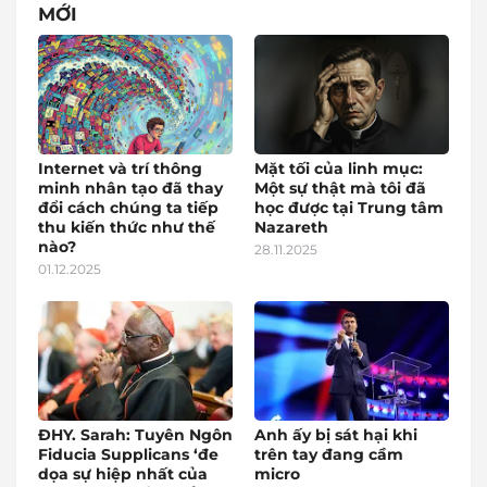
MỚI
Internet và trí thông
Mặt tối của linh mục:
minh nhân tạo đã thay
Một sự thật mà tôi đã
đổi cách chúng ta tiếp
học được tại Trung tâm
thu kiến thức như thế
Nazareth
nào?
28.11.2025
01.12.2025
ĐHY. Sarah: Tuyên Ngôn
Anh ấy bị sát hại khi
Fiducia Supplicans ‘đe
trên tay đang cầm
dọa sự hiệp nhất của
micro