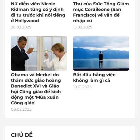
Nữ diễn viên Nicole
Thư của Đức Tổng Giám
Kidman từng có ý định
mục Cordileone (San
đi tu trước khi nổi tiếng
Francisco) về vấn đề
ở Hollywood
nhập cư
20.02.2025
15.02.2025
Obama và Merkel do
Bắt đầu bằng việc
thám đức giáo hoàng
không làm gì cả
Benedict XVI và Giáo
10.01.2025
hội Công giáo để kích
động một 'Mùa xuân
Công giáo'
08.02.2025
CHỦ ĐỀ