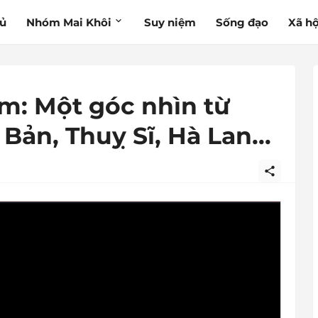
hủ
Nhóm Mai Khôi
Suy niệm
Sống đạo
Xã hộ
m: Một góc nhìn từ
Bản, Thuỵ Sĩ, Hà Lan...