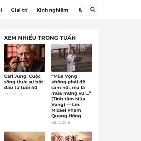
i
Giải trí
Kinh nghiệm
XEM NHIỀU TRONG TUẦN
Carl Jung: Cuộc
“Mùa Vọng
sống thực sự bắt
không phải để
đầu từ tuổi 40
sám hối, mà là
mùa mừng vui…”
10.01.2025
(Tĩnh tâm Mùa
Vọng) — Lm.
Micael Phạm
Quang Hồng
08.12.2018