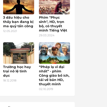
3 dấu hiệu cho
Phim "Phục
thấy bạn đang bị
sinh", HD, trọn
ma quỷ tấn công
bộ, có thuyết
minh Tiếng Việt
12.05.2021
29.03.2024
Trường học hay
“Phép lạ vĩ đại
trại nô lệ tình
nhất” - phim
dục
Công giáo bổ ích,
tải về bản HD,
18.12.2018
thuyết minh
02.10.2019