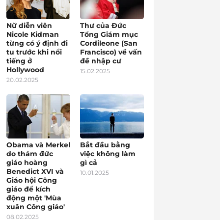
Nữ diễn viên
Thư của Đức
Nicole Kidman
Tổng Giám mục
từng có ý định đi
Cordileone (San
tu trước khi nổi
Francisco) về vấn
tiếng ở
đề nhập cư
Hollywood
15.02.2025
20.02.2025
Obama và Merkel
Bắt đầu bằng
do thám đức
việc không làm
giáo hoàng
gì cả
Benedict XVI và
10.01.2025
Giáo hội Công
giáo để kích
động một 'Mùa
xuân Công giáo'
08.02.2025