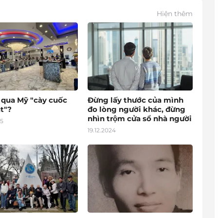
Hiện thêm
o qua Mỹ "cày cuốc
Đừng lấy thước của mình
t"?
đo lòng người khác, đừng
nhìn trộm cửa sổ nhà người
25
19.12.2024