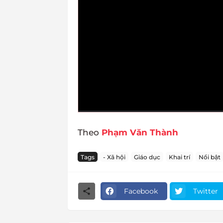
Theo
Phạm Văn Thành
Tags
- Xã hội
Giáo dục
Khai trí
Nổi bật
Facebook
Twitter