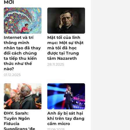
MỚI
Internet và trí
Mặt tối của linh
thông minh
mục: Một sự thật
nhân tạo đã thay
mà tôi đã học
đổi cách chúng
được tại Trung
ta tiếp thu kiến
tâm Nazareth
thức như thế
28.11.2025
nào?
01.12.2025
ĐHY. Sarah:
Anh ấy bị sát hại
Tuyên Ngôn
khi trên tay đang
Fiducia
cầm micro
Supplicans ‘đe
17.09.2025