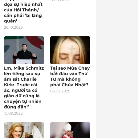
dọa sự hiệp nhất
của Hội Thánh,’
cần phải ‘bị lãng
quên’
26.10.2025
Lm. Mike Schmitz
Tại sao Mùa Chay
lên tiếng sau vụ
bắt đầu vào Thứ
ám sát Charlie
Tư mà không
Kirk: ‘Trước cái
phải Chúa Nhật?
ác, người ta có
06.03.2025
giận dữ cũng là
chuyện tự nhiên
đúng đắn!’
15.09.2025