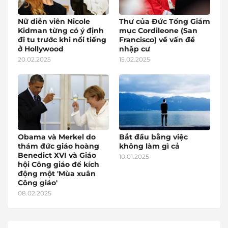
Nữ diễn viên Nicole
Thư của Đức Tổng Giám
Kidman từng có ý định
mục Cordileone (San
đi tu trước khi nổi tiếng
Francisco) về vấn đề
ở Hollywood
nhập cư
20.02.2025
15.02.2025
Obama và Merkel do
Bắt đầu bằng việc
thám đức giáo hoàng
không làm gì cả
Benedict XVI và Giáo
10.01.2025
hội Công giáo để kích
động một 'Mùa xuân
Công giáo'
08.02.2025