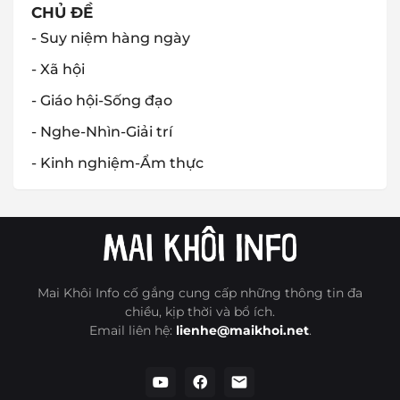
CHỦ ĐỀ
- Suy niệm hàng ngày
- Xã hội
- Giáo hội-Sống đạo
- Nghe-Nhìn-Giải trí
- Kinh nghiệm-Ẩm thực
Mai Khôi Info cố gắng cung cấp những thông tin đa
chiều, kịp thời và bổ ích.
Email liên hệ:
lienhe@maikhoi.net
.