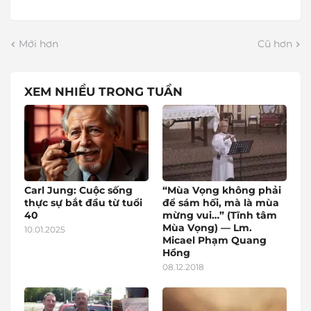
Mới hơn
Cũ hơn
XEM NHIỀU TRONG TUẦN
Carl Jung: Cuộc sống
“Mùa Vọng không phải
thực sự bắt đầu từ tuổi
để sám hối, mà là mùa
40
mừng vui…” (Tĩnh tâm
Mùa Vọng) — Lm.
10.01.2025
Micael Phạm Quang
Hồng
08.12.2018