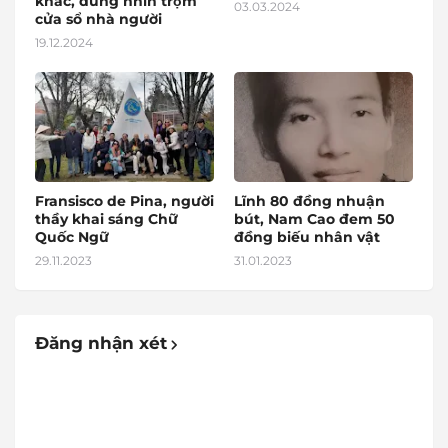
khác, đừng nhìn trộm
03.03.2024
cửa sổ nhà người
19.12.2024
Fransisco de Pina, người
Lĩnh 80 đồng nhuận
thầy khai sáng Chữ
bút, Nam Cao đem 50
Quốc Ngữ
đồng biếu nhân vật
29.11.2023
31.01.2023
Đăng nhận xét