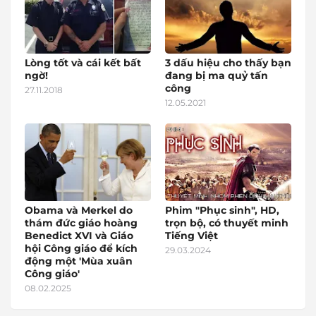
Lòng tốt và cái kết bất
3 dấu hiệu cho thấy bạn
ngờ!
đang bị ma quỷ tấn
công
27.11.2018
12.05.2021
Obama và Merkel do
Phim "Phục sinh", HD,
thám đức giáo hoàng
trọn bộ, có thuyết minh
Benedict XVI và Giáo
Tiếng Việt
hội Công giáo để kích
29.03.2024
động một 'Mùa xuân
Công giáo'
08.02.2025