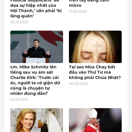
Fiducia Supplicans ‘đe
trên tay đang cầm
dọa sự hiệp nhất của
micro
Hội Thánh,’ cần phải ‘bị
17.09.2025
lãng quên’
26.10.2025
Lm. Mike Schmitz lên
Tại sao Mùa Chay bắt
tiếng sau vụ ám sát
đầu vào Thứ Tư mà
Charlie Kirk: ‘Trước cái
không phải Chúa Nhật?
ác, người ta có giận dữ
06.03.2025
cũng là chuyện tự
nhiên đúng đắn!’
15.09.2025