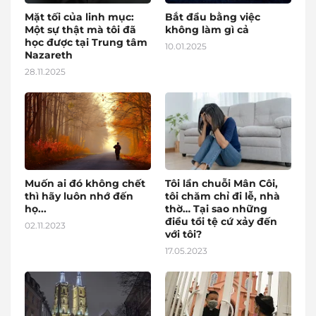
Mặt tối của linh mục:
Bắt đầu bằng việc
Một sự thật mà tôi đã
không làm gì cả
học được tại Trung tâm
10.01.2025
Nazareth
28.11.2025
Muốn ai đó không chết
Tôi lần chuỗi Mân Côi,
thì hãy luôn nhớ đến
tôi chăm chỉ đi lễ, nhà
họ...
thờ… Tại sao những
điều tồi tệ cứ xảy đến
02.11.2023
với tôi?
17.05.2023