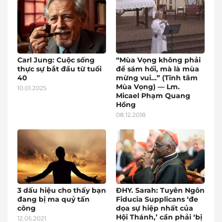
Carl Jung: Cuộc sống
“Mùa Vọng không phải
thực sự bắt đầu từ tuổi
để sám hối, mà là mùa
40
mừng vui…” (Tĩnh tâm
Mùa Vọng) — Lm.
10.01.2025
Micael Phạm Quang
Hồng
08.12.2018
3 dấu hiệu cho thấy bạn
ĐHY. Sarah: Tuyên Ngôn
đang bị ma quỷ tấn
Fiducia Supplicans ‘đe
công
dọa sự hiệp nhất của
Hội Thánh,’ cần phải ‘bị
12.05.2021