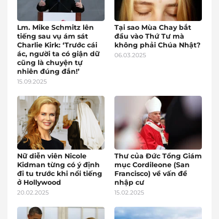
Lm. Mike Schmitz lên
Tại sao Mùa Chay bắt
tiếng sau vụ ám sát
đầu vào Thứ Tư mà
Charlie Kirk: ‘Trước cái
không phải Chúa Nhật?
ác, người ta có giận dữ
06.03.2025
cũng là chuyện tự
nhiên đúng đắn!’
15.09.2025
Nữ diễn viên Nicole
Thư của Đức Tổng Giám
Kidman từng có ý định
mục Cordileone (San
đi tu trước khi nổi tiếng
Francisco) về vấn đề
ở Hollywood
nhập cư
20.02.2025
15.02.2025