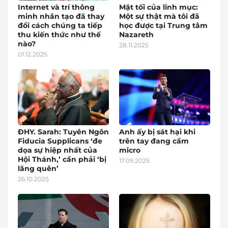
Internet và trí thông
Mặt tối của linh mục:
minh nhân tạo đã thay
Một sự thật mà tôi đã
đổi cách chúng ta tiếp
học được tại Trung tâm
thu kiến thức như thế
Nazareth
nào?
28.11.2025
01.12.2025
ĐHY. Sarah: Tuyên Ngôn
Anh ấy bị sát hại khi
Fiducia Supplicans ‘đe
trên tay đang cầm
dọa sự hiệp nhất của
micro
Hội Thánh,’ cần phải ‘bị
17.09.2025
lãng quên’
26.10.2025