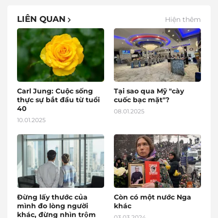
LIÊN QUAN
Hiện thêm
Carl Jung: Cuộc sống
Tại sao qua Mỹ "cày
thực sự bắt đầu từ tuổi
cuốc bạc mặt"?
40
08.01.2025
10.01.2025
Đừng lấy thước của
Còn có một nước Nga
mình đo lòng người
khác
khác, đừng nhìn trộm
03.03.2024