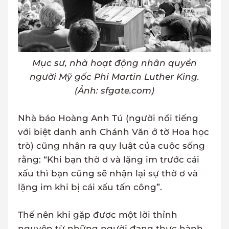
Mục sư, nhà hoạt động nhân quyền
người Mỹ gốc Phi Martin Luther King.
(Ảnh: sfgate.com)
Nhà báo Hoàng Anh Tú (người nổi tiếng
với biệt danh anh Chánh Văn ở tờ Hoa học
trò) cũng nhận ra quy luật của cuộc sống
rằng: “Khi bạn thờ ơ và lặng im trước cái
xấu thì bạn cũng sẽ nhận lại sự thờ ơ và
lặng im khi bị cái xấu tấn công”.
Thế nên khi gặp được một lời thỉnh
nguyện từ những người đang thực hành