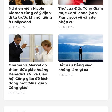
Nữ diễn viên Nicole
Thư của Đức Tổng Giám
Kidman từng có ý định
mục Cordileone (San
đi tu trước khi nổi tiếng
Francisco) về vấn đề
ở Hollywood
nhập cư
20.02.2025
15.02.2025
Obama và Merkel do
Bắt đầu bằng việc
thám đức giáo hoàng
không làm gì cả
Benedict XVI và Giáo
10.01.2025
hội Công giáo để kích
động một 'Mùa xuân
Công giáo'
08.02.2025