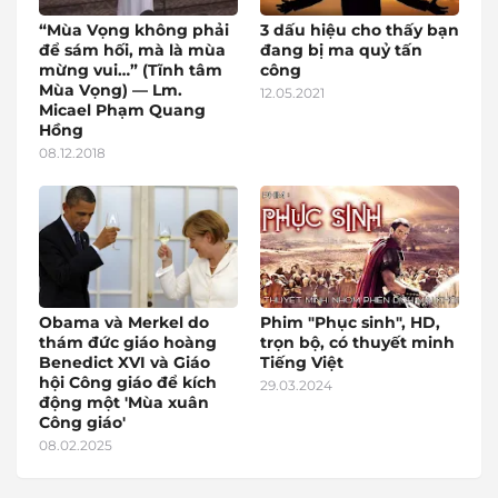
“Mùa Vọng không phải
3 dấu hiệu cho thấy bạn
để sám hối, mà là mùa
đang bị ma quỷ tấn
mừng vui…” (Tĩnh tâm
công
Mùa Vọng) — Lm.
12.05.2021
Micael Phạm Quang
Hồng
08.12.2018
Obama và Merkel do
Phim "Phục sinh", HD,
thám đức giáo hoàng
trọn bộ, có thuyết minh
Benedict XVI và Giáo
Tiếng Việt
hội Công giáo để kích
29.03.2024
động một 'Mùa xuân
Công giáo'
08.02.2025