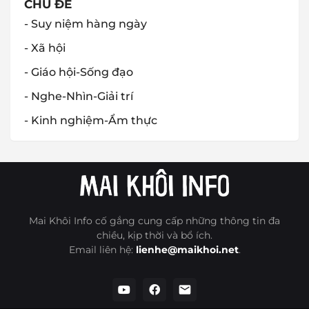
CHỦ ĐỀ
- Suy niệm hàng ngày
- Xã hội
- Giáo hội-Sống đạo
- Nghe-Nhìn-Giải trí
- Kinh nghiệm-Ẩm thực
Mai Khôi Info cố gắng cung cấp những thông tin đa
chiều, kịp thời và bổ ích.
Email liên hệ:
lienhe@maikhoi.net
.