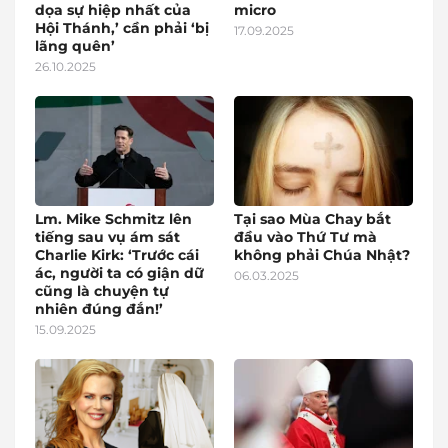
dọa sự hiệp nhất của
micro
Hội Thánh,’ cần phải ‘bị
17.09.2025
lãng quên’
26.10.2025
Lm. Mike Schmitz lên
Tại sao Mùa Chay bắt
tiếng sau vụ ám sát
đầu vào Thứ Tư mà
Charlie Kirk: ‘Trước cái
không phải Chúa Nhật?
ác, người ta có giận dữ
06.03.2025
cũng là chuyện tự
nhiên đúng đắn!’
15.09.2025