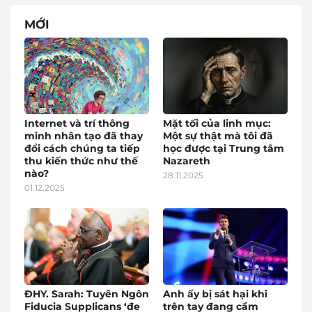
MỚI
Internet và trí thông
Mặt tối của linh mục:
minh nhân tạo đã thay
Một sự thật mà tôi đã
đổi cách chúng ta tiếp
học được tại Trung tâm
thu kiến thức như thế
Nazareth
nào?
28.11.2025
01.12.2025
ĐHY. Sarah: Tuyên Ngôn
Anh ấy bị sát hại khi
Fiducia Supplicans ‘đe
trên tay đang cầm