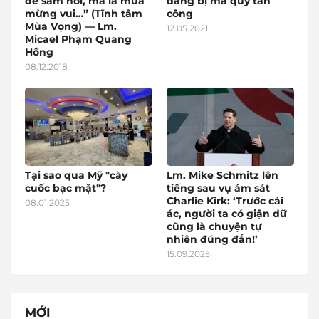
để sám hối, mà là mùa
đang bị ma quỷ tấn
mừng vui…” (Tĩnh tâm
công
Mùa Vọng) — Lm.
12.05.2021
Micael Phạm Quang
Hồng
08.12.2018
Tại sao qua Mỹ "cày
Lm. Mike Schmitz lên
cuốc bạc mặt"?
tiếng sau vụ ám sát
Charlie Kirk: ‘Trước cái
08.01.2025
ác, người ta có giận dữ
cũng là chuyện tự
nhiên đúng đắn!’
15.09.2025
MỚI