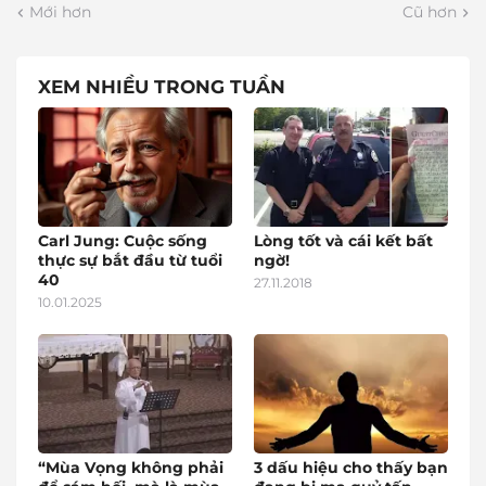
Mới hơn
Cũ hơn
XEM NHIỀU TRONG TUẦN
Carl Jung: Cuộc sống
Lòng tốt và cái kết bất
thực sự bắt đầu từ tuổi
ngờ!
40
27.11.2018
10.01.2025
“Mùa Vọng không phải
3 dấu hiệu cho thấy bạn