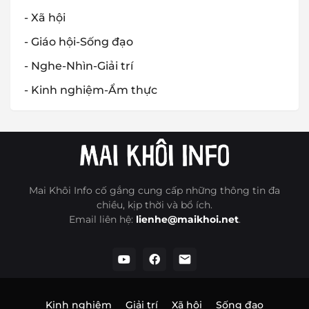
- Xã hội
- Giáo hội-Sống đạo
- Nghe-Nhìn-Giải trí
- Kinh nghiệm-Ẩm thực
Mai Khôi Info cố gắng cung cấp những thông tin đa
chiều, kịp thời và bổ ích.
Email liên hệ:
lienhe@maikhoi.net
.
Kinh nghiệm
Giải trí
Xã hội
Sống đạo