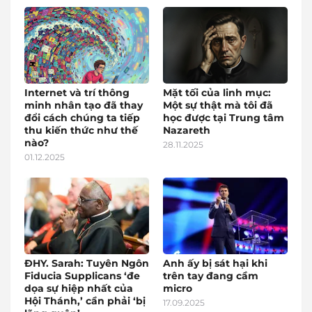
Internet và trí thông
Mặt tối của linh mục:
minh nhân tạo đã thay
Một sự thật mà tôi đã
đổi cách chúng ta tiếp
học được tại Trung tâm
thu kiến thức như thế
Nazareth
nào?
28.11.2025
01.12.2025
ĐHY. Sarah: Tuyên Ngôn
Anh ấy bị sát hại khi
Fiducia Supplicans ‘đe
trên tay đang cầm
dọa sự hiệp nhất của
micro
Hội Thánh,’ cần phải ‘bị
17.09.2025