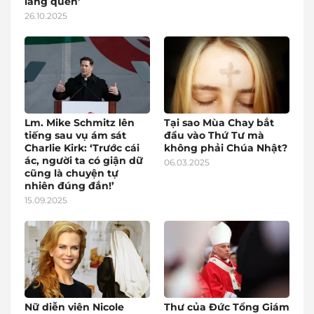
lãng quên’
26.10.2025
Lm. Mike Schmitz lên
Tại sao Mùa Chay bắt
tiếng sau vụ ám sát
đầu vào Thứ Tư mà
Charlie Kirk: ‘Trước cái
không phải Chúa Nhật?
ác, người ta có giận dữ
06.03.2025
cũng là chuyện tự
nhiên đúng đắn!’
15.09.2025
Nữ diễn viên Nicole
Thư của Đức Tổng Giám