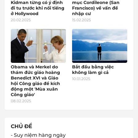
Kidman từng có ý định
mục Cordileone (San
đi tu trước khi nổi tiếng
Francisco) về vấn đề
ở Hollywood
nhập cư
20.02.2025
15.02.2025
Obama và Merkel do
Bắt đầu bằng việc
thám đức giáo hoàng
không làm gì cả
Benedict XVI và Giáo
10.01.2025
hội Công giáo để kích
động một 'Mùa xuân
Công giáo'
08.02.2025
CHỦ ĐỀ
- Suy niệm hàng ngày