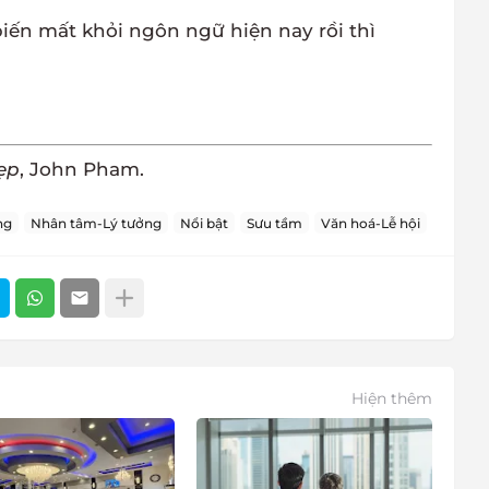
iến mất khỏi ngôn ngữ hiện nay rồi thì
ẹp
, John Pham.
ng
Nhân tâm-Lý tưởng
Nổi bật
Sưu tầm
Văn hoá-Lễ hội
Hiện thêm