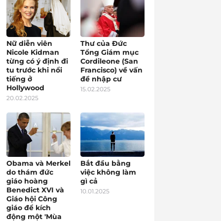
Nữ diễn viên
Thư của Đức
Nicole Kidman
Tổng Giám mục
từng có ý định đi
Cordileone (San
tu trước khi nổi
Francisco) về vấn
tiếng ở
đề nhập cư
Hollywood
15.02.2025
20.02.2025
Obama và Merkel
Bắt đầu bằng
do thám đức
việc không làm
giáo hoàng
gì cả
Benedict XVI và
10.01.2025
Giáo hội Công
giáo để kích
động một 'Mùa