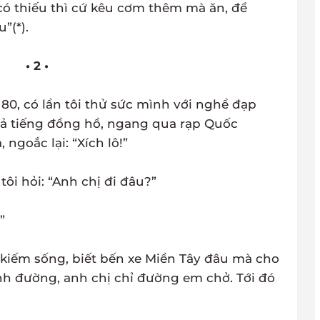
có thiếu thì cứ kêu cơm thêm mà ăn, để
”(*).
• 2 •
0, có lần tôi thử sức mình với nghề đạp
 cả tiếng đồng hồ, ngang qua rạp Quốc
ngoắc lại: “Xích lô!”
tôi hỏi: “Anh chị đi đâu?”
”
 kiếm sống, biết bến xe Miền Tây đâu mà cho
ành đường, anh chị chỉ đường em chở. Tới đó