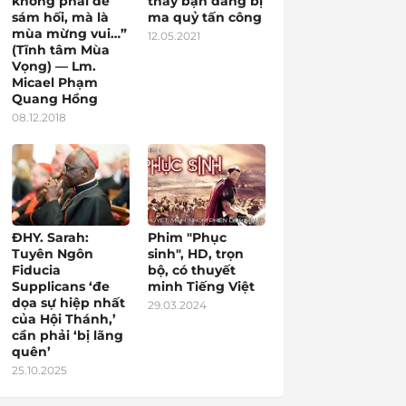
không phải để
thấy bạn đang bị
sám hối, mà là
ma quỷ tấn công
mùa mừng vui…”
12.05.2021
(Tĩnh tâm Mùa
Vọng) — Lm.
Micael Phạm
Quang Hồng
08.12.2018
ĐHY. Sarah:
Phim "Phục
Tuyên Ngôn
sinh", HD, trọn
Fiducia
bộ, có thuyết
Supplicans ‘đe
minh Tiếng Việt
dọa sự hiệp nhất
29.03.2024
của Hội Thánh,’
cần phải ‘bị lãng
quên’
25.10.2025