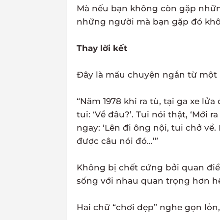
Mà nếu bạn không còn gặp những n
những người mà bạn gặp đó không
Thay lời kết
Đây là mẩu chuyện ngắn từ một 
“Năm 1978 khi ra tù, tại ga xe lử
tui: ‘Về đâu?’. Tui nói thật, ‘Mới r
ngay: ‘Lên đi ông nội, tui chở về
được câu nói đó...’”
Không bị chết cứng bởi quan điểm
sống với nhau quan trọng hơn hết
Hai chữ “chơi đẹp” nghe gọn lỏn