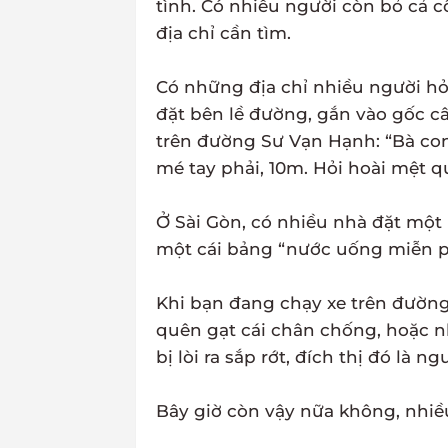
tình. Có nhiều người còn bỏ cả 
địa chỉ cần tìm.
Có những địa chỉ nhiều người hỏi
đặt bên lề đường, gắn vào gốc c
trên đường Sư Vạn Hạnh: “Bà con
mé tay phải, 10m. Hỏi hoài mệt q
Ở Sài Gòn, có nhiều nhà đặt một 
một cái bảng “nước uống miễn p
Khi bạn đang chạy xe trên đường 
quên gạt cái chân chống, hoặc n
bị lòi ra sắp rớt, đích thị đó là ng
Bây giờ còn vậy nữa không, nhiều