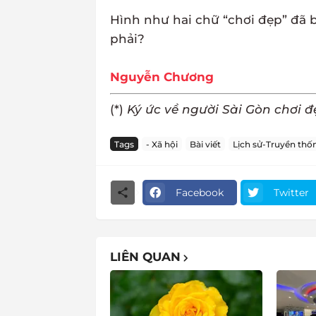
Hình như hai chữ “chơi đẹp” đã b
phải?
Nguyễn Chương
(*)
Ký ức về người Sài Gòn chơi đ
Tags
- Xã hội
Bài viết
Lịch sử-Truyền thố
Facebook
Twitter
LIÊN QUAN