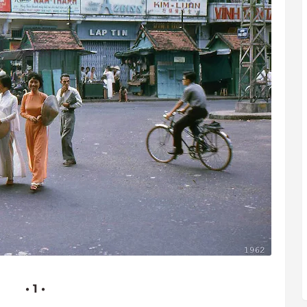
• 1 •