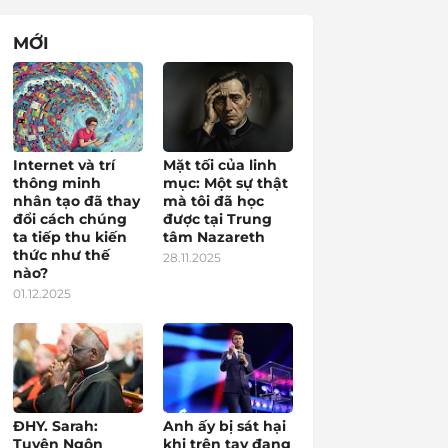
MỚI
Internet và trí
Mặt tối của linh
thông minh
mục: Một sự thật
nhân tạo đã thay
mà tôi đã học
đổi cách chúng
được tại Trung
ta tiếp thu kiến
tâm Nazareth
thức như thế
28.11.2025
nào?
01.12.2025
ĐHY. Sarah:
Anh ấy bị sát hại
Tuyên Ngôn
khi trên tay đang