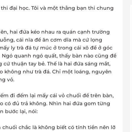
i thi đại học. Tôi và một thằng bạn thi chung
iên, hai đứa kéo nhau ra quán cạnh trường
uỗng, cái nĩa để ăn cơm dĩa mà cứ lọng
ấy ly trà đá tự múc ở trong cái xô để ở góc
 Ngó quanh ngó quất, thấy bàn nào cũng để
 cứ thuận tay bẻ. Thế là hai đứa sáng mắt,
o không như trà đá. Chỉ một loáng, nguyên
ng vỏ.
đếm đi đếm lại mấy cái vỏ chuối để trên bàn,
o có đủ trả không. Nhìn hai đứa gom từng
 bước lại, nói:
n chuối chắc là không biết có tính tiền nên lỡ