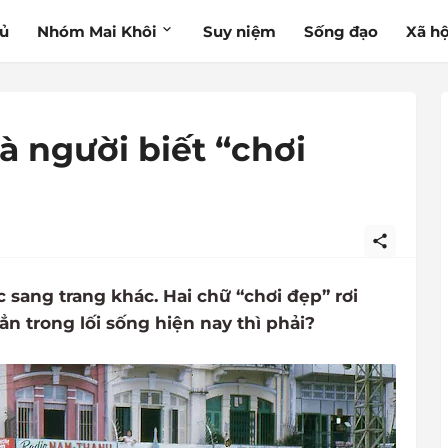
hủ
Nhóm Mai Khôi
Suy niệm
Sống đạo
Xã hộ
à người biết “chơi
c sang trang khác. Hai chữ “chơi đẹp” rơi
hẳn trong lối sống hiện nay thì phải?