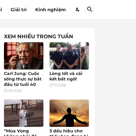
i
Giải trí
Kinh nghiệm
XEM NHIỀU TRONG TUẦN
Carl Jung: Cuộc
Lòng tốt và cái
sống thực sự bắt
kết bất ngờ!
đầu từ tuổi 40
27.11.2018
10.01.2025
“Mùa Vọng
3 dấu hiệu cho