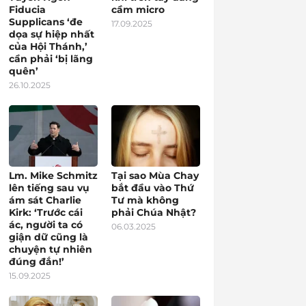
Fiducia
cầm micro
Supplicans ‘đe
17.09.2025
dọa sự hiệp nhất
của Hội Thánh,’
cần phải ‘bị lãng
quên’
26.10.2025
Lm. Mike Schmitz
Tại sao Mùa Chay
lên tiếng sau vụ
bắt đầu vào Thứ
ám sát Charlie
Tư mà không
Kirk: ‘Trước cái
phải Chúa Nhật?
ác, người ta có
06.03.2025
giận dữ cũng là
chuyện tự nhiên
đúng đắn!’
15.09.2025