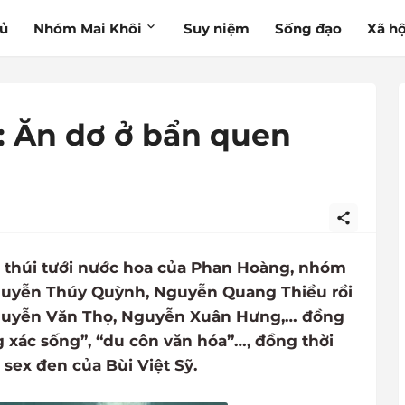
hủ
Nhóm Mai Khôi
Suy niệm
Sống đạo
Xã hộ
: Ăn dơ ở bẩn quen
ác thúi tưới nước hoa của Phan Hoàng, nhóm
Nguyễn Thúy Quỳnh, Nguyễn Quang Thiều rồi
Nguyễn Văn Thọ, Nguyễn Xuân Hưng,… đồng
g xác sống”, “du côn văn hóa”…, đồng thời
 sex đen của Bùi Việt Sỹ.