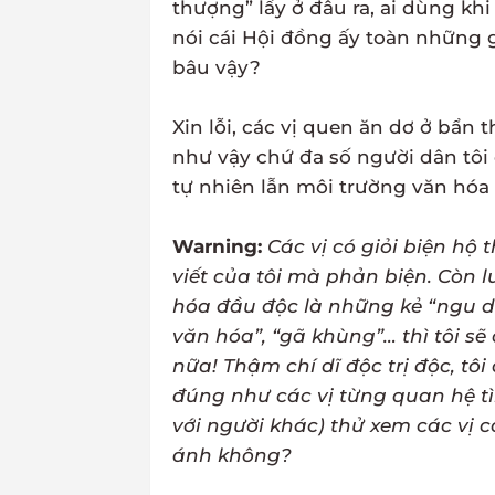
thượng” lấy ở đâu ra, ai dùng kh
nói cái Hội đồng ấy toàn những gi
bâu vậy?
Xin lỗi, các vị quen ăn dơ ở bẩn 
như vậy chứ đa số người dân tôi
tự nhiên lẫn môi trường văn hóa
Warning:
Các vị có giỏi biện hộ
viết của tôi mà phản biện. Còn 
hóa đầu độc là những kẻ “ngu d
văn hóa”, “gã khùng”… thì tôi sẽ 
nữa! Thậm chí dĩ độc trị độc, tôi
đúng như các vị từng quan hệ t
với người khác) thử xem các vị c
ánh không?