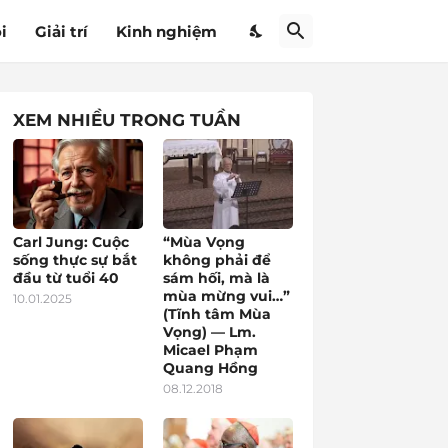
i
Giải trí
Kinh nghiệm
XEM NHIỀU TRONG TUẦN
Carl Jung: Cuộc
“Mùa Vọng
sống thực sự bắt
không phải để
đầu từ tuổi 40
sám hối, mà là
mùa mừng vui…”
10.01.2025
(Tĩnh tâm Mùa
Vọng) — Lm.
Micael Phạm
Quang Hồng
08.12.2018