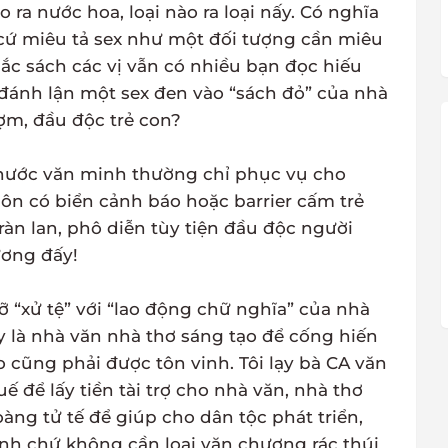
o ra nước hoa, loại nào ra loại nấy. Có nghĩa
ị cứ miêu tả sex như một đối tượng cần miêu
hắc sách các vị vẫn có nhiều bạn đọc hiếu
 đánh lận một sex đen vào “sách đỏ” của nhà
ợm, đầu độc trẻ con?
nước văn minh thường chỉ phục vụ cho
uôn có biển cảnh báo hoặc barrier cấm trẻ
ràn lan, phô diễn tùy tiện đầu độc người
ương đấy!
 “xử tệ” với “lao động chữ nghĩa” của nhà
y là nhà văn nhà thơ sáng tạo để cống hiến
o cũng phải được tôn vinh. Tôi lạy bà CA văn
uế để lấy tiền tài trợ cho nhà văn, nhà thơ
àng tử tế để giúp cho dân tộc phát triển,
h chứ không cần loại văn chương rác thúi