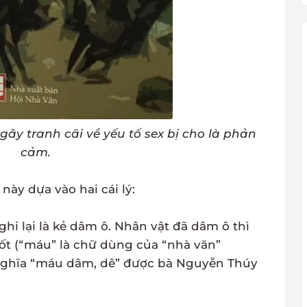
gây tranh cãi về yếu tố sex bị cho là phản
cảm.
ày dựa vào hai cái lý:
i lại là kẻ dâm ô. Nhân vật đã dâm ô thì
tốt (“máu” là chữ dùng của “nhà văn”
nghĩa “máu dâm, dê” được bà Nguyễn Thúy