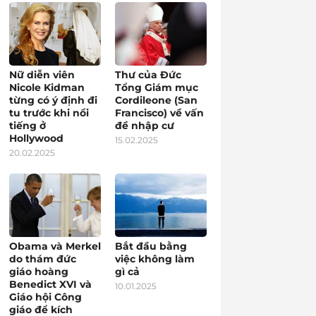
Nữ diễn viên
Thư của Đức
Nicole Kidman
Tổng Giám mục
từng có ý định đi
Cordileone (San
tu trước khi nổi
Francisco) về vấn
tiếng ở
đề nhập cư
Hollywood
15.02.2025
20.02.2025
Obama và Merkel
Bắt đầu bằng
do thám đức
việc không làm
giáo hoàng
gì cả
Benedict XVI và
10.01.2025
Giáo hội Công
giáo để kích