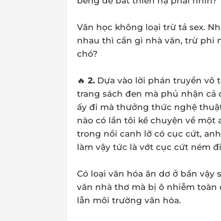
beng để bắt thiên hạ phải nhìn?
Văn học không loại trừ tả sex. N
nhau thì cần gì nhà văn, trừ ph
chó?
🔥
2.
Dựa vào lời phán truyền vô t
trang sách đen mà phủ nhận cả q
ấy đi mà thưởng thức nghệ thuật
nào có lần tôi kể chuyện về một a
trong nồi canh lỡ có cục cứt, anh 
làm vậy tức là vớt cục cứt ném đi
Có loại văn hóa ăn dơ ở bẩn vậy
văn nhà thơ mà bị ô nhiễm toàn 
lẫn môi trường văn hóa.