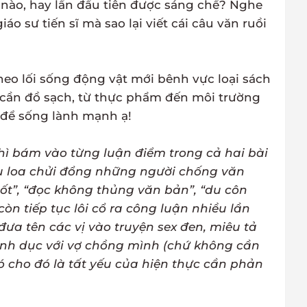
i nào, hay lần đầu tiên được sáng chế? Nghe
áo sư tiến sĩ mà sao lại viết cái câu văn ruồi
theo lối sống động vật mới bênh vực loại sách
 cần đồ sạch, từ thực phẩm đến môi trường
 để sống lành mạnh ạ!
 thì bám vào từng luận điểm trong cả hai bài
lu loa chửi đổng những người chống văn
ốt”, “đọc không thủng văn bản”, “du côn
còn tiếp tục lôi cổ ra công luận nhiều lần
 đưa tên các vị vào truyện sex đen, miêu tả
ình dục với vợ chồng mình (chứ không cần
ó cho đó là tất yếu của hiện thực cần phản