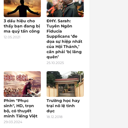
3 dấu hiệu cho
ĐHY. Sarah:
thấy bạn đang bị
Tuyên Ngôn
ma quỷ tấn công
Fiducia
Supplicans ‘đe
12.05.2021
dọa sự hiệp nhất
của Hội Thánh,’
cần phải ‘bị lãng
quên’
25.10.2025
Phim "Phục
Trường học hay
sinh", HD, trọn
trại nô lệ tình
bộ, có thuyết
dục
minh Tiếng Việt
18.12.2018
29.03.2024