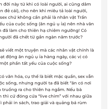
n đời này từ khi có loài người, ai cũng dâm
 đẻ cái), cho nên khi miêu tả loài người,
 sex chứ không cần phải là nhân vật Trần
ếu của cuộc sống (ăn ngủ ụ ỉa) nên nhà văn
h đã làm cho thiên hạ chiêm ngưỡng! Có
người đã chết từ gần ngàn năm trước?
sẽ viết một truyện mà các nhân vật chính là
oạt động ăn ngủ ụ ỉa hàng ngày, các vị có
 một phần tất yếu của cuộc sống?
 có văn hóa, cụ thể là biết mặc quần, sex vẫn
c sống, nhưng người ta đã biết “ăn có nơi
n truồng ra cho thiên hạ ngắm. Nếu bà
hì cứ đóng cứa “live chim” với nhau giữa
 phải in sách, trao giải và quảng bá rùm