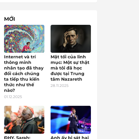
MỚI
Internet và trí
Mặt tối của linh
thông minh
mục: Một sự thật
nhân tạo đã thay
mà tôi đã học
đổi cách chúng
được tại Trung
ta tiếp thu kiến
tâm Nazareth
thức như thế
28.11.2025
nào?
01.12.2025
ĐHY. Sarah:
Anh ấy bị sát hại