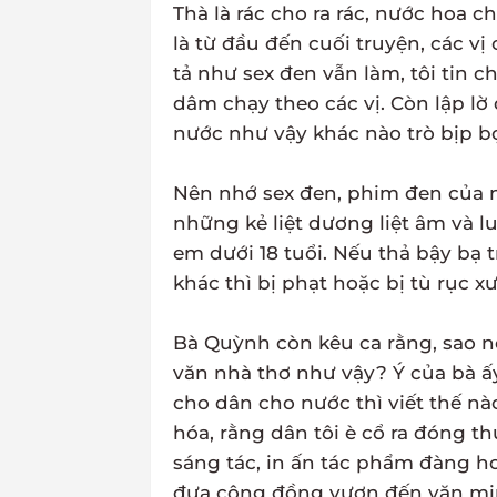
Thà là rác cho ra rác, nước hoa ch
là từ đầu đến cuối truyện, các v
tả như sex đen vẫn làm, tôi tin c
dâm chạy theo các vị. Còn lập lờ
nước như vậy khác nào trò bịp b
Nên nhớ sex đen, phim đen của 
những kẻ liệt dương liệt âm và l
em dưới 18 tuổi. Nếu thả bậy bạ t
khác thì bị phạt hoặc bị tù rục x
Bà Quỳnh còn kêu ca rằng, sao nỡ
văn nhà thơ như vậy? Ý của bà ấ
cho dân cho nước thì viết thế nà
hóa, rằng dân tôi è cổ ra đóng th
sáng tác, in ấn tác phẩm đàng ho
đưa cộng đồng vươn đến văn min