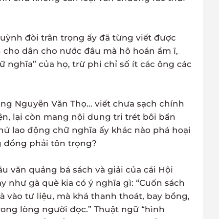
ỳnh đòi trân trọng ấy đã từng viết được
h cho dân cho nước đâu mà hô hoán ầm ĩ,
 nghĩa” của họ, trừ phi chỉ số ít các ông các
ông Nguyễn Văn Thọ… viết chưa sạch chính
ện, lại còn mang nội dung tri trét bôi bẩn
thứ lao động chữ nghĩa ấy khác nào phá hoại
 đồng phải tôn trọng?
 câu văn quảng bá sách và giải của cái Hội
y như gà què kia có ý nghĩa gì: “Cuốn sách
 vào tư liệu, mà khá thanh thoát, bay bổng,
rong lòng người đọc.” Thuật ngữ “hình