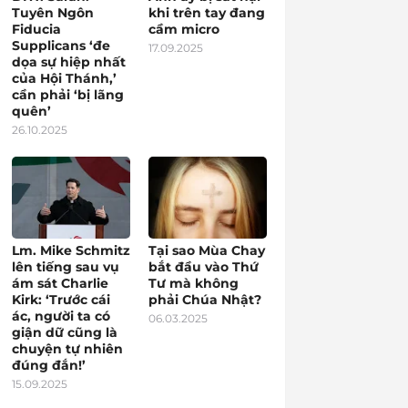
Tuyên Ngôn
khi trên tay đang
Fiducia
cầm micro
Supplicans ‘đe
17.09.2025
dọa sự hiệp nhất
của Hội Thánh,’
cần phải ‘bị lãng
quên’
26.10.2025
Lm. Mike Schmitz
Tại sao Mùa Chay
lên tiếng sau vụ
bắt đầu vào Thứ
ám sát Charlie
Tư mà không
Kirk: ‘Trước cái
phải Chúa Nhật?
ác, người ta có
06.03.2025
giận dữ cũng là
chuyện tự nhiên
đúng đắn!’
15.09.2025