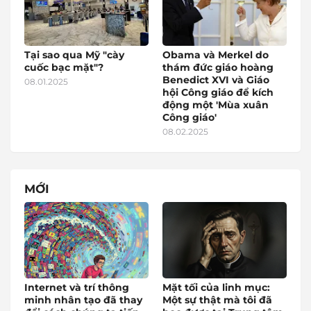
Tại sao qua Mỹ "cày
Obama và Merkel do
cuốc bạc mặt"?
thám đức giáo hoàng
Benedict XVI và Giáo
08.01.2025
hội Công giáo để kích
động một 'Mùa xuân
Công giáo'
08.02.2025
MỚI
Internet và trí thông
Mặt tối của linh mục:
minh nhân tạo đã thay
Một sự thật mà tôi đã