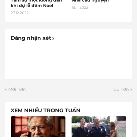
Tâm sự một lương dân
Nhà cầu nguyện
khi dự lễ đêm Noel
18.11.2022
27.12.2022
Đăng nhận xét
Mới hơn
Cũ hơn
XEM NHIỀU TRONG TUẦN