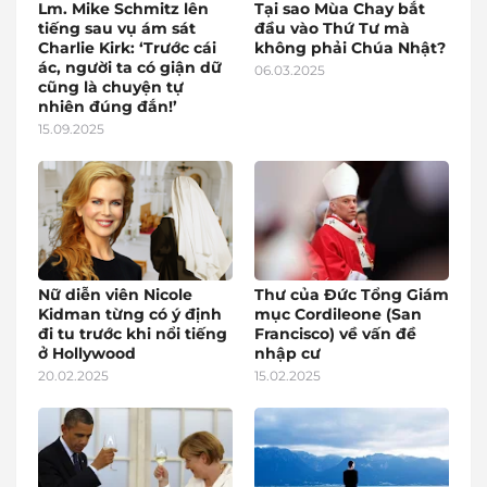
Lm. Mike Schmitz lên
Tại sao Mùa Chay bắt
tiếng sau vụ ám sát
đầu vào Thứ Tư mà
Charlie Kirk: ‘Trước cái
không phải Chúa Nhật?
ác, người ta có giận dữ
06.03.2025
cũng là chuyện tự
nhiên đúng đắn!’
15.09.2025
Nữ diễn viên Nicole
Thư của Đức Tổng Giám
Kidman từng có ý định
mục Cordileone (San
đi tu trước khi nổi tiếng
Francisco) về vấn đề
ở Hollywood
nhập cư
20.02.2025
15.02.2025