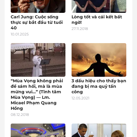
Carl Jung: Cuộc sống
Lòng tốt và cái kết bất
thực sự bắt đầu từ tuổi
ngờ!
40
27.11.2018
10.01.2025
“Mùa Vọng không phải
3 dấu hiệu cho thấy bạn
để sám hối, mà là mùa
đang bị ma quỷ tấn
mừng vui…” (Tĩnh tâm
công
Mùa Vọng) — Lm.
12.05.2021
Micael Phạm Quang
Hồng
08.12.2018