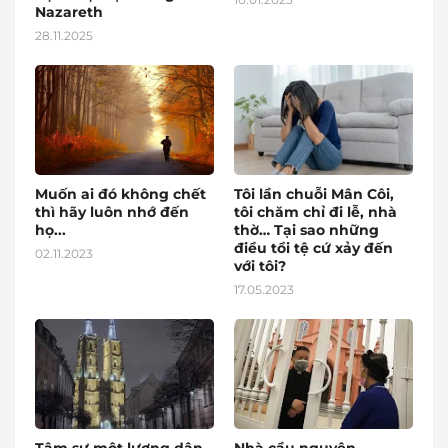
Nazareth
28.11.2025
Muốn ai đó không chết
Tôi lần chuỗi Mân Côi,
thì hãy luôn nhớ đến
tôi chăm chỉ đi lễ, nhà
họ...
thờ… Tại sao những
điều tồi tệ cứ xảy đến
02.11.2023
với tôi?
17.05.2023