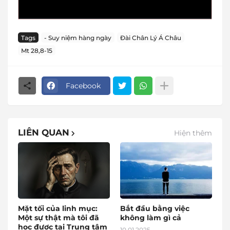
Tags
- Suy niệm hàng ngày
Đài Chân Lý Á Châu
Mt 28,8-15
Facebook
LIÊN QUAN
Hiện thêm
Mặt tối của linh mục:
Bắt đầu bằng việc
Một sự thật mà tôi đã
không làm gì cả
học được tại Trung tâm
10.01.2025