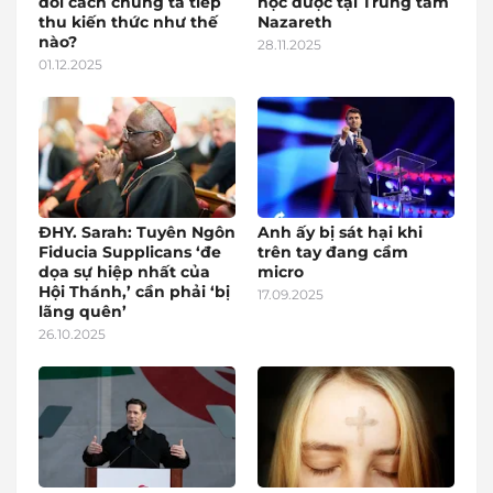
đổi cách chúng ta tiếp
học được tại Trung tâm
thu kiến thức như thế
Nazareth
nào?
28.11.2025
01.12.2025
ĐHY. Sarah: Tuyên Ngôn
Anh ấy bị sát hại khi
Fiducia Supplicans ‘đe
trên tay đang cầm
dọa sự hiệp nhất của
micro
Hội Thánh,’ cần phải ‘bị
17.09.2025
lãng quên’
26.10.2025