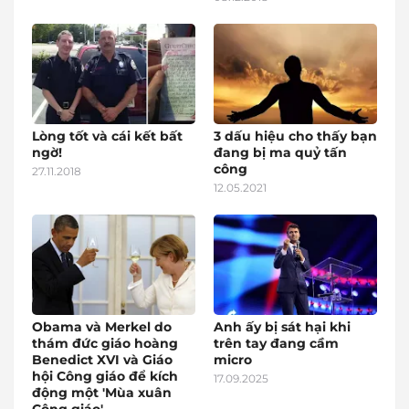
Lòng tốt và cái kết bất
3 dấu hiệu cho thấy bạn
ngờ!
đang bị ma quỷ tấn
công
27.11.2018
12.05.2021
Obama và Merkel do
Anh ấy bị sát hại khi
thám đức giáo hoàng
trên tay đang cầm
Benedict XVI và Giáo
micro
hội Công giáo để kích
17.09.2025
động một 'Mùa xuân