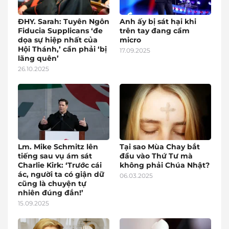
ĐHY. Sarah: Tuyên Ngôn
Anh ấy bị sát hại khi
Fiducia Supplicans ‘đe
trên tay đang cầm
dọa sự hiệp nhất của
micro
Hội Thánh,’ cần phải ‘bị
17.09.2025
lãng quên’
26.10.2025
Lm. Mike Schmitz lên
Tại sao Mùa Chay bắt
tiếng sau vụ ám sát
đầu vào Thứ Tư mà
Charlie Kirk: ‘Trước cái
không phải Chúa Nhật?
ác, người ta có giận dữ
06.03.2025
cũng là chuyện tự
nhiên đúng đắn!’
15.09.2025