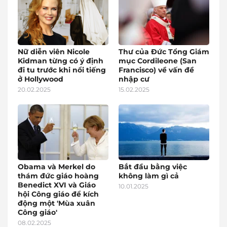
Nữ diễn viên Nicole
Thư của Đức Tổng Giám
Kidman từng có ý định
mục Cordileone (San
đi tu trước khi nổi tiếng
Francisco) về vấn đề
ở Hollywood
nhập cư
20.02.2025
15.02.2025
Obama và Merkel do
Bắt đầu bằng việc
thám đức giáo hoàng
không làm gì cả
Benedict XVI và Giáo
10.01.2025
hội Công giáo để kích
động một 'Mùa xuân
Công giáo'
08.02.2025