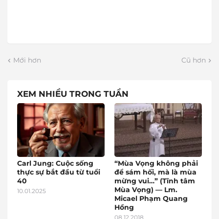
Mới hơn
Cũ hơn
XEM NHIỀU TRONG TUẦN
Carl Jung: Cuộc sống
“Mùa Vọng không phải
thực sự bắt đầu từ tuổi
để sám hối, mà là mùa
40
mừng vui…” (Tĩnh tâm
Mùa Vọng) — Lm.
10.01.2025
Micael Phạm Quang
Hồng
08.12.2018