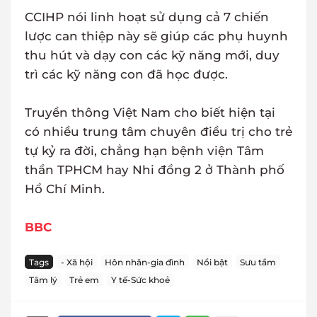
CCIHP nói linh hoạt sử dụng cả 7 chiến
lược can thiệp này sẽ giúp các phụ huynh
thu hút và dạy con các kỹ năng mới, duy
trì các kỹ năng con đã học được.
Truyền thông Việt Nam cho biết hiện tại
có nhiều trung tâm chuyên điều trị cho trẻ
tự kỷ ra đời, chẳng hạn bệnh viện Tâm
thần TPHCM hay Nhi đồng 2 ở Thành phố
Hồ Chí Minh.
BBC
Tags
- Xã hội
Hôn nhân-gia đình
Nổi bật
Sưu tầm
Tâm lý
Trẻ em
Y tế-Sức khoẻ