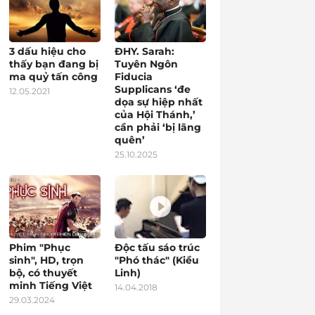
3 dấu hiệu cho
ĐHY. Sarah:
thấy bạn đang bị
Tuyên Ngôn
ma quỷ tấn công
Fiducia
Supplicans ‘đe
12.05.2021
dọa sự hiệp nhất
của Hội Thánh,’
cần phải ‘bị lãng
quên’
25.10.2025
Phim "Phục
Độc tấu sáo trúc
sinh", HD, trọn
"Phó thác" (Kiều
bộ, có thuyết
Linh)
minh Tiếng Việt
14.04.2018
29.03.2024