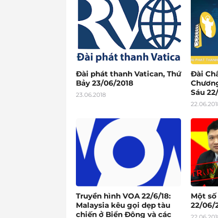
Đài phát thanh Vatican, Thứ
Đài Ch
Bảy 23/06/2018
Chương
Sáu 22
23.06.2018
22.06.201
Truyền hình VOA 22/6/18:
Một số
Malaysia kêu gọi dẹp tàu
22/06/2
chiến ở Biển Đông và các
22.06.201