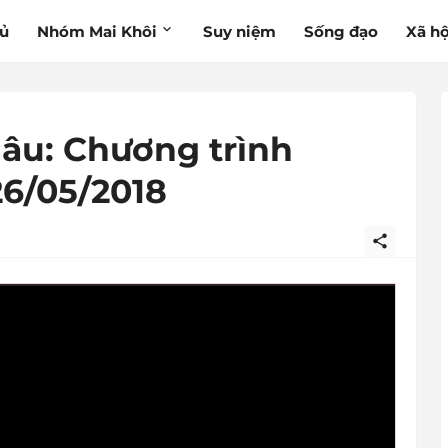
hủ
Nhóm Mai Khôi
Suy niệm
Sống đạo
Xã hộ
âu: Chương trình
26/05/2018