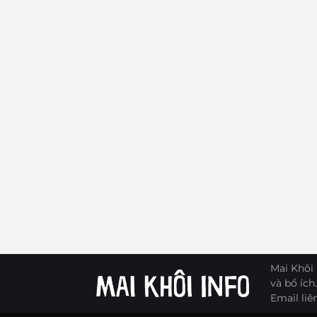
Mai Khôi 
và bổ ích.
Email liê