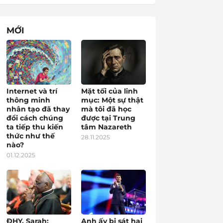
MỚI
Internet và trí
Mặt tối của linh
thông minh
mục: Một sự thật
nhân tạo đã thay
mà tôi đã học
đổi cách chúng
được tại Trung
ta tiếp thu kiến
tâm Nazareth
thức như thế
28.11.2025
nào?
01.12.2025
ĐHY. Sarah:
Anh ấy bị sát hại