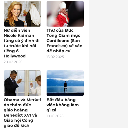
Nữ diễn viên
Thư của Đức
Nicole Kidman
Tổng Giám mục
từng có ý định đi
Cordileone (San
tu trước khi nổi
Francisco) về vấn
tiếng ở
đề nhập cư
Hollywood
15.02.2025
20.02.2025
Obama và Merkel
Bắt đầu bằng
do thám đức
việc không làm
giáo hoàng
gì cả
Benedict XVI và
10.01.2025
Giáo hội Công
giáo để kích