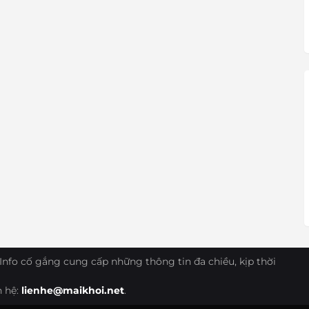
Info cố gắng cung cấp những thông tin đa chiều, kịp thời
n hệ:
lienhe@maikhoi.net
.