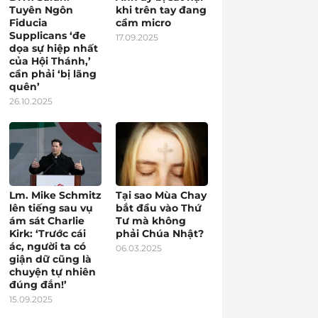
Tuyên Ngôn
khi trên tay đang
Fiducia
cầm micro
Supplicans ‘đe
17.09.2025
dọa sự hiệp nhất
của Hội Thánh,’
cần phải ‘bị lãng
quên’
26.10.2025
Lm. Mike Schmitz
Tại sao Mùa Chay
lên tiếng sau vụ
bắt đầu vào Thứ
ám sát Charlie
Tư mà không
Kirk: ‘Trước cái
phải Chúa Nhật?
ác, người ta có
06.03.2025
giận dữ cũng là
chuyện tự nhiên
đúng đắn!’
15.09.2025