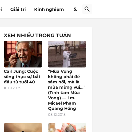
i
Giải trí
Kinh nghiệm
XEM NHIỀU TRONG TUẦN
Carl Jung: Cuộc
“Mùa Vọng
sống thực sự bắt
không phải để
đầu từ tuổi 40
sám hối, mà là
mùa mừng vui…”
10.01.2025
(Tĩnh tâm Mùa
Vọng) — Lm.
Micael Phạm
Quang Hồng
08.12.2018