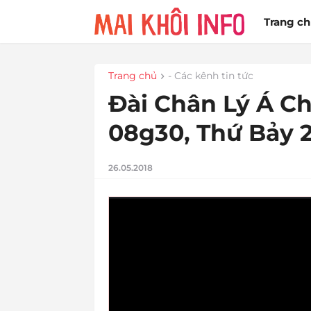
Trang c
Trang chủ
- Các kênh tin tức
Đài Chân Lý Á Ch
08g30, Thứ Bảy 
26.05.2018