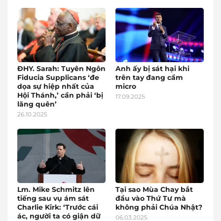
ĐHY. Sarah: Tuyên Ngôn
Anh ấy bị sát hại khi
Fiducia Supplicans ‘đe
trên tay đang cầm
dọa sự hiệp nhất của
micro
Hội Thánh,’ cần phải ‘bị
17.09.2025
lãng quên’
26.10.2025
Lm. Mike Schmitz lên
Tại sao Mùa Chay bắt
tiếng sau vụ ám sát
đầu vào Thứ Tư mà
Charlie Kirk: ‘Trước cái
không phải Chúa Nhật?
ác, người ta có giận dữ
06.03.2025