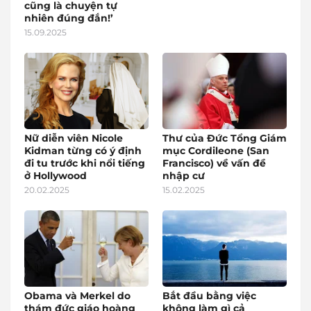
cũng là chuyện tự
nhiên đúng đắn!’
15.09.2025
Nữ diễn viên Nicole
Thư của Đức Tổng Giám
Kidman từng có ý định
mục Cordileone (San
đi tu trước khi nổi tiếng
Francisco) về vấn đề
ở Hollywood
nhập cư
20.02.2025
15.02.2025
Obama và Merkel do
Bắt đầu bằng việc
thám đức giáo hoàng
không làm gì cả