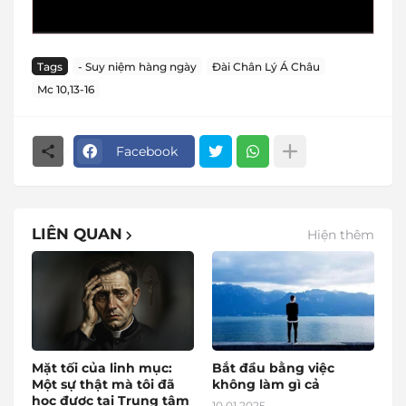
Tags
- Suy niệm hàng ngày
Đài Chân Lý Á Châu
Mc 10,13-16
Facebook
LIÊN QUAN
Hiện thêm
Mặt tối của linh mục:
Bắt đầu bằng việc
Một sự thật mà tôi đã
không làm gì cả
học được tại Trung tâm
10.01.2025