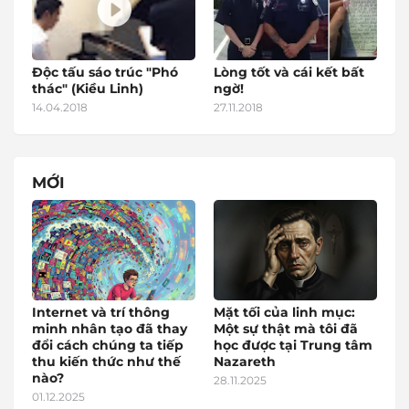
Độc tấu sáo trúc "Phó
Lòng tốt và cái kết bất
thác" (Kiều Linh)
ngờ!
14.04.2018
27.11.2018
MỚI
Internet và trí thông
Mặt tối của linh mục:
minh nhân tạo đã thay
Một sự thật mà tôi đã
đổi cách chúng ta tiếp
học được tại Trung tâm
thu kiến thức như thế
Nazareth
nào?
28.11.2025
01.12.2025