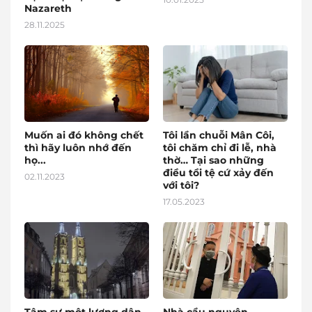
Nazareth
28.11.2025
Muốn ai đó không chết
Tôi lần chuỗi Mân Côi,
thì hãy luôn nhớ đến
tôi chăm chỉ đi lễ, nhà
họ...
thờ… Tại sao những
điều tồi tệ cứ xảy đến
02.11.2023
với tôi?
17.05.2023