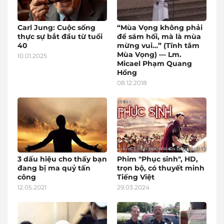
Carl Jung: Cuộc sống
“Mùa Vọng không phải
thực sự bắt đầu từ tuổi
để sám hối, mà là mùa
40
mừng vui…” (Tĩnh tâm
Mùa Vọng) — Lm.
10.01.2025
Micael Phạm Quang
Hồng
08.12.2018
3 dấu hiệu cho thấy bạn
Phim "Phục sinh", HD,
đang bị ma quỷ tấn
trọn bộ, có thuyết minh
công
Tiếng Việt
12.05.2021
29.03.2024