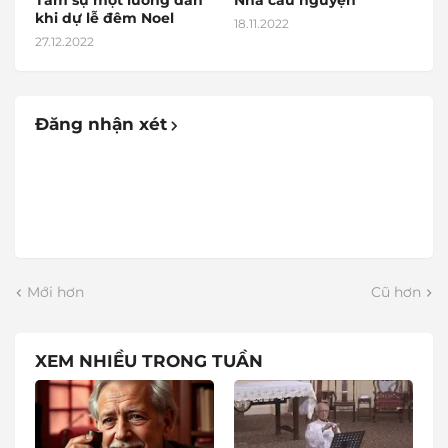
Tâm sự một lương dân
Nhà cầu nguyện
khi dự lễ đêm Noel
18.11.2022
27.12.2022
Đăng nhận xét
Mới hơn
Cũ hơn
XEM NHIỀU TRONG TUẦN