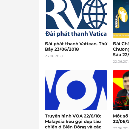
Đài phát thanh Vatican, Thứ
Đài Ch
Bảy 23/06/2018
Chương
Sáu 22
23.06.2018
22.06.201
Truyền hình VOA 22/6/18:
Một số
Malaysia kêu gọi dẹp tàu
22/06/2
chiến ở Biển Đông và các
22.06.201