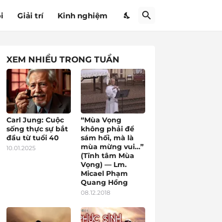
i
Giải trí
Kinh nghiệm
XEM NHIỀU TRONG TUẦN
Carl Jung: Cuộc
“Mùa Vọng
sống thực sự bắt
không phải để
đầu từ tuổi 40
sám hối, mà là
mùa mừng vui…”
10.01.2025
(Tĩnh tâm Mùa
Vọng) — Lm.
Micael Phạm
Quang Hồng
08.12.2018