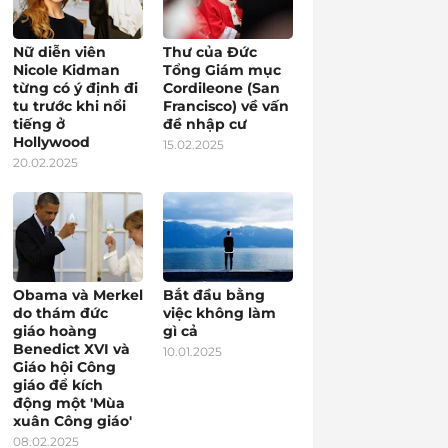
Nữ diễn viên
Thư của Đức
Nicole Kidman
Tổng Giám mục
từng có ý định đi
Cordileone (San
tu trước khi nổi
Francisco) về vấn
tiếng ở
đề nhập cư
Hollywood
15.02.2025
20.02.2025
Obama và Merkel
Bắt đầu bằng
do thám đức
việc không làm
giáo hoàng
gì cả
Benedict XVI và
10.01.2025
Giáo hội Công
giáo để kích
động một 'Mùa
xuân Công giáo'
08.02.2025