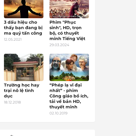
3 dấu hiệu cho
Phim "Phục
thấy bạn đang bị
sinh", HD, trọn
ma quỷ tấn công
bộ, có thuyết
minh Tiếng Việt
12.05.2021
29.03.2024
Trường học hay
“Phép lạ vĩ đại
trại nô lệ tình
nhất” - phim
dục
Công giáo bổ ích,
tải về bản HD,
18.12.2018
thuyết minh
02.10.2019