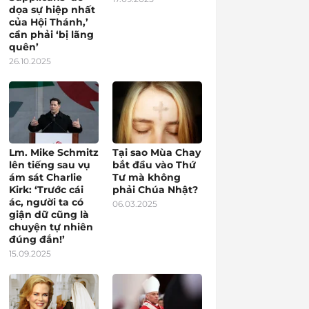
dọa sự hiệp nhất
của Hội Thánh,’
cần phải ‘bị lãng
quên’
26.10.2025
Lm. Mike Schmitz
Tại sao Mùa Chay
lên tiếng sau vụ
bắt đầu vào Thứ
ám sát Charlie
Tư mà không
Kirk: ‘Trước cái
phải Chúa Nhật?
ác, người ta có
06.03.2025
giận dữ cũng là
chuyện tự nhiên
đúng đắn!’
15.09.2025