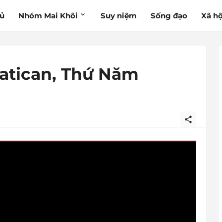
hủ
Nhóm Mai Khôi
Suy niệm
Sống đạo
Xã hộ
Vatican, Thứ Năm