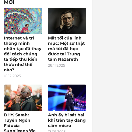
MỚI
Internet và trí
Mặt tối của linh
thông minh
mục: Một sự thật
nhân tạo đã thay
mà tôi đã học
đổi cách chúng
được tại Trung
ta tiếp thu kiến
tâm Nazareth
thức như thế
28.11.2025
nào?
01.12.2025
ĐHY. Sarah:
Anh ấy bị sát hại
Tuyên Ngôn
khi trên tay đang
Fiducia
cầm micro
Supplicans ‘đe
17.09.2025