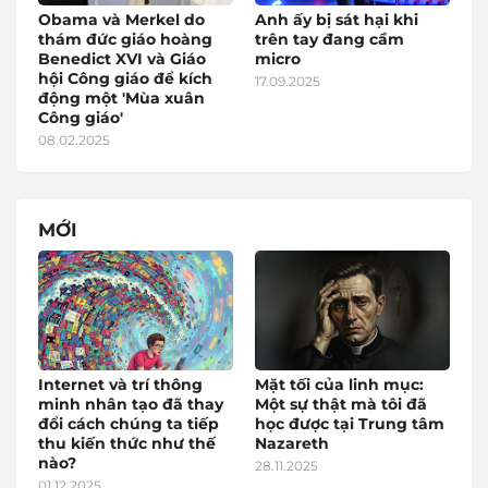
Obama và Merkel do
Anh ấy bị sát hại khi
thám đức giáo hoàng
trên tay đang cầm
Benedict XVI và Giáo
micro
hội Công giáo để kích
17.09.2025
động một 'Mùa xuân
Công giáo'
08.02.2025
MỚI
Internet và trí thông
Mặt tối của linh mục:
minh nhân tạo đã thay
Một sự thật mà tôi đã
đổi cách chúng ta tiếp
học được tại Trung tâm
thu kiến thức như thế
Nazareth
nào?
28.11.2025
01.12.2025