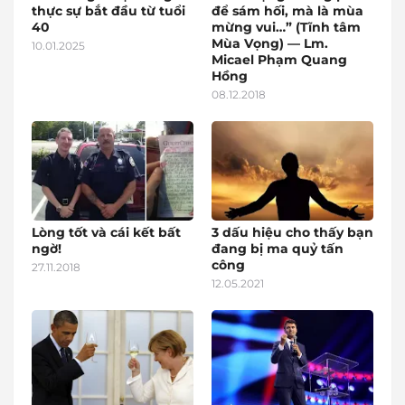
thực sự bắt đầu từ tuổi
để sám hối, mà là mùa
40
mừng vui…” (Tĩnh tâm
Mùa Vọng) — Lm.
10.01.2025
Micael Phạm Quang
Hồng
08.12.2018
Lòng tốt và cái kết bất
3 dấu hiệu cho thấy bạn
ngờ!
đang bị ma quỷ tấn
công
27.11.2018
12.05.2021