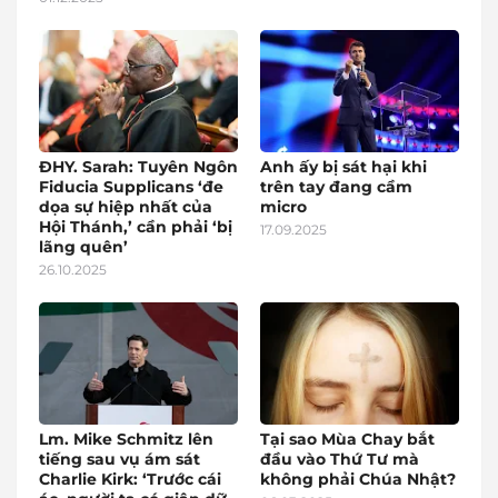
ĐHY. Sarah: Tuyên Ngôn
Anh ấy bị sát hại khi
Fiducia Supplicans ‘đe
trên tay đang cầm
dọa sự hiệp nhất của
micro
Hội Thánh,’ cần phải ‘bị
17.09.2025
lãng quên’
26.10.2025
Lm. Mike Schmitz lên
Tại sao Mùa Chay bắt
tiếng sau vụ ám sát
đầu vào Thứ Tư mà
Charlie Kirk: ‘Trước cái
không phải Chúa Nhật?